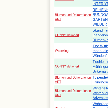
INTERIY
REIHEN
RUNDGA
Blumen und Dekorationen
ART
GARTEN 
WIEDER
Skandina
CONNY dekoriert
|hängend
Blumenkr
Tine Witt
Westwing
macht die
Wänden" 
Tischlein
CONNY dekoriert
Frühlings
Birkenäs
Tulpende
Blumen und Dekorationen
ART
Frühlings
Winterleit
Blumen und Dekorationen
Winterkle
ART
Adventle
Wohnideen