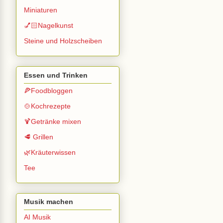
Miniaturen
💅🏻Nagelkunst
Steine und Holzscheiben
Essen und Trinken
🍕Foodbloggen
🍲Kochrezepte
🍹Getränke mixen
🥩 Grillen
🌿Kräuterwissen
Tee
Musik machen
AI Musik