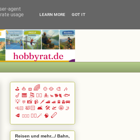
user-agent
erate usage
LEARN MORE
GOT IT
🌈
⛳
⛵
🍲🥘
🎨
🎶
⛾
🎷
🎹 🎘
🏄🏽
🐟
🏝️
🐕🐈
🐂
💡
📸
📹
🗡️
🚄
🚆🚊🚌
💬
🚅
🛀🏻
🛋️
🛠️
🛫
🤩
🚵🏻
🤳
🪈
🥩
🧙‍♂️🪄
🧠
🧗🏻‍♀️
Reisen und mehr.../ Bahn,