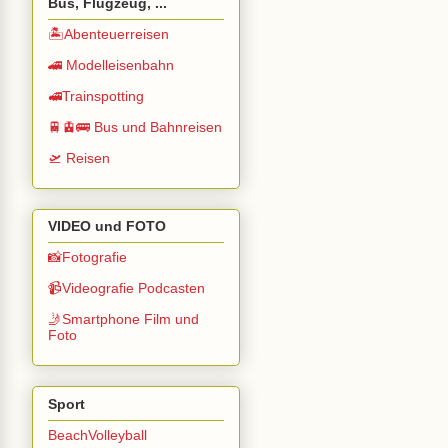
Bus, Flugzeug, ...
🏝️Abenteuerreisen
🚄 Modelleisenbahn
🚅Trainspotting
🚆🚊🚌 Bus und Bahnreisen
🛫 Reisen
VIDEO und FOTO
📸Fotografie
📹Videografie Podcasten
🤳Smartphone Film und
Foto
Sport
BeachVolleyball