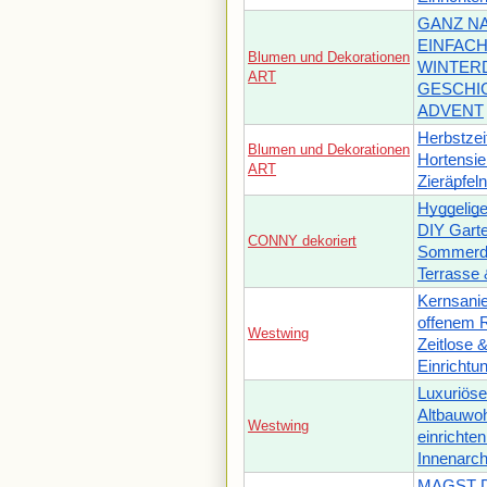
GANZ N
EINFACH
Blumen und Dekorationen
WINTERD
ART
GESCHIC
ADVENT
Herbstzei
Blumen und Dekorationen
Hortensie
ART
Zieräpfel
Hyggelig
DIY Gart
CONNY dekoriert
Sommerde
Terrasse 
Kernsanie
offenem 
Westwing
Zeitlose 
Einrichtu
Luxuriöse 
Altbauwo
Westwing
einrichten
Innenarch
MAGST 