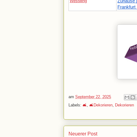
Westwing
Zuhause |
Frankfurt
am
September 22, 2025
Labels:
🛋️
,
🛋️Dekorieren
,
Dekorieren
Neuerer Post