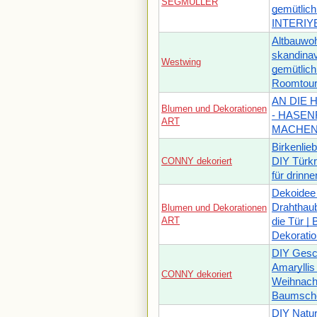
SEGMÜLLER
gemütlich
INTERIY
Altbauwo
skandinav
Westwing
gemütlich
Roomtou
AN DIE 
Blumen und Dekorationen
- HASE
ART
MACHE
Birkenlie
CONNY dekoriert
DIY Türkr
für drinn
Dekoidee
Drahthaub
Blumen und Dekorationen
ART
die Tür |
Dekoratio
DIY Gesc
Amaryllis 
CONNY dekoriert
Weihnach
Baumsche
DIY Natur