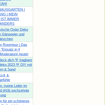
EAH!
HAUSGARTEN |
NG | MEIN
IST IMMER
 ANDERS
vische Oster Deko
e Gänseeier und
änzchen
ler Roomtour | Das
 "Einsatz in 4
Moderatorin heute!
 deck dich 💚 tragbare
deko 2023 💚 DIY mit
ten & Sand
ko🌷🌷
gefühle
er, meine Leiter im
id |#16| sechzehnte
sung
 für ein schöneres