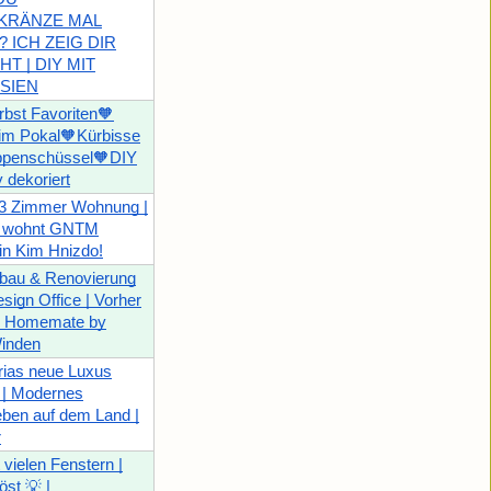
KRÄNZE MAL
 ICH ZEIG DIR
T | DIY MIT
SIEN
bst Favoriten🧡
im Pokal🧡Kürbisse
uppenschüssel🧡DIY
 dekoriert
3 Zimmer Wohnung |
n wohnt GNTM
in Kim Hnizdo!
bau & Renovierung
esign Office | Vorher
| Homemate by
inden
rias neue Luxus
| Modernes
eben auf dem Land |
r
vielen Fenstern |
öst 💡 |