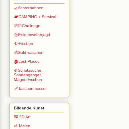
🎢Achterbahnen
🏕️CAMPING + Survival
🛀🏻Challenge
⛈️Extremwetterjagd
🐟Fischen
💰Gold waschen
🏚️Lost Places
🪙Schatzsuche ,
Sondengänger,
MagnetFischen
🗡️Taschenmesser
Bildende Kunst
🖼️ 3D Art
🎨 Malen