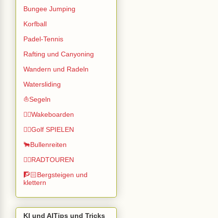
Bungee Jumping
Korfball
Padel-Tennis
Rafting und Canyoning
Wandern und Radeln
Watersliding
⛵Segeln
🏄🏽Wakeboarden
🏌️‍♂️Golf SPIELEN
🐂Bullenreiten
🚴‍♂️RADTOUREN
🧗🏻Bergsteigen und
klettern
KI und AITips und Tricks