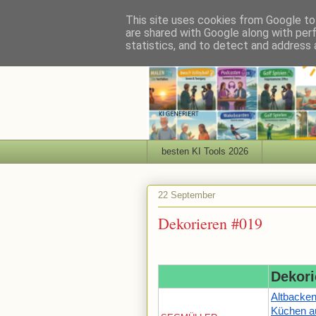
This site uses cookies from Google to 
are shared with Google along with per
statistics, and to detect and address 
besten KI Tools 2026
22 September
Dekorieren #019
Dekori
Altbacke
Küchen a