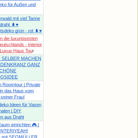
eko für Außen und
rwald mit viel Tanne
draht 🌲♥️
sdeko grün - rot 🌲♥️
in die luxuriösesten
utschlands - Interior
 Luxus Haus Tou
r
H SELBER MACHEN
EIDENKRANZ GANZ
SCHÖNE
NGSIDEE
 Roomtour | Private
 in das Haus vom
seiner Frau!
deko Ideen für Vasen
alen | DIY
n aus Draht
um einrichten 🎮 |
 INTERIYEAH!
en mit SEGMÜLLER