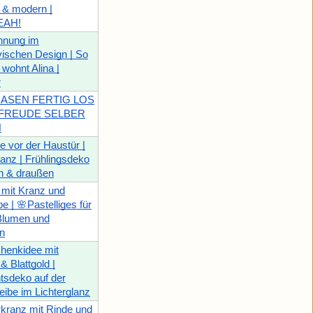
 & modern |
EAH!
hnung im
ischen Design | So
 wohnt Alina |
r
HASEN FERTIG LOS
NFREUDE SELBER
N
be vor der Haustür |
anz | Frühlingsdeko
en & draußen
 mit Kranz und
e | 🌸Pastelliges für
 Blumen und
n
henkidee mit
& Blattgold |
tsdeko auf der
ibe im Lichterglanz
kranz mit Rinde und