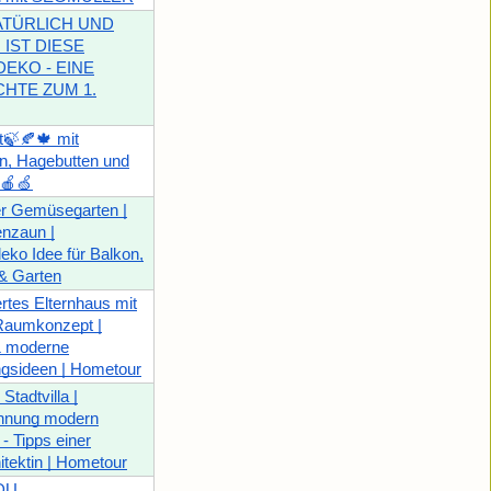
ATÜRLICH UND
 IST DIESE
EKO - EINE
HTE ZUM 1.
t🍃🍂🍁 mit
n, Hagebutten und
n🍎🍏
er Gemüsegarten |
enzaun |
ko Idee für Balkon,
& Garten
rtes Elternhaus mit
Raumkonzept |
& moderne
ngsideen | Hometour
Stadtvilla |
hnung modern
 - Tipps einer
itektin | Hometour
DU