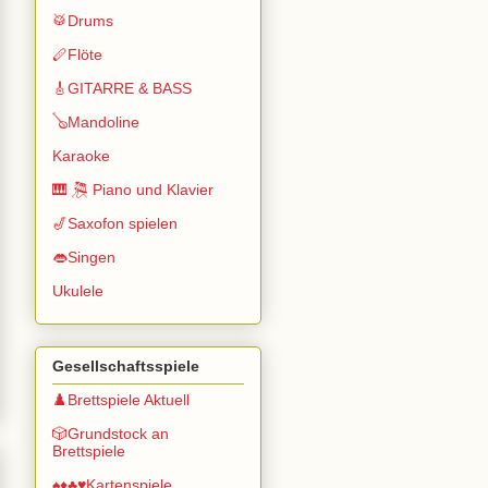
🥁Drums
🪈Flöte
🎸GITARRE & BASS
🪕Mandoline
Karaoke
🎹 🎘 Piano und Klavier
🎷Saxofon spielen
👄Singen
Ukulele
Gesellschaftsspiele
♟️Brettspiele Aktuell
🎲Grundstock an
Brettspiele
♠️♦️♣️♥️Kartenspiele