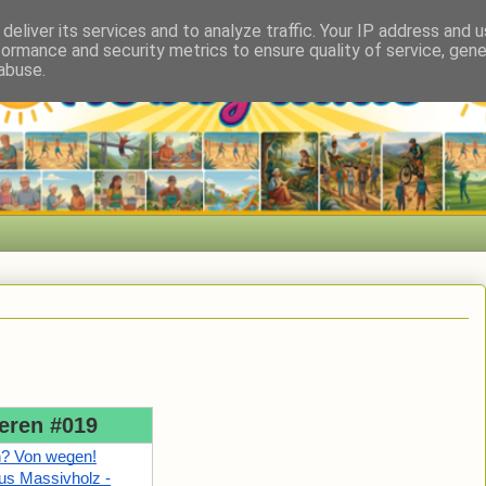
deliver its services and to analyze traffic. Your IP address and 
formance and security metrics to ensure quality of service, gen
abuse.
eren #019
n? Von wegen!
us Massivholz -