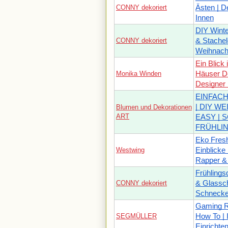
CONNY dekoriert
Ästen | D
Innen
DIY Winte
CONNY dekoriert
& Stachel
Weihnacht
Ein Blick 
Monika Winden
Häuser De
Designer
EINFAC
| DIY W
Blumen und Dekorationen
ART
EASY | 
FRÜHLI
Eko Fresh
Westwing
Einblicke
Rapper & 
Frühlings
CONNY dekoriert
& Glassch
Schnecke
Gaming Ra
SEGMÜLLER
How To |
Einricht