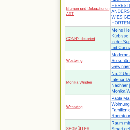
HERBST
Blumen und Dekorationen
ANDERS?
ART
WIES GEH
HORTEN
Meine Her
Kürbisse 
CONNY dekoriert
in der S
mit Conny
Moderne 
Westwing
So schö
Gewinner
No. 2 Um
Interior D
Monika Winden
Nachher 
Monika W
Paola Ma
Wohnung 
Westwing
Familienl
Roomtou
Raum mit 
SEGMÜLLER
Smart gel