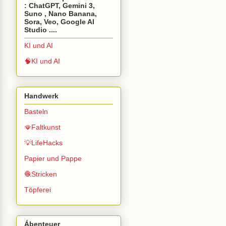
: ChatGPT, Gemini 3,
Suno , Nano Banana,
Sora, Veo, Google AI
Studio ....
KI und AI
🧠KI und AI
Handwerk
Basteln
🪭Faltkunst
💡LifeHacks
Papier und Pappe
🧶Stricken
Töpferei
Ábenteuer