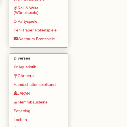
🧊Roll & Write
(Würfelspiele)
🥳Partyspiele
Pen+Paper Rollenspiele
🌃Weltraum Brettspiele
Diverses
🐟Aquaristik
💐Gärtnern
Handschattenspielkunst
🏯JAPAN
🧱Klemmbausteine
Setjetting
Lachen