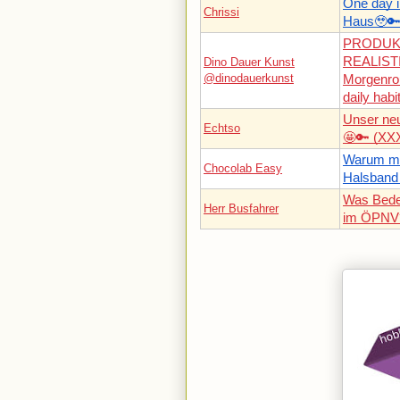
One day 
Chrissi
Haus🥹🔑
PRODUK
REALIST
Dino Dauer Kunst
@dinodauerkunst
Morgenrou
daily habit
Unser n
Echtso
🤩🔑 (XX
Warum me
Chocolab Easy
Halsband 
Was Bedeu
Herr Busfahrer
im ÖPNV