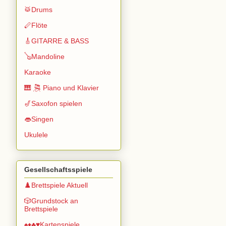
🥁Drums
🪈Flöte
🎸GITARRE & BASS
🪕Mandoline
Karaoke
🎹 🎘 Piano und Klavier
🎷Saxofon spielen
👄Singen
Ukulele
Gesellschaftsspiele
♟️Brettspiele Aktuell
🎲Grundstock an
Brettspiele
♠️♦️♣️♥️Kartenspiele