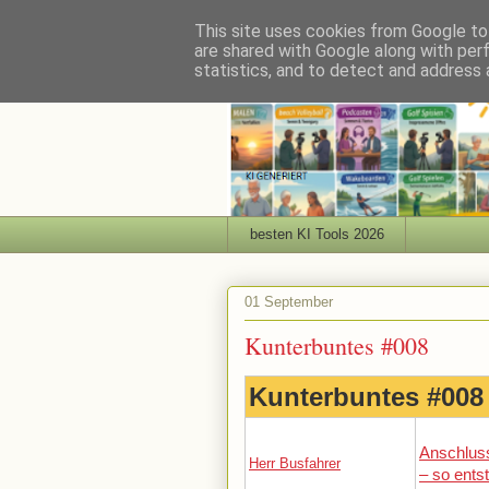
This site uses cookies from Google to 
are shared with Google along with per
statistics, and to detect and address 
besten KI Tools 2026
01 September
Kunterbuntes #008
Kunterbuntes #008
Anschlus
Herr Busfahrer
– so ents