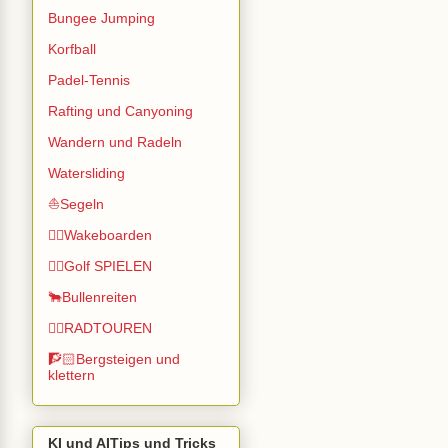
Bungee Jumping
Korfball
Padel-Tennis
Rafting und Canyoning
Wandern und Radeln
Watersliding
⛵Segeln
🏄🏽Wakeboarden
🏌️‍♂️Golf SPIELEN
🐂Bullenreiten
🚴‍♂️RADTOUREN
🧗🏻Bergsteigen und
klettern
KI und AITips und Tricks