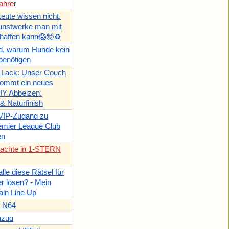
ahre
r
eute wissen nicht,
unstwerke man mit
haffen kann😱🤯♻️
d, warum Hunde kein
benötigen
t Lack: Unser Couch
kommt ein neues
IY Abbeizen,
 & Naturfinish
 VIP-Zugang zu
emier League Club
en
nachte in 1-STERN
lle diese Rätsel für
r lösen? - Mein
ain Line Up
t N64
nzug