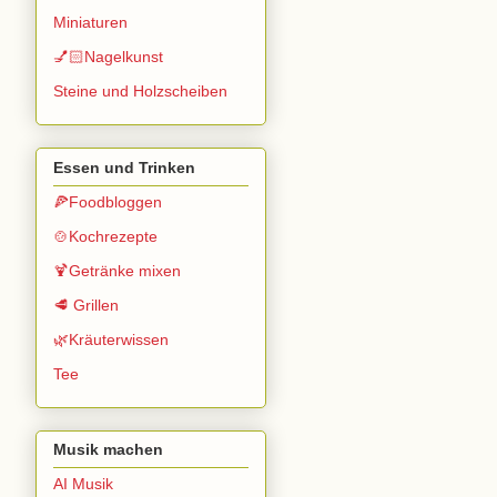
Miniaturen
💅🏻Nagelkunst
Steine und Holzscheiben
Essen und Trinken
🍕Foodbloggen
🍲Kochrezepte
🍹Getränke mixen
🥩 Grillen
🌿Kräuterwissen
Tee
Musik machen
AI Musik