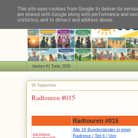
This site uses cookies from Google to deliver its servic
are shared with Google along with performance and secu
statistics, and to detect and address abuse.
besten KI Tools 2026
30 September
Radtouren #015
Radtouren #015
Alle 16 Bundesländer in einer
Andis Radtouren
Radreise / Teil 6 / Von
@andisradtouren6200