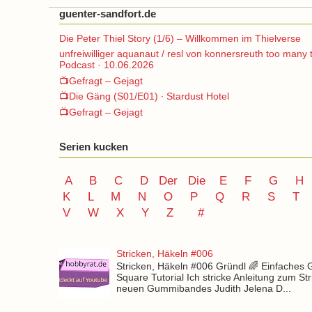
guenter-sandfort.de
Die Peter Thiel Story (1/6) – Willkommen im Thielverse
unfreiwilliger aquanaut / resl von konnersreuth too many 
Podcast · 10.06.2026
📺Gefragt – Gejagt
📺Die Gäng (S01/E01) ∙ Stardust Hotel
📺Gefragt – Gejagt
Serien kucken
A
B
C
D
Der
Die
E
F
G
H
K
L
M
N
O
P Q
R
S
T
V
W X Y
Z
#
Stricken, Häkeln #006
Stricken, Häkeln #006 Gründl 🌈 Einfaches
Square Tutorial Ich stricke Anleitung zum St
neuen Gummibandes Judith Jelena D...