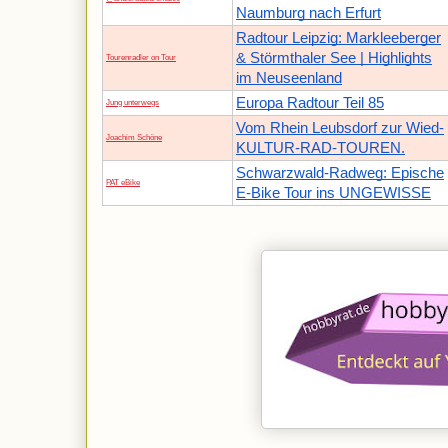
Naumburg nach Erfurt
Radtour Leipzig: Markleeberger
& Störmthaler See | Highlights
Tourenradler on Tour
im Neuseenland
Europa Radtour Teil 85
Jung unterwegs
Vom Rhein Leubsdorf zur Wied-
Joachim Schöne
KULTUR-RAD-TOUREN.
Schwarzwald-Radweg: Epische
PAT eBike
E-Bike Tour ins UNGEWISSE