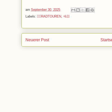
am
September 30, 2025
Labels:
🚴‍♂️RADTOUREN
,
🚵🏻
Neuerer Post
Starts