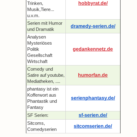
hobbyrat.de/
Trinken,
Musik,Tiere...
u.v.m.
Serien mit Humor
dramedy-serien.de/
und Dramatik
Analysen
Mysteriöses
gedankennetz.de
Politik
Gesellschaft
Wirtschaft
Comedy und
humorfan.de
Satire auf youtube,
Mediatheken, ....
phantasy ist ein
Kofferwort aus
serienphantasy.de/
Phantastik und
Fantasy
sf-serien.de/
SF Serien:
Sitcoms,
sitcomserien.de/
Comedyserien