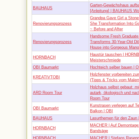
Garten-Gewächshaus aufb
BAUHAUS
[Anleitung] | BAUHAUS W
Grandpa Gave Girl a Ston
Renovierungsprozess
She Transformation Into 
~ Before and After
Handsome Fresh Graduate
Renovierungsprozess
Transforms 30-Year-Old Dil
House into Gorgeous Mano
Haustür tauschen | HOR
HORNBACH
Meisterschmiede
OBI Baumarkt
Hochteich selber bauen | O
Holzfenster vorbereiten zu
KREATIVTOBI
(Tipps & Tricks vom Maler
Holzhaus selbst gebaut: mö
ARD Room Tour
autark, ökologisch und nac
Room Tour
Kunstrasen verlegen auf Te
OBI Baumarkt
Balkon | OBI
BAUHAUS
Lasurthemen für den Zau
MACHER | Auf Demontage:
HORNBACH
Bandsäge
HORNBACH
MACHER | Stefans Rasenm