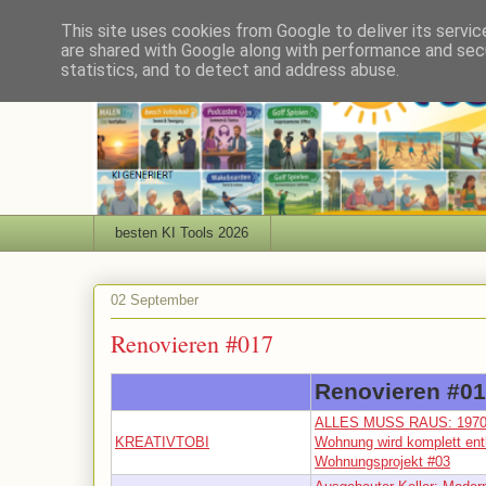
This site uses cookies from Google to deliver its servic
are shared with Google along with performance and secu
statistics, and to detect and address abuse.
besten KI Tools 2026
02 September
Renovieren #017
Renovieren #0
ALLES MUSS RAUS: 1970e
KREATIVTOBI
Wohnung wird komplett entker
Wohnungsprojekt #03