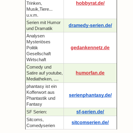
hobbyrat.de/
Trinken,
Musik,Tiere...
u.v.m.
Serien mit Humor
dramedy-serien.de/
und Dramatik
Analysen
Mysteriöses
gedankennetz.de
Politik
Gesellschaft
Wirtschaft
Comedy und
humorfan.de
Satire auf youtube,
Mediatheken, ....
phantasy ist ein
Kofferwort aus
serienphantasy.de/
Phantastik und
Fantasy
sf-serien.de/
SF Serien:
Sitcoms,
sitcomserien.de/
Comedyserien