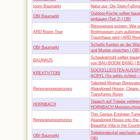
toom Baumarkt
Natur pur: Die Stein-Fußma
Outdoor-Küche selber bauen
OBI Baumarkt
einbauen (Teil 2) | OBI
Renovierung extrem: Wie ei
ARD Room Tour
Brotmuseum zum außergew
Traumhaus wird | ARD Roo
Scharfe Kanten an der Wa
OBI Baumarkt
und Muster streichen | OBI
Schaukelstuhl selber baue
BAUHAUS
von BAU BOOM BANG | 
SOCKELLEISTEN AUSSP
KREATIVTOBI
ACRYL (So gehts richtig) 
Talented Woman Renovates
Renovierungsprozess
Abandoned House, Cleans 
Transforms Room
Teppich auf Treppe verlege
HORNBACH
HORNBACH Meisterschmi
This Genius Engineer Turn
Renovierungsprozess
Abandoned House into the
Beautiful Villa in the Count
Toilettendeckel wechseln un
OBI Baumarkt
OBI