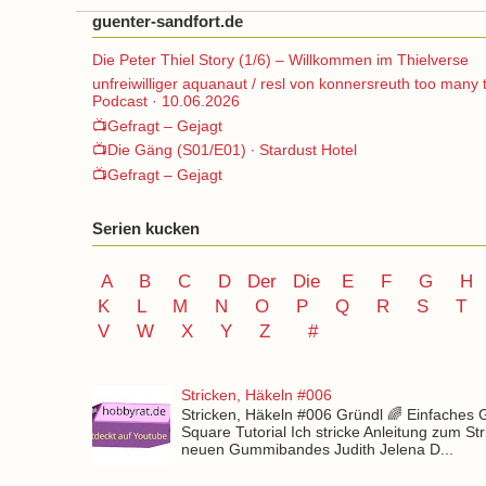
guenter-sandfort.de
Die Peter Thiel Story (1/6) – Willkommen im Thielverse
unfreiwilliger aquanaut / resl von konnersreuth too many 
Podcast · 10.06.2026
📺Gefragt – Gejagt
📺Die Gäng (S01/E01) ∙ Stardust Hotel
📺Gefragt – Gejagt
Serien kucken
A
B
C
D
Der
Die
E
F
G
H
K
L
M
N
O
P Q
R
S
T
V
W X Y
Z
#
Stricken, Häkeln #006
Stricken, Häkeln #006 Gründl 🌈 Einfaches
Square Tutorial Ich stricke Anleitung zum St
neuen Gummibandes Judith Jelena D...