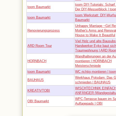
toom DIY-Tutorials: Scharf
toom Baumarkt
Der DIY-Messerblock | to
toom Werkstatt: DIY-Wurfsp
toom Baumarkt
Baumarkt
Unhappy Marriage ~Girl Re
Renovierungsprozess
Mother's Arms and Renovat
House to Make It Beautiful
Viel Holz und alte Bausubs
ARD Room Tour
Handwerker Eyke baut sich
Traumwohnung | ARD Room
Wandhalterungen an der 
HORNBACH
montieren | HORNBACH
Meisterschmiede
toom Baumarkt
WC richtig montieren | too
Werkhaus Potsdam: Das G
BAUHAUS
schmieden | BAUHAUS
WISCHTECHNIK EINFACH
KREATIVTOBI
ANFÄNGER (Wandgestaltun
WPC-Terrasse bauen im Spl
OBI Baumarkt
Auflagepads | OBI