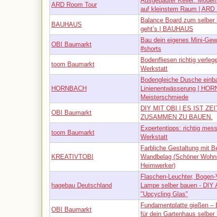
Ausgebauter Keller: Mode
ARD Room Tour
auf kleinstem Raum | ARD
Balance Board zum selber 
BAUHAUS
geht’s | BAUHAUS
Bau dein eigenes Mini-Gew
OBI Baumarkt
#shorts
Bodenfliesen richtig verleg
toom Baumarkt
Werkstatt
Bodengleiche Dusche einb
HORNBACH
Linienentwässerung | HO
Meisterschmiede
DIY MIT OBI | ES IST ZE
OBI Baumarkt
ZUSAMMEN ZU BAUEN.
Expertentipps: richtig mes
toom Baumarkt
Werkstatt
Farbliche Gestaltung mit B
KREATIVTOBI
Wandbelag (Schöner Wohne
Heimwerker)
Flaschen-Leuchter, Bogen-
hagebau Deutschland
Lampe selber bauen - DIY 
"Upcycling Glas"
Fundamentplatte gießen – 
OBI Baumarkt
für dein Gartenhaus selber