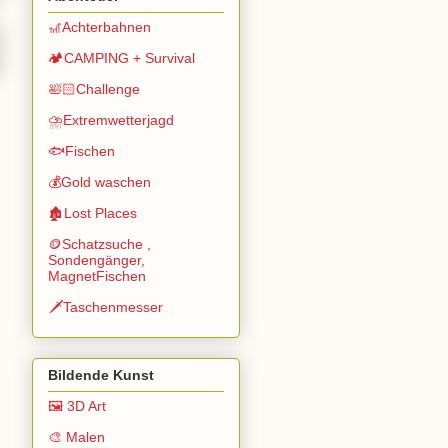
🎢Achterbahnen
🏕️CAMPING + Survival
🛀🏻Challenge
⛈️Extremwetterjagd
🐟Fischen
💰Gold waschen
🏚️Lost Places
🪙Schatzsuche ,
Sondengänger,
MagnetFischen
🗡️Taschenmesser
Bildende Kunst
🖼️ 3D Art
🎨 Malen