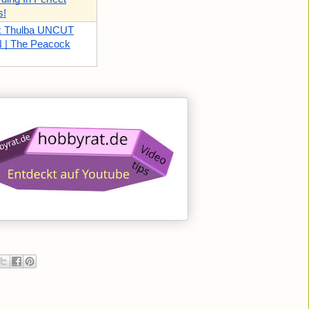
s!
k Thulba UNCUT
| The Peacock