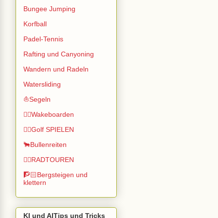
Bungee Jumping
Korfball
Padel-Tennis
Rafting und Canyoning
Wandern und Radeln
Watersliding
⛵Segeln
🏄🏽Wakeboarden
🏌️‍♂️Golf SPIELEN
🐂Bullenreiten
🚴‍♂️RADTOUREN
🧗🏻Bergsteigen und
klettern
KI und AITips und Tricks