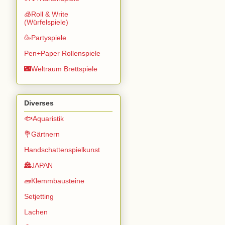
🧊Roll & Write
(Würfelspiele)
🥳Partyspiele
Pen+Paper Rollenspiele
🌃Weltraum Brettspiele
Diverses
🐟Aquaristik
💐Gärtnern
Handschattenspielkunst
🏯JAPAN
🧱Klemmbausteine
Setjetting
Lachen