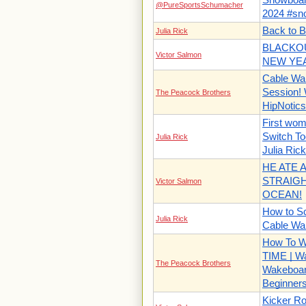
@PureSportsSchumacher
2024 #sn
Back to B
Julia Rick
BLACKO
Victor Salmon
NEW YE
Cable Wa
Session! 
The Peacock Brothers
HipNotics
First wom
Switch To
Julia Rick
Julia Rick
HE ATE A
STRAIG
Victor Salmon
OCEAN!
How to Sc
Julia Rick
Cable Wa
How To W
TIME | Wa
The Peacock Brothers
Wakeboar
Beginner
Kicker Ro