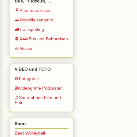
Bus, Flugzeug, ...
🏝️Abenteuerreisen
🚄 Modelleisenbahn
🚅Trainspotting
🚆🚊🚌 Bus und Bahnreisen
🛫 Reisen
VIDEO und FOTO
📸Fotografie
📹Videografie Podcasten
🤳Smartphone Film und
Foto
Sport
BeachVolleyball