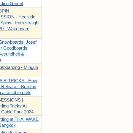
ding Game!
SPIN
SION - Heelside
Spins - from straight
20 - Wakeboard
 Snowboards: Josef
er Goodboards,
Gesundheit &
n
boarding - Mingun
o AIR TRICKS - How
 Release - Building
n at a cable park
ESSIONS |
ing Tricks At
 Cable Park 2024
ding at THAI WAKE
Bangkok
ing In Perfect