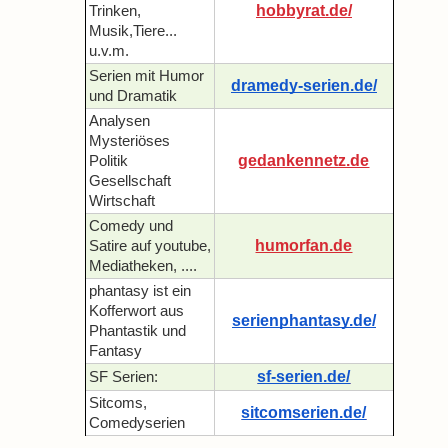
hobbyrat.de/
Trinken,
Musik,Tiere...
u.v.m.
Serien mit Humor
dramedy-serien.de/
und Dramatik
Analysen
Mysteriöses
gedankennetz.de
Politik
Gesellschaft
Wirtschaft
Comedy und
humorfan.de
Satire auf youtube,
Mediatheken, ....
phantasy ist ein
Kofferwort aus
serienphantasy.de/
Phantastik und
Fantasy
sf-serien.de/
SF Serien:
Sitcoms,
sitcomserien.de/
Comedyserien