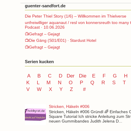
guenter-sandfort.de
Die Peter Thiel Story (1/6) – Willkommen im Thielverse
unfreiwilliger aquanaut / resl von konnersreuth too many 
Podcast · 10.06.2026
📺Gefragt – Gejagt
📺Die Gäng (S01/E01) ∙ Stardust Hotel
📺Gefragt – Gejagt
Serien kucken
A
B
C
D
Der
Die
E
F
G
H
K
L
M
N
O
P Q
R
S
T
V
W X Y
Z
#
Stricken, Häkeln #006
Stricken, Häkeln #006 Gründl 🌈 Einfaches
Square Tutorial Ich stricke Anleitung zum St
neuen Gummibandes Judith Jelena D...