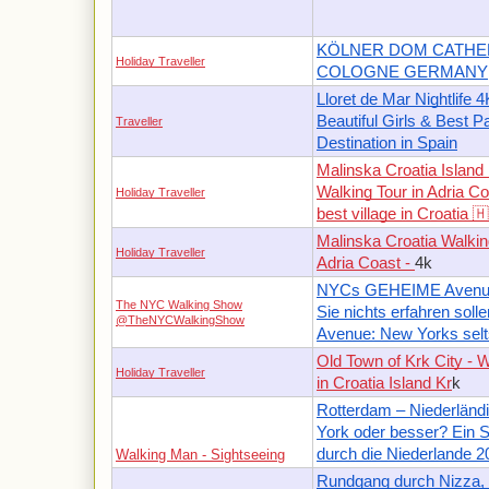
KÖLNER DOM CATHE
Holiday Traveller
COLOGNE GERMANY
Lloret de Mar Nightlife 4
Beautiful Girls & Best P
Traveller
Destination in Spain
Malinska Croatia Island 
Walking Tour in Adria Co
Holiday Traveller
best village in Croatia 🇭
Malinska Croatia Walkin
Holiday Traveller
Adria Coast -
4k
NYCs GEHEIME Avenue
The NYC Walking Show
Sie nichts erfahren solle
@TheNYCWalkingShow
Avenue: New Yorks selt
Old Town of Krk City - W
Holiday Traveller
in Croatia Island Kr
k
Rotterdam – Niederlän
York oder besser? Ein 
durch die Niederlande 2
Walking Man - Sightseeing
Rundgang durch Nizza, 