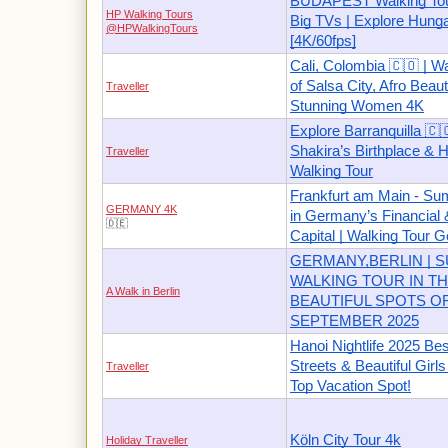
BUDAPEST Walking Tour
HP Walking Tours
Big TVs | Explore Hunga
@HPWalkingTours
[4K/60fps]
Cali, Colombia 🇨🇴 | W
of Salsa City, Afro Beau
Traveller
Stunning Women 4K
Explore Barranquilla 🇨
Shakira’s Birthplace &
Traveller
Walking Tour
Frankfurt am Main - S
GERMANY 4K
in Germany’s Financial 
🇩🇪
Capital | Walking Tour
GERMANY,BERLIN | 
WALKING TOUR IN T
A Walk in Berlin
BEAUTIFUL SPOTS OF
SEPTEMBER 2025
Hanoi Nightlife 2025 Bes
Streets & Beautiful Girl
Traveller
Top Vacation Spot!
Köln City Tour 4k
Holiday Traveller