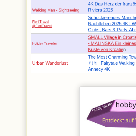
4K Das Herz der franzö
Riviera 2025
Walking Man - Sightseeing
Schockierendes Manche
Flori Travel
Nachtleben 2025 4K | W
@FloriTravell
Clubs, Bars & Party-Ab
SMALL Village in Croati
- MALINSKA Ein kleines
Holiday Traveller
Küste von Kroatie
n
The Most Charming Tow
Urban Wanderlust
🇫🇷 | Fairytale Walking 
Annecy 4K