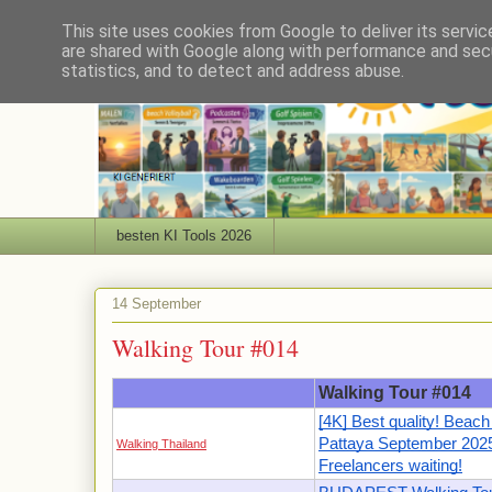
This site uses cookies from Google to deliver its servic
are shared with Google along with performance and secu
statistics, and to detect and address abuse.
besten KI Tools 2026
14 September
Walking Tour #014
Walking Tour #014
[4K] Best quality! Beac
Pattaya September 202
Walking Thailand
Freelancers waiting!