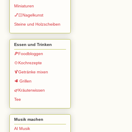
Miniaturen
💅🏻Nagelkunst
Steine und Holzscheiben
Essen und Trinken
🍕Foodbloggen
🍲Kochrezepte
🍹Getränke mixen
🥩 Grillen
🌿Kräuterwissen
Tee
Musik machen
AI Musik