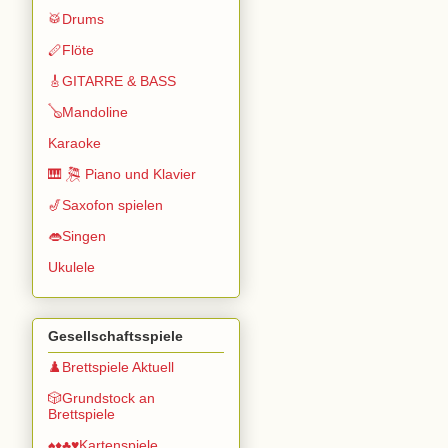
🥁Drums
🪈Flöte
🎸GITARRE & BASS
🪕Mandoline
Karaoke
🎹 🎘 Piano und Klavier
🎷Saxofon spielen
👄Singen
Ukulele
Gesellschaftsspiele
♟️Brettspiele Aktuell
🎲Grundstock an
Brettspiele
♠️♦️♣️♥️Kartenspiele