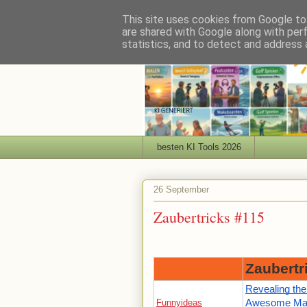
This site uses cookies from Google to 
are shared with Google along with per
statistics, and to detect and address 
besten KI Tools 2026
26 September
Zaubertricks #115
Zaubertr
Revealing the
Funnyideas
Awesome Mag