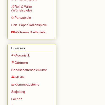
🧊Roll & Write
(Würfelspiele)
🥳Partyspiele
Pen+Paper Rollenspiele
🌃Weltraum Brettspiele
Diverses
🐟Aquaristik
💐Gärtnern
Handschattenspielkunst
🏯JAPAN
🧱Klemmbausteine
Setjetting
Lachen