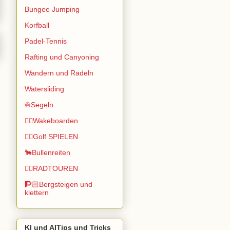
Bungee Jumping
Korfball
Padel-Tennis
Rafting und Canyoning
Wandern und Radeln
Watersliding
⛵Segeln
🏄🏽Wakeboarden
🏌️‍♂️Golf SPIELEN
🐂Bullenreiten
🚴‍♂️RADTOUREN
🧗🏻Bergsteigen und
klettern
KI und AITips und Tricks