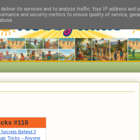
deliver its services and to analyze traffic. Your IP address and 
formance and security metrics to ensure quality of service, gen
abuse.
icks #115
 Secrets Behind 2
ic Tricks – Anyone