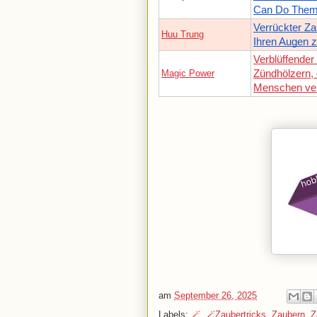
Can Do Them
Verrückter Za
Huu Trung
Ihren Augen z
Verblüffender 
Magic Power
Zündhölzern,
Menschen ver
am
September 26, 2025
Labels:
🪄
,
🪄Zaubertricks
,
Zaubern
,
Z