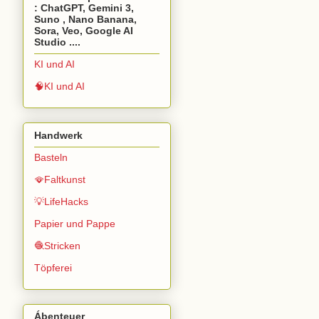
: ChatGPT, Gemini 3,
Suno , Nano Banana,
Sora, Veo, Google AI
Studio ....
KI und AI
🧠KI und AI
Handwerk
Basteln
🪭Faltkunst
💡LifeHacks
Papier und Pappe
🧶Stricken
Töpferei
Ábenteuer