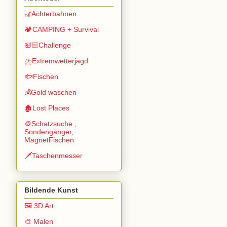
🎢Achterbahnen
🏕️CAMPING + Survival
🛀🏻Challenge
⛈️Extremwetterjagd
🐟Fischen
💰Gold waschen
🏚️Lost Places
🪙Schatzsuche ,
Sondengänger,
MagnetFischen
🗡️Taschenmesser
Bildende Kunst
🖼️ 3D Art
🎨 Malen