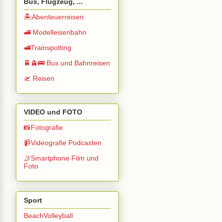
Bus, Flugzeug, ...
🏝️Abenteuerreisen
🚄 Modelleisenbahn
🚅Trainspotting
🚆🚊🚌 Bus und Bahnreisen
🛫 Reisen
VIDEO und FOTO
📸Fotografie
📹Videografie Podcasten
🤳Smartphone Film und
Foto
Sport
BeachVolleyball