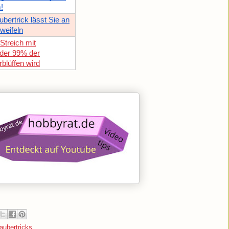
!
ubertrick lässt Sie an
weifeln
Streich mit
 der 99% der
blüffen wird
aubertricks