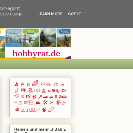
user-agent
erate usage
LEARN MORE
GOT IT
🌈
⛳
⛵
🍲🥘
🎨
🎶
⛾
🎷
🎹 🎘
🏄🏽
🐟
🏝️
🐕🐈
🐂
💡
📸
📹
🗡️
🚄
🚆🚊🚌
💬
🚅
🛀🏻
🛋️
🛠️
🛫
🤩
🚵🏻
🤳
🪈
🥩
🧙‍♂️🪄
🧠
🧗🏻‍♀️
Reisen und mehr.../ Bahn,