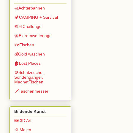
🎢Achterbahnen
🏕️CAMPING + Survival
🛀🏻Challenge
⛈️Extremwetterjagd
🐟Fischen
💰Gold waschen
🏚️Lost Places
🪙Schatzsuche ,
Sondengänger,
MagnetFischen
🗡️Taschenmesser
Bildende Kunst
🖼️ 3D Art
🎨 Malen