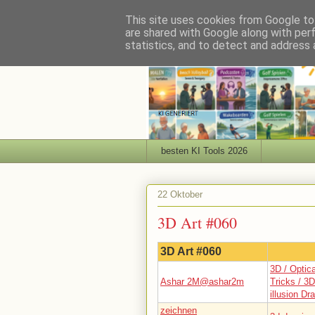
This site uses cookies from Google to 
are shared with Google along with per
statistics, and to detect and address 
besten KI Tools 2026
22 Oktober
3D Art #060
3D Art #060
3D / Optica
Ashar 2M@ashar2m
Tricks / 3D
illusion Dr
zeichnen