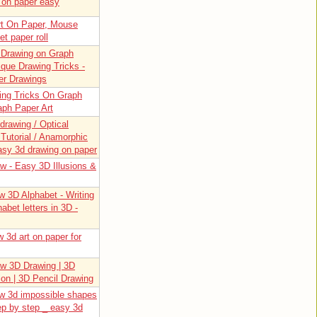
 on paper easy
rt On Paper, Mouse
et paper roll
n Drawing on Graph
ique Drawing Tricks -
er Drawings
ing Tricks On Graph
aph Paper Art
drawing / Optical
t Tutorial / Anamorphic
easy 3d drawing on paper
w - Easy 3D Illusions &
w 3D Alphabet - Writing
habet letters in 3D -
 3d art on paper for
w 3D Drawing | 3D
sion | 3D Pencil Drawing
w 3d impossible shapes
ep by step _ easy 3d