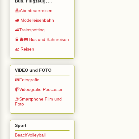
Bus, Flugzeug, ...
🏝️Abenteuerreisen
🚄 Modelleisenbahn
🚅Trainspotting
🚆🚊🚌 Bus und Bahnreisen
🛫 Reisen
VIDEO und FOTO
📸Fotografie
📹Videografie Podcasten
🤳Smartphone Film und
Foto
Sport
BeachVolleyball