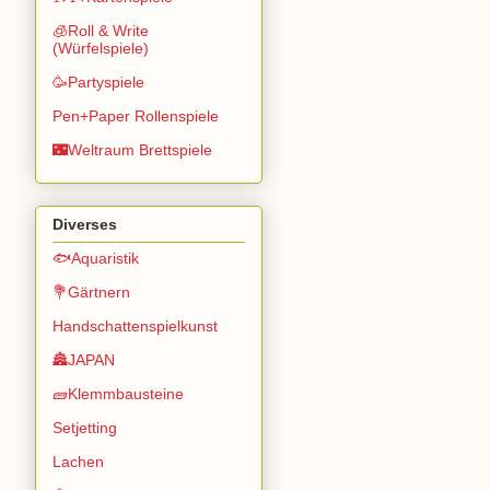
🧊Roll & Write
(Würfelspiele)
🥳Partyspiele
Pen+Paper Rollenspiele
🌃Weltraum Brettspiele
Diverses
🐟Aquaristik
💐Gärtnern
Handschattenspielkunst
🏯JAPAN
🧱Klemmbausteine
Setjetting
Lachen