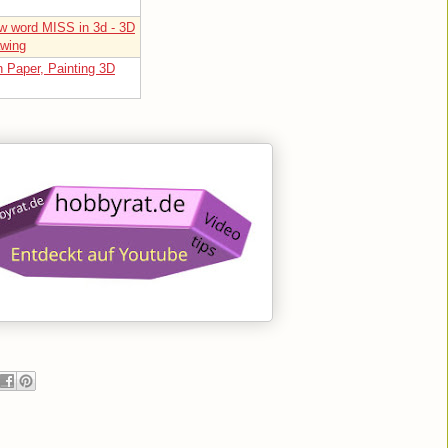
w word MISS in 3d - 3D
awing
n Paper, Painting 3D