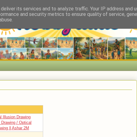
deliver its services and to analyze traffic. Your IP address and 
formance and security metrics to ensure quality of service, gen
abuse.
l Illusion Drawing
 Drawing / Optical
awing || Ashar 2M