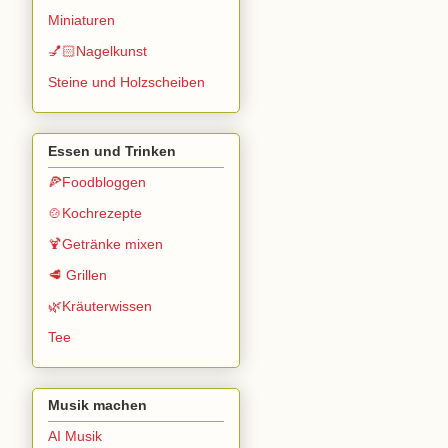
Miniaturen
💅🏻Nagelkunst
Steine und Holzscheiben
Essen und Trinken
🍕Foodbloggen
🍲Kochrezepte
🍹Getränke mixen
🥩 Grillen
🌿Kräuterwissen
Tee
Musik machen
AI Musik