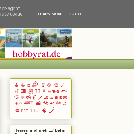
user-agent
erate usage
LEARN MORE
GOT IT
🌈
⛳
⛵
🍲🥘
🎨
🎶
⛾
🎷
🎹 🎘
🏄🏽
🐟
🏝️
🐕🐈
🐂
💡
📸
📹
🗡️
🚄
🚆🚊🚌
💬
🚅
🛀🏻
🛋️
🛠️
🛫
🤩
🚵🏻
🤳
🪈
🥩
🧙‍♂️🪄
🧠
🧗🏻‍♀️
Reisen und mehr.../ Bahn,