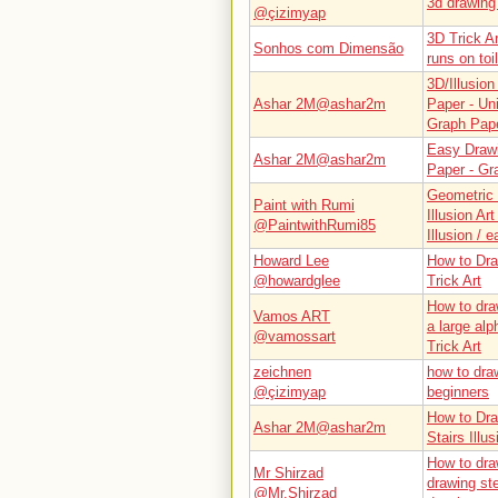
3d drawing
@çizimyap
3D Trick A
Sonhos com Dimensão
runs on toil
3D/Illusio
Ashar 2M@ashar2m
Paper - Un
Graph Pap
Easy Draw
Ashar 2M@ashar2m
Paper - Gr
Geometric 
Paint with Rumi
Illusion Ar
@PaintwithRumi85
Illusion / 
Howard Lee
How to Dra
@howardglee
Trick Art
How to dra
Vamos ART
a large alp
@vamossart
Trick Art
zeichnen
how to draw
@çizimyap
beginners
How to Dra
Ashar 2M@ashar2m
Stairs Illu
How to dra
Mr Shirzad
drawing st
@Mr.Shirzad