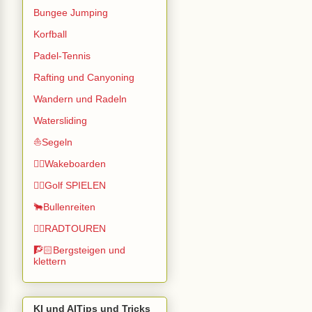
Bungee Jumping
Korfball
Padel-Tennis
Rafting und Canyoning
Wandern und Radeln
Watersliding
⛵Segeln
🏄🏽Wakeboarden
🏌️‍♂️Golf SPIELEN
🐂Bullenreiten
🚴‍♂️RADTOUREN
🧗🏻Bergsteigen und
klettern
KI und AITips und Tricks