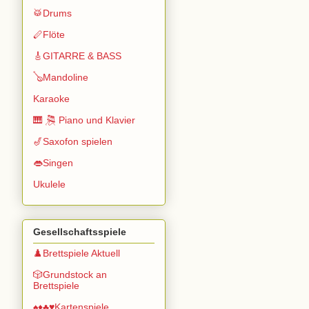
🥁Drums
🪈Flöte
🎸GITARRE & BASS
🪕Mandoline
Karaoke
🎹 🎘 Piano und Klavier
🎷Saxofon spielen
👄Singen
Ukulele
Gesellschaftsspiele
♟️Brettspiele Aktuell
🎲Grundstock an
Brettspiele
♠️♦️♣️♥️Kartenspiele