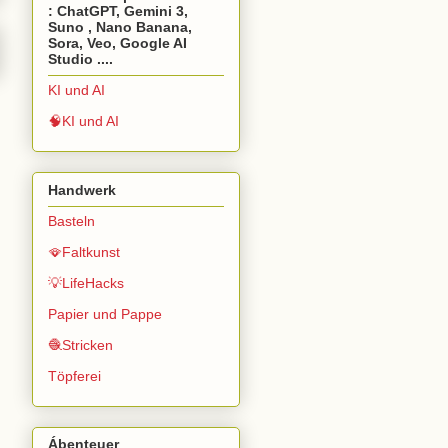
: ChatGPT, Gemini 3,
Suno , Nano Banana,
Sora, Veo, Google AI
Studio ....
KI und AI
🧠KI und AI
Handwerk
Basteln
🪭Faltkunst
💡LifeHacks
Papier und Pappe
🧶Stricken
Töpferei
Ábenteuer