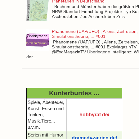
Planetarien in Deutschland
Bochum und Münster haben die größten Pla
NRW Standort Einrichtung Projektor-Typ Kup
Aschersleben Zoo Aschersleben Zeis...
Phänomene (UAP/UFO) , Aliens, Zeitreisen,
Simulationstheorie, ... #001
Phänomene (UAP/UFO) , Aliens, Zeitreisen
Simulationstheorie, ... #001 ExoMagazinTV
@ExoMagazinTV Überlegene Intelligenz: Wie
der...
Kunterbuntes ...
Spiele, Ábenteuer,
Kunst, Essen und
hobbyrat.de/
Trinken,
Musik,Tiere...
u.v.m.
Serien mit Humor
dramedy-serien.de/