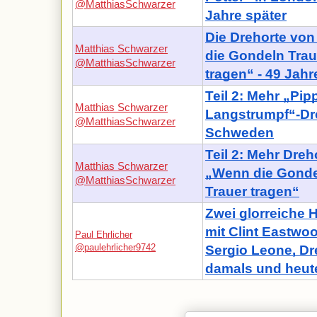
@MatthiasSchwarzer
Jahre später
Die Drehorte vo
Matthias Schwarzer
die Gondeln Trau
@MatthiasSchwarzer
tragen“ - 49 Jahr
Teil 2: Mehr „Pip
Matthias Schwarzer
Langstrumpf“-Dre
@MatthiasSchwarzer
Schweden
Teil 2: Mehr Dreh
Matthias Schwarzer
„Wenn die Gond
@MatthiasSchwarzer
Trauer tragen“
Zwei glorreiche 
mit Clint Eastwo
Paul Ehrlicher
@paulehrlicher9742
Sergio Leone, Dr
damals und heut