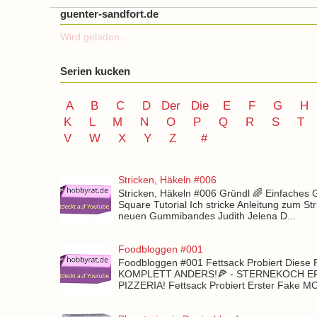
guenter-sandfort.de
Wird geladen...
Serien kucken
A
B
C
D
Der
Die
E
F
G
H
K
L
M
N
O
P Q
R
S
T
V
W X Y
Z
#
Stricken, Häkeln #006
Stricken, Häkeln #006 Gründl 🌈 Einfaches
Square Tutorial Ich stricke Anleitung zum St
neuen Gummibandes Judith Jelena D...
Foodbloggen #001
Foodbloggen #001 Fettsack Probiert Diese 
KOMPLETT ANDERS!🍕 - STERNEKOCH 
PIZZERIA! Fettsack Probiert Erster Fake 