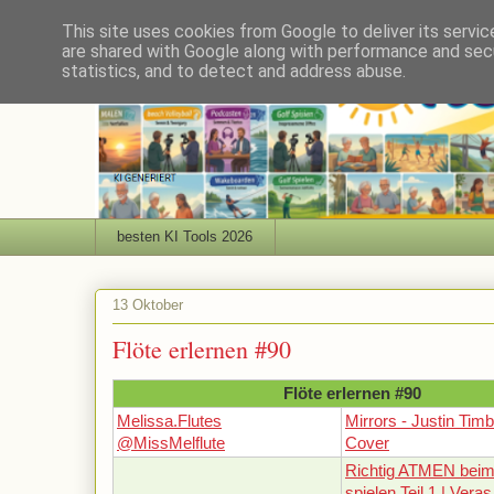
This site uses cookies from Google to deliver its servic
are shared with Google along with performance and secu
statistics, and to detect and address abuse.
besten KI Tools 2026
13 Oktober
Flöte erlernen #90
Flöte erlernen #90
Melissa.Flutes
Mirrors - Justin Timb
@MissMelflute
Cover
Richtig ATMEN beim 
spielen Teil 1 | Veras