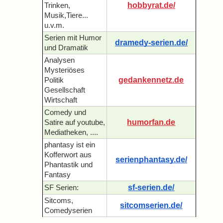
hobbyrat.de/
Trinken,
Musik,Tiere...
u.v.m.
Serien mit Humor
dramedy-serien.de/
und Dramatik
Analysen
Mysteriöses
gedankennetz.de
Politik
Gesellschaft
Wirtschaft
Comedy und
humorfan.de
Satire auf youtube,
Mediatheken, ....
phantasy ist ein
Kofferwort aus
serienphantasy.de/
Phantastik und
Fantasy
sf-serien.de/
SF Serien:
Sitcoms,
sitcomserien.de/
Comedyserien