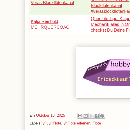
Veras Blockflötenkanal
Blockflötenkanal
#verasblockflötenka
Querflöte Tipp: Klap
Katja Reinbold
Mechanik alles in O
MEHRQUERCOACH
checkst Du Deine Fl
am
Oktober 13, 2025
Labels:
🪈
,
🪈Flöte
,
🪈Flöte erlernen
,
Flöte