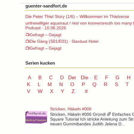
guenter-sandfort.de
Die Peter Thiel Story (1/6) – Willkommen im Thielverse
unfreiwilliger aquanaut / resl von konnersreuth too many 
Podcast · 10.06.2026
📺Gefragt – Gejagt
📺Die Gäng (S01/E01) ∙ Stardust Hotel
📺Gefragt – Gejagt
Serien kucken
A
B
C
D
Der
Die
E
F
G
H
K
L
M
N
O
P Q
R
S
T
V
W X Y
Z
#
Stricken, Häkeln #006
Stricken, Häkeln #006 Gründl 🌈 Einfaches
Square Tutorial Ich stricke Anleitung zum St
neuen Gummibandes Judith Jelena D...