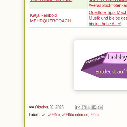
#verasblockflötenka
Querflöte Tipp: Mach
Katja Reinbold
Musik und bleibe ges
MEHRQUERCOACH
bis ins hohe Alter!
am
Oktober 20, 2025
Labels:
🪈
,
🪈Flöte
,
🪈Flöte erlernen
,
Flöte