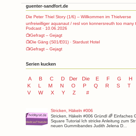
guenter-sandfort.de
Die Peter Thiel Story (1/6) – Willkommen im Thielverse
unfreiwilliger aquanaut / resl von konnersreuth too many 
Podcast · 10.06.2026
📺Gefragt – Gejagt
📺Die Gäng (S01/E01) ∙ Stardust Hotel
📺Gefragt – Gejagt
Serien kucken
A
B
C
D
Der
Die
E
F
G
H
K
L
M
N
O
P Q
R
S
T
V
W X Y
Z
#
Stricken, Häkeln #006
Stricken, Häkeln #006 Gründl 🌈 Einfaches
Square Tutorial Ich stricke Anleitung zum St
neuen Gummibandes Judith Jelena D...