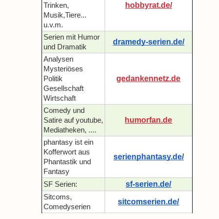
hobbyrat.de/
Trinken,
Musik,Tiere...
u.v.m.
Serien mit Humor
dramedy-serien.de/
und Dramatik
Analysen
Mysteriöses
gedankennetz.de
Politik
Gesellschaft
Wirtschaft
Comedy und
humorfan.de
Satire auf youtube,
Mediatheken, ....
phantasy ist ein
Kofferwort aus
serienphantasy.de/
Phantastik und
Fantasy
sf-serien.de/
SF Serien:
Sitcoms,
sitcomserien.de/
Comedyserien