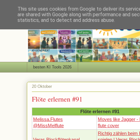
This site uses cookies from Google to deliver its servic
are shared with Google along with performance and secu
statistics, and to detect and address abuse.
besten KI Tools 2026
20 Oktober
Flöte erlernen #91
Flöte erlernen #91
Melissa.Flutes
Moves like Jagger -
@MissMelflute
flute cover
Richtig zählen beim 
Veras Blockflötenkanal
spielen | Veras Bloc