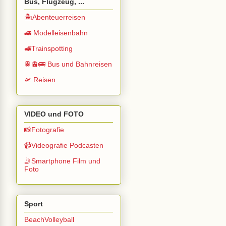
Bus, Flugzeug, ...
🏝️Abenteuerreisen
🚄 Modelleisenbahn
🚅Trainspotting
🚆🚊🚌 Bus und Bahnreisen
🛫 Reisen
VIDEO und FOTO
📸Fotografie
📹Videografie Podcasten
🤳Smartphone Film und
Foto
Sport
BeachVolleyball