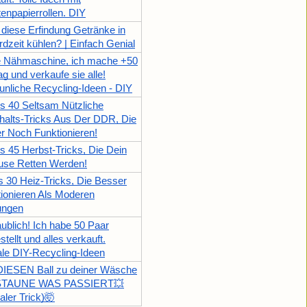
ttenpapierrollen. DIY
diese Erfindung Getränke in
dzeit kühlen? | Einfach Genial
e Nähmaschine, ich mache +50
ag und verkaufe sie alle!
unliche Recycling-Ideen - DIY
 40 Seltsam Nützliche
alts-Tricks Aus Der DDR, Die
 Noch Funktionieren!
 45 Herbst-Tricks, Die Dein
use Retten Werden!
30 Heiz-Tricks, Die Besser
ionieren Als Moderen
ungen
ublich! Ich habe 50 Paar
stellt und alles verkauft.
le DIY-Recycling-Ideen
DIESEN Ball zu deiner Wäsche
STAUNE WAS PASSIERT💥
aler Trick)🤯