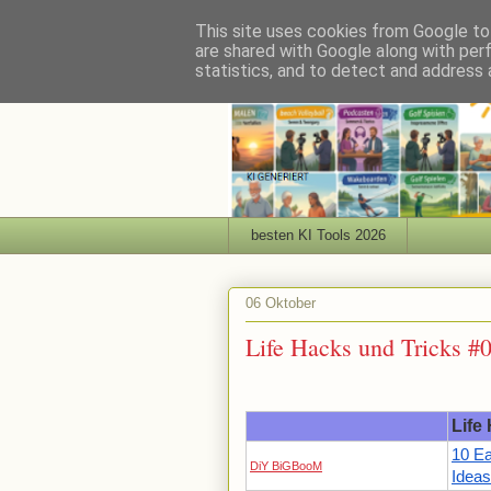
This site uses cookies from Google to 
are shared with Google along with per
statistics, and to detect and address 
besten KI Tools 2026
06 Oktober
Life Hacks und Tricks #
Life
10 Ea
DiY BiGBooM
Ideas