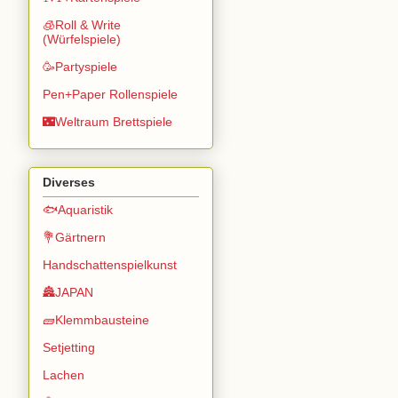
🧊Roll & Write
(Würfelspiele)
🥳Partyspiele
Pen+Paper Rollenspiele
🌃Weltraum Brettspiele
Diverses
🐟Aquaristik
💐Gärtnern
Handschattenspielkunst
🏯JAPAN
🧱Klemmbausteine
Setjetting
Lachen