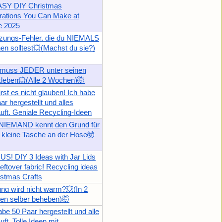
ASY DIY Christmas
rations You Can Make at
 2025
zungs-Fehler, die du NIEMALS
n solltest💥(Machst du sie?)
muss JEDER unter seinen
leben💥(Alle 2 Wochen)🤯
rst es nicht glauben! Ich habe
ar hergestellt und alles
uft. Geniale Recycling-Ideen
 NIEMAND kennt den Grund für
 kleine Tasche an der Hose🤯
S! DIY 3 Ideas with Jar Lids
eftover fabric! Recycling ideas
istmas Crafts
ng wird nicht warm?💥(In 2
en selber beheben)🤯
abe 50 Paar hergestellt und alle
uft. Tolle Ideen mit