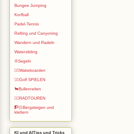
Bungee Jumping
Korfball
Padel-Tennis
Rafting und Canyoning
Wandern und Radeln
Watersliding
⛵Segeln
🏄🏽Wakeboarden
🏌️‍♂️Golf SPIELEN
🐂Bullenreiten
🚴‍♂️RADTOUREN
🧗🏻Bergsteigen und
klettern
KI und AITips und Tricks