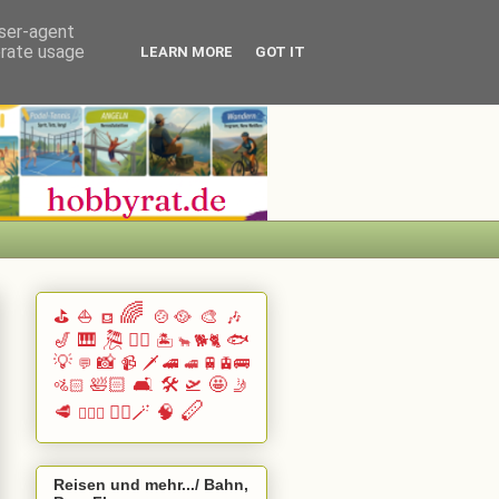
user-agent
erate usage
LEARN MORE
GOT IT
🌈
⛳
⛵
🍲🥘
🎨
🎶
⛾
🎷
🎹 🎘
🏄🏽
🐟
🏝️
🐕🐈
🐂
💡
📸
📹
🗡️
🚄
🚆🚊🚌
💬
🚅
🛀🏻
🛋️
🛠️
🛫
🤩
🚵🏻
🤳
🪈
🥩
🧙‍♂️🪄
🧠
🧗🏻‍♀️
Reisen und mehr.../ Bahn,