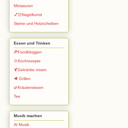
Miniaturen
💅🏻Nagelkunst
Steine und Holzscheiben
Essen und Trinken
🍕Foodbloggen
🍲Kochrezepte
🍹Getränke mixen
🥩 Grillen
🌿Kräuterwissen
Tee
Musik machen
AI Musik