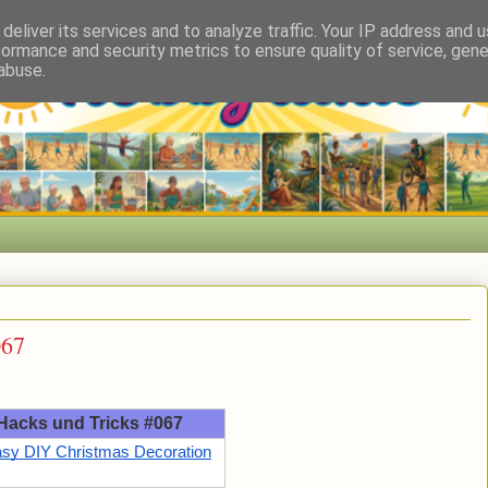
deliver its services and to analyze traffic. Your IP address and 
formance and security metrics to ensure quality of service, gen
abuse.
067
 Hacks und Tricks #067
sy DIY Christmas Decoration