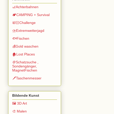
🎢Achterbahnen
🏕️CAMPING + Survival
🛀🏻Challenge
⛈️Extremwetterjagd
🐟Fischen
💰Gold waschen
🏚️Lost Places
🪙Schatzsuche ,
Sondengänger,
MagnetFischen
🗡️Taschenmesser
Bildende Kunst
🖼️ 3D Art
🎨 Malen