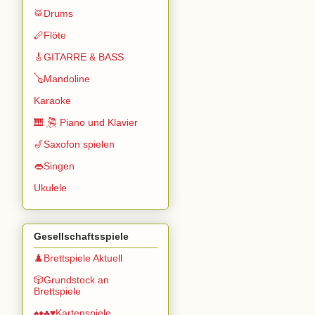
🥁Drums
🪈Flöte
🎸GITARRE & BASS
🪕Mandoline
Karaoke
🎹 🎘 Piano und Klavier
🎷Saxofon spielen
👄Singen
Ukulele
Gesellschaftsspiele
♟️Brettspiele Aktuell
🎲Grundstock an
Brettspiele
♠️♦️♣️♥️Kartenspiele