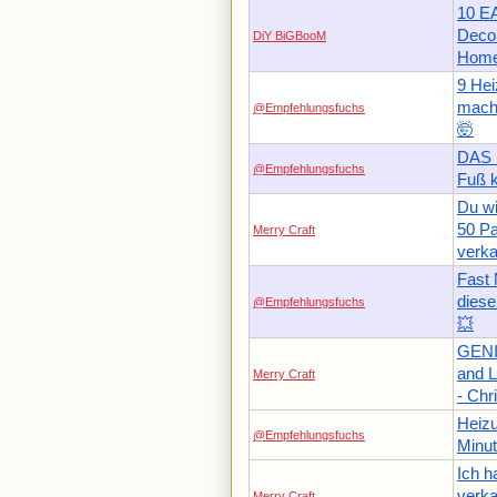
10 E
Deco
DiY BiGBooM
Home
9 Hei
mache
@Empfehlungsfuchs
🤯
DAS 
@Empfehlungsfuchs
Fuß k
Du wi
50 Pa
Merry Craft
verka
Fast
diese
@Empfehlungsfuchs
💥
GENIU
and L
Merry Craft
- Chr
Heizu
@Empfehlungsfuchs
Minut
Ich h
verka
Merry Craft