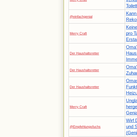
Toile
Kann 
@einfachgenial
Rekor
Kein
pro T
Merry Craft
Ersta
Oma's
Haush
Der Haushaltsretter
Immer
Oma’s
Der Haushaltsretter
Zuha
Omas 
Funkt
Der Haushaltsretter
Heiz
Ungla
herge
Merry Craft
Genia
Wirf 
und 
@Empfehlungsfuchs
(Geni