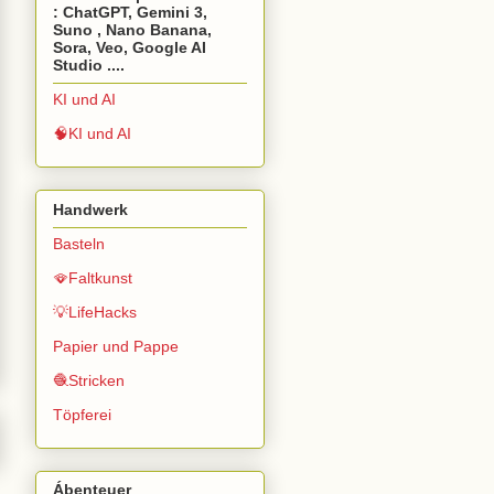
: ChatGPT, Gemini 3,
Suno , Nano Banana,
Sora, Veo, Google AI
Studio ....
KI und AI
🧠KI und AI
Handwerk
Basteln
🪭Faltkunst
💡LifeHacks
Papier und Pappe
🧶Stricken
Töpferei
Ábenteuer