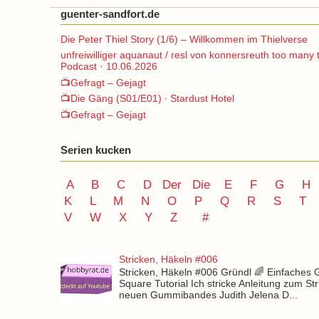
guenter-sandfort.de
Die Peter Thiel Story (1/6) – Willkommen im Thielverse
unfreiwilliger aquanaut / resl von konnersreuth too many 
Podcast · 10.06.2026
📺Gefragt – Gejagt
📺Die Gäng (S01/E01) ∙ Stardust Hotel
📺Gefragt – Gejagt
Serien kucken
A
B
C
D
Der
Die
E
F
G
H
K
L
M
N
O
P Q
R
S
T
V
W X Y
Z
#
Stricken, Häkeln #006
Stricken, Häkeln #006 Gründl 🌈 Einfaches
Square Tutorial Ich stricke Anleitung zum St
neuen Gummibandes Judith Jelena D...