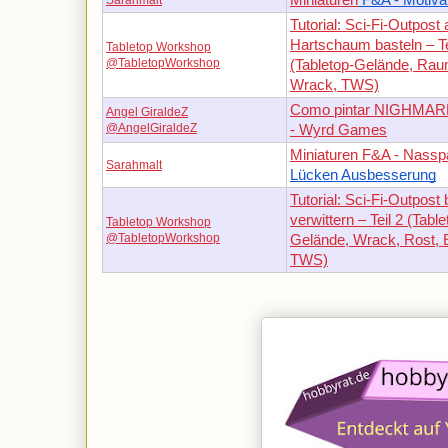
Tutorial: Sci-Fi-Outpost
Hartschaum basteln – Te
Tabletop Workshop
@TabletopWorkshop
(Tabletop-Gelände, Raum
Wrack, TWS)
Como pintar NIGHMAR
Angel GiraldeZ
@AngelGiraldeZ
- Wyrd Games
Miniaturen F&A - Nasspa
Sarahmalt
Lücken Ausbesserung
Tutorial: Sci-Fi-Outpos
verwittern – Teil 2 (Table
Tabletop Workshop
@TabletopWorkshop
Gelände, Wrack, Rost, E
TWS)