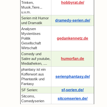
hobbyrat.de/
Trinken,
Musik,Tiere...
u.v.m.
Serien mit Humor
dramedy-serien.de/
und Dramatik
Analysen
Mysteriöses
gedankennetz.de
Politik
Gesellschaft
Wirtschaft
Comedy und
humorfan.de
Satire auf youtube,
Mediatheken, ....
phantasy ist ein
Kofferwort aus
serienphantasy.de/
Phantastik und
Fantasy
sf-serien.de/
SF Serien:
Sitcoms,
sitcomserien.de/
Comedyserien