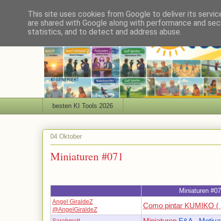
This site uses cookies from Google to deliver its servic
are shared with Google along with performance and secu
statistics, and to detect and address abuse.
besten KI Tools 2026
04 Oktober
Miniaturen #071
Miniaturen #0
Angel GiraldeZ
Como pintar KUMIKO ( pi
@AngelGiraldeZ
Miniaturen
F&A - Motivat
Sarahmalt