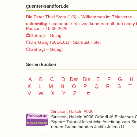
guenter-sandfort.de
Die Peter Thiel Story (1/6) – Willkommen im Thielverse
unfreiwilliger aquanaut / resl von konnersreuth too many 
Podcast · 10.06.2026
📺Gefragt – Gejagt
📺Die Gäng (S01/E01) ∙ Stardust Hotel
📺Gefragt – Gejagt
Serien kucken
A
B
C
D
Der
Die
E
F
G
H
K
L
M
N
O
P Q
R
S
T
V
W X Y
Z
#
Stricken, Häkeln #006
Stricken, Häkeln #006 Gründl 🌈 Einfaches
Square Tutorial Ich stricke Anleitung zum St
neuen Gummibandes Judith Jelena D...