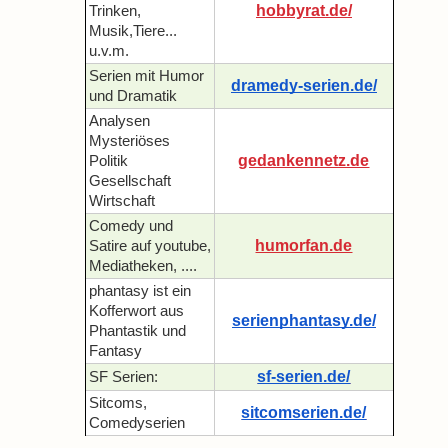
hobbyrat.de/
Trinken,
Musik,Tiere...
u.v.m.
Serien mit Humor
dramedy-serien.de/
und Dramatik
Analysen
Mysteriöses
gedankennetz.de
Politik
Gesellschaft
Wirtschaft
Comedy und
humorfan.de
Satire auf youtube,
Mediatheken, ....
phantasy ist ein
Kofferwort aus
serienphantasy.de/
Phantastik und
Fantasy
sf-serien.de/
SF Serien:
Sitcoms,
sitcomserien.de/
Comedyserien