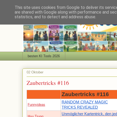
This site uses cookies from Google to deliver its servic
are shared with Google along with performance and secu
statistics, and to detect and address abuse.
besten KI Tools 2026
02 Oktober
Zaubertricks #116
Zaubertricks #116
RANDOM CRAZY MAGIC
Funnyideas
TRICKS REVEALED
Unmöglicher Kartentrick, den je
Huu Trung