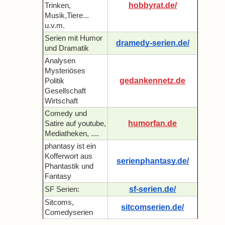
hobbyrat.de/
Trinken,
Musik,Tiere...
u.v.m.
Serien mit Humor
dramedy-serien.de/
und Dramatik
Analysen
Mysteriöses
gedankennetz.de
Politik
Gesellschaft
Wirtschaft
Comedy und
humorfan.de
Satire auf youtube,
Mediatheken, ....
phantasy ist ein
Kofferwort aus
serienphantasy.de/
Phantastik und
Fantasy
sf-serien.de/
SF Serien:
Sitcoms,
sitcomserien.de/
Comedyserien