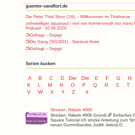
guenter-sandfort.de
Die Peter Thiel Story (1/6) – Willkommen im Thielverse
unfreiwilliger aquanaut / resl von konnersreuth too many 
Podcast · 10.06.2026
📺Gefragt – Gejagt
📺Die Gäng (S01/E01) ∙ Stardust Hotel
📺Gefragt – Gejagt
Serien kucken
A
B
C
D
Der
Die
E
F
G
H
K
L
M
N
O
P Q
R
S
T
V
W X Y
Z
#
Stricken, Häkeln #006
Stricken, Häkeln #006 Gründl 🌈 Einfaches
Square Tutorial Ich stricke Anleitung zum St
neuen Gummibandes Judith Jelena D...