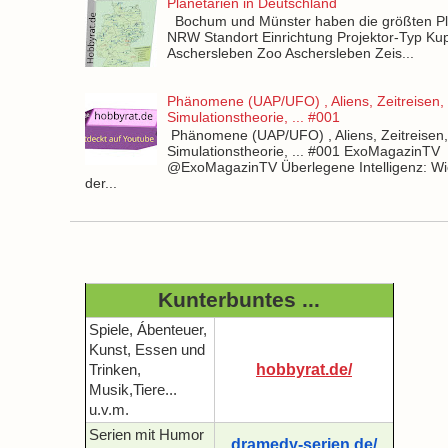
Planetarien in Deutschland
Bochum und Münster haben die größten Pla
NRW Standort Einrichtung Projektor-Typ Kup
Aschersleben Zoo Aschersleben Zeis...
Phänomene (UAP/UFO) , Aliens, Zeitreisen,
Simulationstheorie, ... #001
Phänomene (UAP/UFO) , Aliens, Zeitreisen
Simulationstheorie, ... #001 ExoMagazinTV
@ExoMagazinTV Überlegene Intelligenz: Wie
der...
Kunterbuntes ...
Spiele, Ábenteuer,
Kunst, Essen und
hobbyrat.de/
Trinken,
Musik,Tiere...
u.v.m.
Serien mit Humor
dramedy-serien.de/