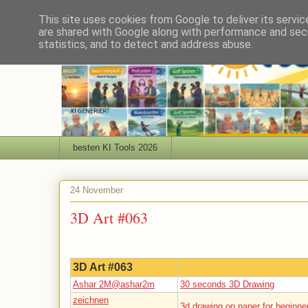
This site uses cookies from Google to deliver its servic
are shared with Google along with performance and secu
statistics, and to detect and address abuse.
besten KI Tools 2026
24 November
3D Art #063
3D Art #063
Ashar 2M@ashar2m
30 seconds 3D Drawing
zeichnen
3d drawing on paper for beginne