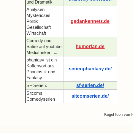
und Dramatik
Analysen
Mysteriöses
gedankennetz.de
Politik
Gesellschaft
Wirtschaft
Comedy und
humorfan.de
Satire auf youtube,
Mediatheken, ....
phantasy ist ein
Kofferwort aus
serienphantasy.de/
Phantastik und
Fantasy
sf-serien.de/
SF Serien:
Sitcoms,
sitcomserien.de/
Comedyserien
Kegel Icon von