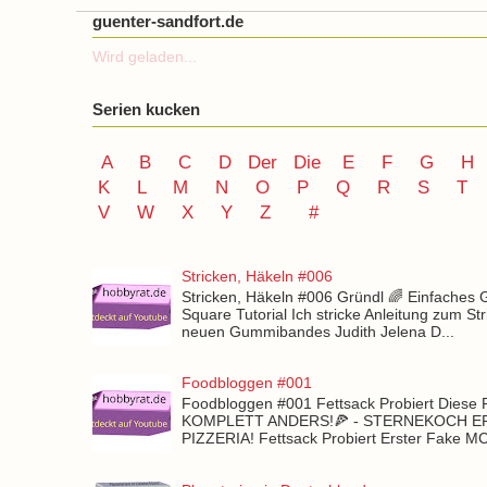
guenter-sandfort.de
Wird geladen...
Serien kucken
A
B
C
D
Der
Die
E
F
G
H
K
L
M
N
O
P Q
R
S
T
V
W X Y
Z
#
Stricken, Häkeln #006
Stricken, Häkeln #006 Gründl 🌈 Einfaches
Square Tutorial Ich stricke Anleitung zum St
neuen Gummibandes Judith Jelena D...
Foodbloggen #001
Foodbloggen #001 Fettsack Probiert Diese 
KOMPLETT ANDERS!🍕 - STERNEKOCH 
PIZZERIA! Fettsack Probiert Erster Fake 