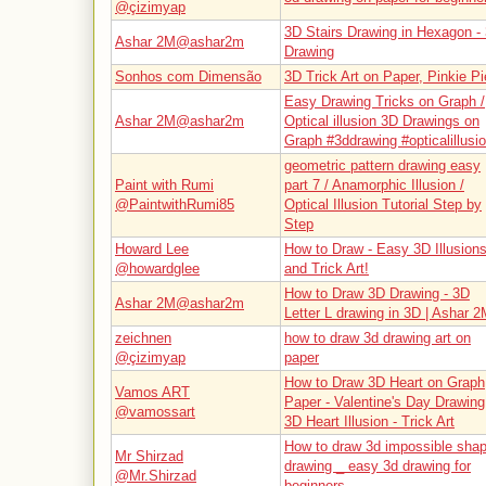
@çizimyap
3D Stairs Drawing in Hexagon -
Ashar 2M@ashar2m
Drawing
Sonhos com Dimensão
3D Trick Art on Paper, Pinkie Pi
Easy Drawing Tricks on Graph /
Ashar 2M@ashar2m
Optical illusion 3D Drawings on
Graph #3ddrawing #opticalillusi
geometric pattern drawing easy
Paint with Rumi
part 7 / Anamorphic Illusion /
@PaintwithRumi85
Optical Illusion Tutorial Step by
Step
Howard Lee
How to Draw - Easy 3D Illusion
@howardglee
and Trick Art!
How to Draw 3D Drawing - 3D
Ashar 2M@ashar2m
Letter L drawing in 3D | Ashar 
zeichnen
how to draw 3d drawing art on
@çizimyap
paper
How to Draw 3D Heart on Graph
Vamos ART
Paper - Valentine's Day Drawing
@vamossart
3D Heart Illusion - Trick Art
How to draw 3d impossible sha
Mr Shirzad
drawing _ easy 3d drawing for
@Mr.Shirzad
beginners