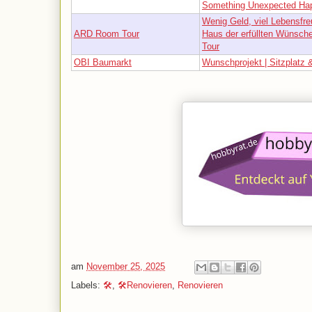
Something Unexpected Ha
Wenig Geld, viel Lebensfre
ARD Room Tour
Haus der erfüllten Wünsc
Tour
OBI Baumarkt
Wunschprojekt | Sitzplatz 
am
November 25, 2025
Labels:
🛠️
,
🛠️Renovieren
,
Renovieren