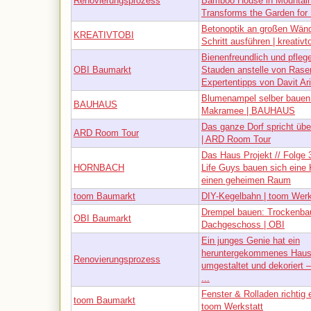
Renovierungsprozess
Bamboo House in Mountai
Transforms the Garden for
Betonoptik an großen Wände
KREATIVTOBI
Schritt ausführen | kreativt
Bienenfreundlich und pflege
OBI Baumarkt
Stauden anstelle von Rasen
Expertentipps von Davit Ar
Blumenampel selber bauen
BAUHAUS
Makramee | BAUHAUS
Das ganze Dorf spricht üb
ARD Room Tour
| ARD Room Tour
Das Haus Projekt // Folge 
HORNBACH
Life Guys bauen sich eine
einen geheimen Raum
toom Baumarkt
DIY-Kegelbahn | toom Werk
Drempel bauen: Trockenba
OBI Baumarkt
Dachgeschoss | OBI
Ein junges Genie hat ein
heruntergekommenes Haus
Renovierungsprozess
umgestaltet und dekoriert 
...
Fenster & Rolladen richtig 
toom Baumarkt
toom Werkstatt