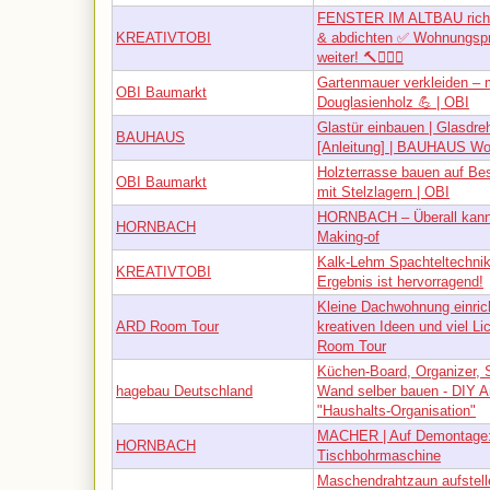
FENSTER IM ALTBAU richt
KREATIVTOBI
& abdichten ✅ Wohnungspr
weiter! 🔨👷🏼‍♂️
Gartenmauer verkleiden – 
OBI Baumarkt
Douglasienholz 💪 | OBI
Glastür einbauen | Glasdre
BAUHAUS
[Anleitung] | BAUHAUS W
Holzterrasse bauen auf Be
OBI Baumarkt
mit Stelzlagern | OBI
HORNBACH – Überall kann 
HORNBACH
Making-of
Kalk-Lehm Spachteltechnik
KREATIVTOBI
Ergebnis ist hervorragend!
Kleine Dachwohnung einric
ARD Room Tour
kreativen Ideen und viel Li
Room Tour
Küchen-Board, Organizer, 
hagebau Deutschland
Wand selber bauen - DIY A
"Haushalts-Organisation"
MACHER | Auf Demontage:
HORNBACH
Tischbohrmaschine
Maschendrahtzaun aufstell