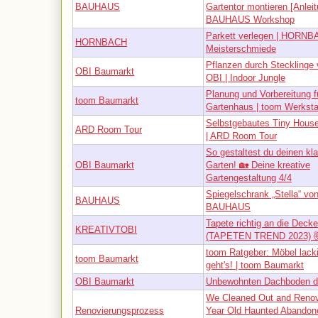
BAUHAUS
Gartentor montieren [Anleit
BAUHAUS Workshop
Parkett verlegen | HORN
HORNBACH
Meisterschmiede
Pflanzen durch Stecklinge 
OBI Baumarkt
OBI | Indoor Jungle
Planung und Vorbereitung f
toom Baumarkt
Gartenhaus | toom Werksta
Selbstgebautes Tiny House 
ARD Room Tour
| ARD Room Tour
So gestaltest du deinen kl
OBI Baumarkt
Garten! 🏡 Deine kreative
Gartengestaltung 4/4
Spiegelschrank „Stella“ vo
BAUHAUS
BAUHAUS
Tapete richtig an die Decke
KREATIVTOBI
(TAPETEN TREND 2023) 
toom Ratgeber: Möbel lacki
toom Baumarkt
geht's! | toom Baumarkt
OBI Baumarkt
Unbewohnten Dachboden 
We Cleaned Out and Renov
Renovierungsprozess
Year Old Haunted Abandon