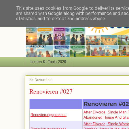
This site uses cookies from Google to deliver its servic
are shared with Google along with performance and secu
statistics, and to detect and address abuse.
besten KI Tools 2026
25 November
Renovieren #027
Renovieren #0
After Divorce, Single Man 
Renovierungsprozess
Abandoned House And Star
After Divorce, Single Wom