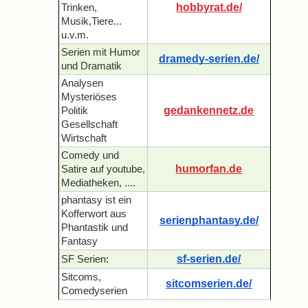
hobbyrat.de/
Trinken,
Musik,Tiere...
u.v.m.
Serien mit Humor
dramedy-serien.de/
und Dramatik
Analysen
Mysteriöses
gedankennetz.de
Politik
Gesellschaft
Wirtschaft
Comedy und
humorfan.de
Satire auf youtube,
Mediatheken, ....
phantasy ist ein
Kofferwort aus
serienphantasy.de/
Phantastik und
Fantasy
sf-serien.de/
SF Serien:
Sitcoms,
sitcomserien.de/
Comedyserien