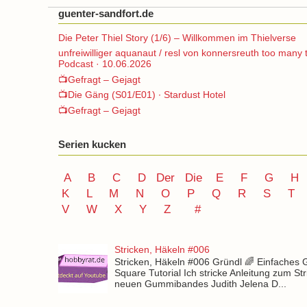
guenter-sandfort.de
Die Peter Thiel Story (1/6) – Willkommen im Thielverse
unfreiwilliger aquanaut / resl von konnersreuth too many 
Podcast · 10.06.2026
📺Gefragt – Gejagt
📺Die Gäng (S01/E01) ∙ Stardust Hotel
📺Gefragt – Gejagt
Serien kucken
A
B
C
D
Der
Die
E
F
G
H
K
L
M
N
O
P Q
R
S
T
V
W X Y
Z
#
Stricken, Häkeln #006
Stricken, Häkeln #006 Gründl 🌈 Einfaches
Square Tutorial Ich stricke Anleitung zum St
neuen Gummibandes Judith Jelena D...