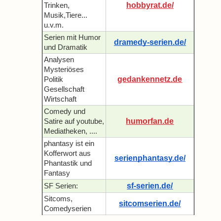
hobbyrat.de/
Trinken,
Musik,Tiere...
u.v.m.
Serien mit Humor
dramedy-serien.de/
und Dramatik
Analysen
Mysteriöses
gedankennetz.de
Politik
Gesellschaft
Wirtschaft
Comedy und
humorfan.de
Satire auf youtube,
Mediatheken, ....
phantasy ist ein
Kofferwort aus
serienphantasy.de/
Phantastik und
Fantasy
sf-serien.de/
SF Serien:
Sitcoms,
sitcomserien.de/
Comedyserien