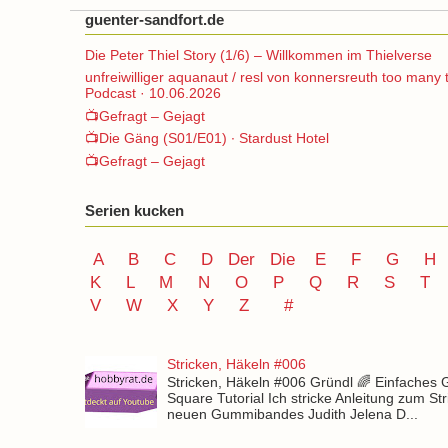
guenter-sandfort.de
Die Peter Thiel Story (1/6) – Willkommen im Thielverse
unfreiwilliger aquanaut / resl von konnersreuth too many 
Podcast · 10.06.2026
📺Gefragt – Gejagt
📺Die Gäng (S01/E01) ∙ Stardust Hotel
📺Gefragt – Gejagt
Serien kucken
A
B
C
D
Der
Die
E
F
G
H
K
L
M
N
O
P Q
R
S
T
V
W X Y
Z
#
Stricken, Häkeln #006
Stricken, Häkeln #006 Gründl 🌈 Einfaches
Square Tutorial Ich stricke Anleitung zum St
neuen Gummibandes Judith Jelena D...