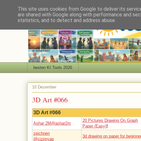
This site uses cookies from Google to deliver its servic
are shared with Google along with performance and secu
statistics, and to detect and address abuse.
besten KI Tools 2026
10 Dezember
3D Art #066
3D Art #066
20 Pictures Drawing On Graph
Ashar 2M@ashar2m
Paper (Easy)❗
zeichnen
3d drawing on paper for beginne
@çizimyap