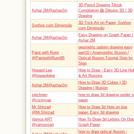
3D Pencil Drawing Tiktok
Ashar 2M@ashar2m
Compilation 😱 Dibujos 3D / 3D
Drawing
3D Trick Art on Paper, Sonhos
Sonhos com Dimensão
com Dimensão
Easy Drawing on Graph Paper |
Ashar 2M@ashar2m
Ashar 2M
geometric pattern drawing easy
Paint with Rumi
part10 / Anamorphic Illusion /
@PaintwithRumi85
Optical Illusion Tutorial Step by
Step
Howard Lee
How to Draw - Easy 3D Line Ho
@howardglee
& Art Illusions
How to Draw 3D Cubes | 3D
Ashar 2M@ashar2m
Drawing | Illusion
zeichnen
how to draw 3d drawing spider o
@çizimyap
paper
Mr Shirzad
How to Draw 3d Hole on line
@Mr.Shirzad
paper. Easy 3d drawing
Vamos ART
How To Draw 3d Letters On Dot
@vamossart
Graph Paper
how to draw optical illusion -