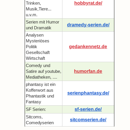
hobbyrat.de/
Trinken,
Musik,Tiere...
u.v.m.
Serien mit Humor
dramedy-serien.de/
und Dramatik
Analysen
Mysteriöses
gedankennetz.de
Politik
Gesellschaft
Wirtschaft
Comedy und
humorfan.de
Satire auf youtube,
Mediatheken, ....
phantasy ist ein
Kofferwort aus
serienphantasy.de/
Phantastik und
Fantasy
sf-serien.de/
SF Serien:
Sitcoms,
sitcomserien.de/
Comedyserien