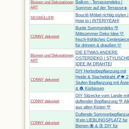
Balkon - Terrassendeko |
Blumen und Dekorationen
ART
Sommer auf der Terrasse☀️
Bouclé-Möbel richtig stylen |
SEGMÜLLER
How to | INTERIYEAH!
Bunte Sommerdeko 💚
Mittsommer Deko Idee 💛
CONNY dekoriert
frisch-fröhliches Centerpiec
für drinnen & draußen 🩷
DIE ETWAS ANDERE
Blumen und Dekorationen
OSTERDEKO | STYLISCH
ART
IDEE IM DRAHTEI
DIY Herbstbepflanzung mit
Heide & Stacheldraht 🍂🍁 2
CONNY dekoriert
Stufen Bepflanzung mit Äst
& 🎃 Kürbissen
DIY Sitzecke vom Lande mi
CONNY dekoriert
duftender Bepflanzung 💚 Al
aus alten Kisten 💚
Duftende Sommerbepflanzu
🌸ein LIEBLINGSPLATZ für
CONNY dekoriert
Bienen 🐝 & 🦋 DIY für