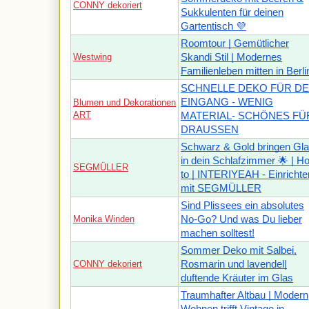
CONNY dekoriert
Sukkulenten für deinen
Gartentisch 💜
Roomtour | Gemütlicher
Westwing
Skandi Stil | Modernes
Familienleben mitten in Berli
SCHNELLE DEKO FÜR D
EINGANG - WENIG
Blumen und Dekorationen
ART
MATERIAL- SCHÖNES FÜ
DRAUSSEN
Schwarz & Gold bringen Gl
in dein Schlafzimmer 🌟 | H
SEGMÜLLER
to | INTERIYEAH - Einrichte
mit SEGMÜLLER
Sind Plissees ein absolutes
Monika Winden
No-Go? Und was Du lieber
machen solltest!
Sommer Deko mit Salbei,
CONNY dekoriert
Rosmarin und lavendel|
duftende Kräuter im Glas
Traumhafter Altbau | Modern
Wohnen trifft Vintage in