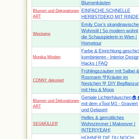
Blumenkästen
EINFACHE,SCHNELLE
Blumen und Dekorationen
ART
HERBSTDEKO MIT RINDE
Emily Cox's skandinavische
Wohnstil | So modern wohnt
Westwing
die Schauspielerin in Wien |
Hometour
Farbe & Einrichtung geschic
Monika Winden
kombinieren - Interior Desig
Hacks | FAQ
Frühlingszauber mit Salbei 
Rosmarin 💚Kräuter im
CONNY dekoriert
Nestchen 💚 DIY Bepflanzu
mit Heu & Moos
Geniale Lichterhäuschen🏠
Blumen und Dekorationen
mit dem xTool M1 - Graviert
ART
und Gelasert
Helles & gemütliches
SEGMÜLLER
Wohnzimmer | Makeover |
INTERIYEAH!
HÜHNER DIE DU NOCH