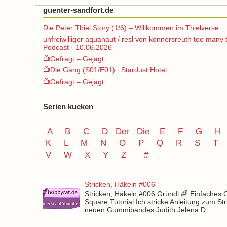
guenter-sandfort.de
Die Peter Thiel Story (1/6) – Willkommen im Thielverse
unfreiwilliger aquanaut / resl von konnersreuth too many 
Podcast · 10.06.2026
📺Gefragt – Gejagt
📺Die Gäng (S01/E01) ∙ Stardust Hotel
📺Gefragt – Gejagt
Serien kucken
A
B
C
D
Der
Die
E
F
G
H
K
L
M
N
O
P Q
R
S
T
V
W X Y
Z
#
Stricken, Häkeln #006
Stricken, Häkeln #006 Gründl 🌈 Einfaches
Square Tutorial Ich stricke Anleitung zum St
neuen Gummibandes Judith Jelena D...