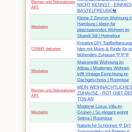
Blumen und Dekorationen
NICHT KENNST - EINFAC
ART
BASTELFREUDE🐔
Kleine 2 Zimmer Wohnung i
Hamburg | Ideen für
Westwing
platzsparendes Wohnen im
Skandi Stil | Hometour
Kreative DIY Topfbeflanzung
CONNY dekoriert
Idee mit Moos & Rinde für e
blühendes Zuhause 💚💚💚
Maisonette Wohnung im
Altbau | Modernes Wohnen
Westwing
trifft Vintage Einrichtung im
Dachgeschoss | Roomtour
MEIN WEIHNACHTLICHE
Blumen und Dekorationen
ZUHAUSE - ROT GIBT DE
ART
TON AN
Moderne Luxus Villa im
Westwing
Grünen | So elegant wohnt
Selma | Roomtour
Natürliche Schönheit 💜 DIY
Sommerdeko mit Beeren &