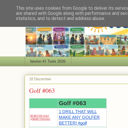
This site uses cookies from Google to deliver its servic
are shared with Google along with performance and secu
statistics, and to detect and address abuse.
besten KI Tools 2026
18 Dezember
Golf #063
Golf #063
1 DRILL THAT WILL
BE BETTER GOLF
MAKE ANY GOLFER
@BEBETTERGOLF
BETTER! #golf