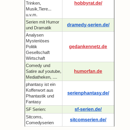
hobbyrat.de/
Trinken,
Musik,Tiere...
u.v.m.
Serien mit Humor
dramedy-serien.de/
und Dramatik
Analysen
Mysteriöses
gedankennetz.de
Politik
Gesellschaft
Wirtschaft
Comedy und
humorfan.de
Satire auf youtube,
Mediatheken, ....
phantasy ist ein
Kofferwort aus
serienphantasy.de/
Phantastik und
Fantasy
sf-serien.de/
SF Serien:
Sitcoms,
sitcomserien.de/
Comedyserien