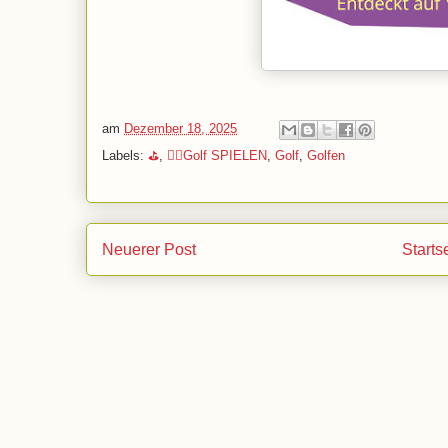
am
Dezember 18, 2025
Labels:
⛳
,
🏌️‍♂️Golf SPIELEN
,
Golf
,
Golfen
Neuerer Post
Starts