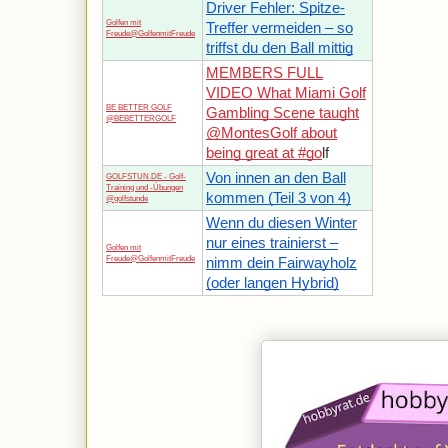
Driver Fehler: Spitze-
Golfen mit
Treffer vermeiden – so
Freude@GolfenmitFreude
triffst du den Ball mittig
MEMBERS FULL
VIDEO What Miami Golf
BE BETTER GOLF
Gambling Scene taught
@BEBETTERGOLF
@MontesGolf about
being great at #go
lf
Von innen an den Ball
GOLFSTUN.DE - Golf-
Training und -Übungen
kommen (Teil 3 von 4)
@golfstunde
Wenn du diesen Winter
nur eines trainierst –
Golfen mit
Freude@GolfenmitFreude
nimm dein Fairwayholz
(oder langen Hybrid)