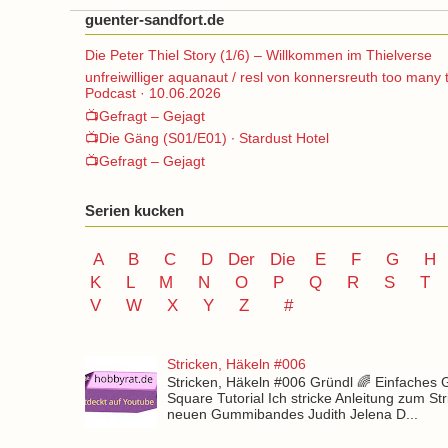
guenter-sandfort.de
Die Peter Thiel Story (1/6) – Willkommen im Thielverse
unfreiwilliger aquanaut / resl von konnersreuth too many 
Podcast · 10.06.2026
📺Gefragt – Gejagt
📺Die Gäng (S01/E01) ∙ Stardust Hotel
📺Gefragt – Gejagt
Serien kucken
A
B
C
D
Der
Die
E
F
G
H
K
L
M
N
O
P Q
R
S
T
V
W X Y
Z
#
Stricken, Häkeln #006
Stricken, Häkeln #006 Gründl 🌈 Einfaches
Square Tutorial Ich stricke Anleitung zum St
neuen Gummibandes Judith Jelena D...