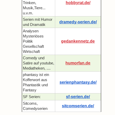
hobbyrat.de/
Trinken,
Musik,Tiere...
u.v.m.
Serien mit Humor
dramedy-serien.de/
und Dramatik
Analysen
Mysteriöses
gedankennetz.de
Politik
Gesellschaft
Wirtschaft
Comedy und
humorfan.de
Satire auf youtube,
Mediatheken, ....
phantasy ist ein
Kofferwort aus
serienphantasy.de/
Phantastik und
Fantasy
sf-serien.de/
SF Serien:
Sitcoms,
sitcomserien.de/
Comedyserien