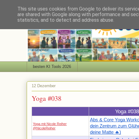
This site uses cookies from Google to deliver its servic
are shared with Google along with performance and secu
statistics, and to detect and address abuse.
besten KI Tools 2026
12 Dezember
Yoga #038
Yoga #038
Abs & Core Yoga Workou
Yoga mit Nicole Reiher
dein Zentrum zum Glüh
@NicoleReiher
deine Matte 🔥)