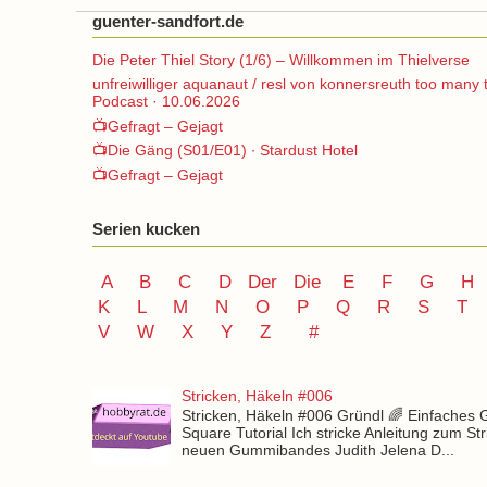
guenter-sandfort.de
Die Peter Thiel Story (1/6) – Willkommen im Thielverse
unfreiwilliger aquanaut / resl von konnersreuth too many 
Podcast · 10.06.2026
📺Gefragt – Gejagt
📺Die Gäng (S01/E01) ∙ Stardust Hotel
📺Gefragt – Gejagt
Serien kucken
A
B
C
D
Der
Die
E
F
G
H
K
L
M
N
O
P Q
R
S
T
V
W X Y
Z
#
Stricken, Häkeln #006
Stricken, Häkeln #006 Gründl 🌈 Einfaches
Square Tutorial Ich stricke Anleitung zum St
neuen Gummibandes Judith Jelena D...