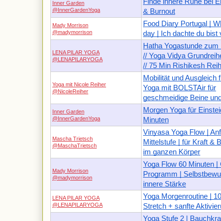
Finde innere Ruhe bei 
Inner Garden
@InnerGardenYoga
& Burnout
Food Diary Portugal | Wh
Mady Morrison
@madymorrison
day | Ich dachte du bist
Hatha Yogastunde zum
LENA PILAR YOGA
// Yoga Vidya Grundreihe
@LENAPILARYOGA
// 75 Min Rishikesh Rei
Mobilität und Ausgleich f
Yoga mit Nicole Reiher
Yoga mit BOLSTAir für
@NicoleReiher
geschmeidige Beine und
Morgen Yoga für Einsteige
Inner Garden
@InnerGardenYoga
Minuten
Vinyasa Yoga Flow | An
Mascha Trietsch
Mittelstufe | für Kraft &
@MaschaTrietsch
im ganzen Körper
Yoga Flow 60 Minuten |
Mady Morrison
Programm | Selbstbewu
@madymorrison
innere Stärke
Yoga Morgenroutine | 1
LENA PILAR YOGA
@LENAPILARYOGA
Stretch + sanfte Aktivie
Yoga Stufe 2 | Bauchkraf