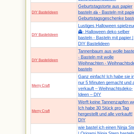
Geburtstagstorte aus papier
basteln 🍰 - Basteln mit papie
DIY Bastelideen
Geburtstagsgeschenke bast
Lustiges Halloween spielzeu
👻- Halloween deko selber
DIY Bastelideen
basteln - Basteln mit papier |
DIY Bastelideen
Tannenbaum aus wolle baste
- Basteln mit wolle
DIY Bastelideen
Weihnachten - Weihnachtsd
basteln
Ganz einfach! Ich habe sie i
nur 5 Minuten gemacht und a
Merry Craft
verkauft – Weihnachtsdeko-
Ideen – DIY
Werft keine Tannenzapfen w
Ich habe 30 Stück pro Tag
Merry Craft
hergestellt und alle verkauft!
DIY
wie bastel ich einen Ninja St
| Origami Ninja Stern basteln