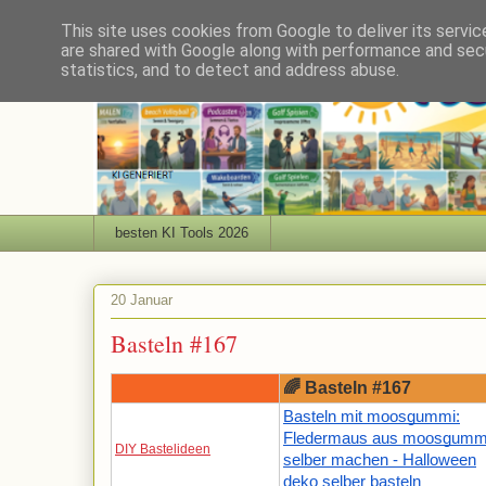
This site uses cookies from Google to deliver its servic
are shared with Google along with performance and secu
statistics, and to detect and address abuse.
besten KI Tools 2026
20 Januar
Basteln #167
🌈 Basteln #167
Basteln mit moosgummi:
Fledermaus aus moosgumm
DIY Bastelideen
selber machen - Halloween
deko selber basteln