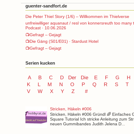
guenter-sandfort.de
Die Peter Thiel Story (1/6) – Willkommen im Thielverse
unfreiwilliger aquanaut / resl von konnersreuth too many 
Podcast · 10.06.2026
📺Gefragt – Gejagt
📺Die Gäng (S01/E01) ∙ Stardust Hotel
📺Gefragt – Gejagt
Serien kucken
A
B
C
D
Der
Die
E
F
G
H
K
L
M
N
O
P Q
R
S
T
V
W X Y
Z
#
Stricken, Häkeln #006
Stricken, Häkeln #006 Gründl 🌈 Einfaches
Square Tutorial Ich stricke Anleitung zum St
neuen Gummibandes Judith Jelena D...