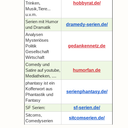
hobbyrat.de/
Trinken,
Musik,Tiere...
u.v.m.
Serien mit Humor
dramedy-serien.de/
und Dramatik
Analysen
Mysteriöses
gedankennetz.de
Politik
Gesellschaft
Wirtschaft
Comedy und
humorfan.de
Satire auf youtube,
Mediatheken, ....
phantasy ist ein
Kofferwort aus
serienphantasy.de/
Phantastik und
Fantasy
sf-serien.de/
SF Serien:
Sitcoms,
sitcomserien.de/
Comedyserien