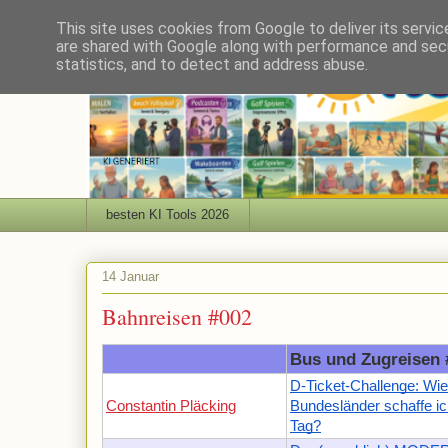
This site uses cookies from Google to deliver its servic
are shared with Google along with performance and secu
statistics, and to detect and address abuse.
besten KI Tools 2026
14 Januar
Bahnreisen #002
Bus und Zugreisen 
D-Ticket-Challenge: Wie
Constantin Pläcking
Bundesländer schaffe i
Tag?