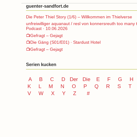
guenter-sandfort.de
Die Peter Thiel Story (1/6) – Willkommen im Thielverse
unfreiwilliger aquanaut / resl von konnersreuth too many 
Podcast · 10.06.2026
📺Gefragt – Gejagt
📺Die Gäng (S01/E01) ∙ Stardust Hotel
📺Gefragt – Gejagt
Serien kucken
A
B
C
D
Der
Die
E
F
G
H
K
L
M
N
O
P Q
R
S
T
V
W X Y
Z
#