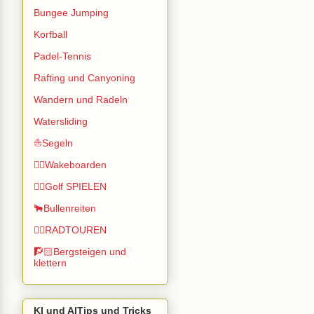
Bungee Jumping
Korfball
Padel-Tennis
Rafting und Canyoning
Wandern und Radeln
Watersliding
⛵Segeln
🏄🏽Wakeboarden
🏌️‍♂️Golf SPIELEN
🐂Bullenreiten
🚴‍♂️RADTOUREN
🧗🏻Bergsteigen und
klettern
KI und AITips und Tricks