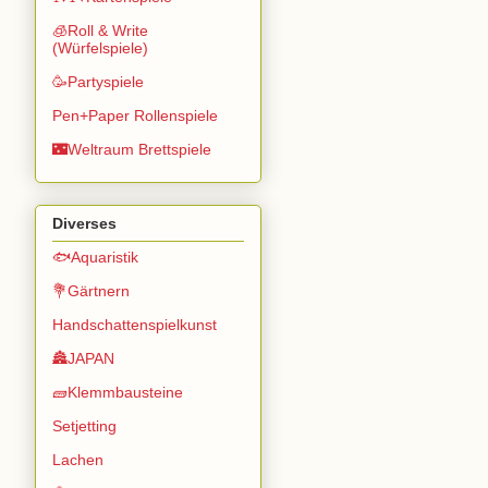
🧊Roll & Write
(Würfelspiele)
🥳Partyspiele
Pen+Paper Rollenspiele
🌃Weltraum Brettspiele
Diverses
🐟Aquaristik
💐Gärtnern
Handschattenspielkunst
🏯JAPAN
🧱Klemmbausteine
Setjetting
Lachen