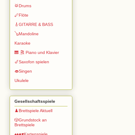
🥁Drums
🪈Flöte
🎸GITARRE & BASS
🪕Mandoline
Karaoke
🎹 🎘 Piano und Klavier
🎷Saxofon spielen
👄Singen
Ukulele
Gesellschaftsspiele
♟️Brettspiele Aktuell
🎲Grundstock an
Brettspiele
♠️♦️♣️♥️Kartenspiele