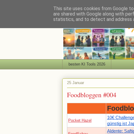
This site uses cookies from Google to 
are shared with Google along with per
statistics, and to detect and address 
besten KI Tools 2026
25 Januar
Foodbloggen #004
Foodblo
10€ Challenge
Pocket Hazel
günstig ist J
Aldente: Saft
FoodSchau