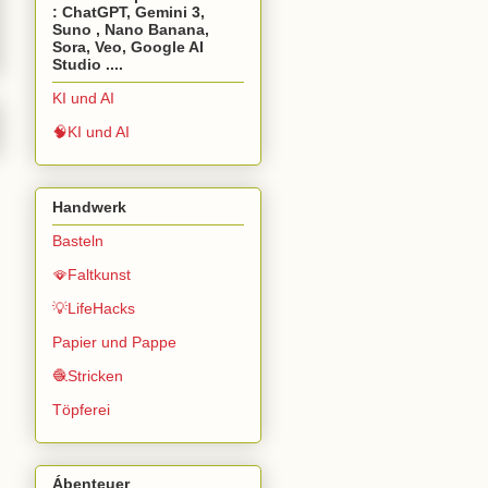
: ChatGPT, Gemini 3,
Suno , Nano Banana,
Sora, Veo, Google AI
Studio ....
KI und AI
🧠KI und AI
Handwerk
Basteln
🪭Faltkunst
💡LifeHacks
Papier und Pappe
🧶Stricken
Töpferei
Ábenteuer