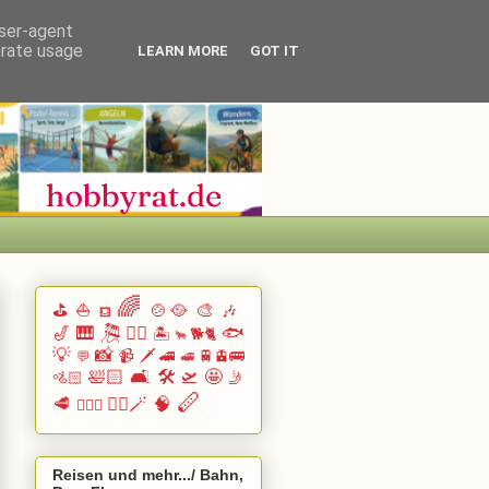
user-agent
erate usage
LEARN MORE
GOT IT
🌈
⛳
⛵
🍲🥘
🎨
🎶
⛾
🎷
🎹 🎘
🏄🏽
🐟
🏝️
🐕🐈
🐂
💡
📸
📹
🗡️
🚄
🚆🚊🚌
💬
🚅
🛀🏻
🛋️
🛠️
🛫
🤩
🚵🏻
🤳
🪈
🥩
🧙‍♂️🪄
🧠
🧗🏻‍♀️
Reisen und mehr.../ Bahn,