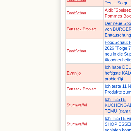
Test – So gut 
Aldi: "Speisez
FoodSchau
Pommes Box 
Der neue Sp
Fettsack Probiert
von BURGER 
Enttäuschun
FoodSchau: 
2026 "Folge 
FoodSchau
neu in die Su
#foodneuheit
Ich habe D
Evanijo
heftigste 
probiert💣
Ich teste 11
Fettsack Probiert
Produkte zum
Ich TESTE
Sturmwaffel
KÜCHENGAD
TEMU (damit i
Ich TESTE vir
Sturmwaffel
SHOP ESSEN (
schlafen könn