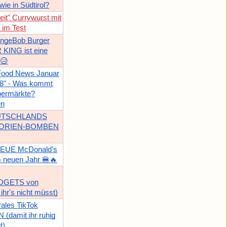
wie in Südtirol?
eit" Currywurst mit
im Test
ongeBob Burger
KING ist eine
g😥
Food News Januar
78" - Was kommt
permärkte?
en
EUTSCHLANDS
KALORIEN-BOMBEN
 NEUE McDonald’s
 neuen Jahr 🍔🔥
GETS von
hr's nicht müsst)
ales TikTok
damit ihr ruhig
t)