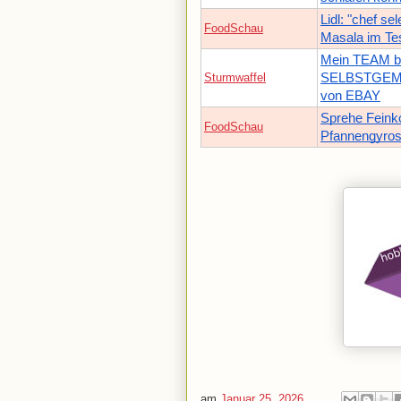
Lidl: "chef se
FoodSchau
Masala im Te
Mein TEAM be
Sturmwaffel
SELBSTGEM
von EBAY
Sprehe Feink
FoodSchau
Pfannengyros
am
Januar 25, 2026