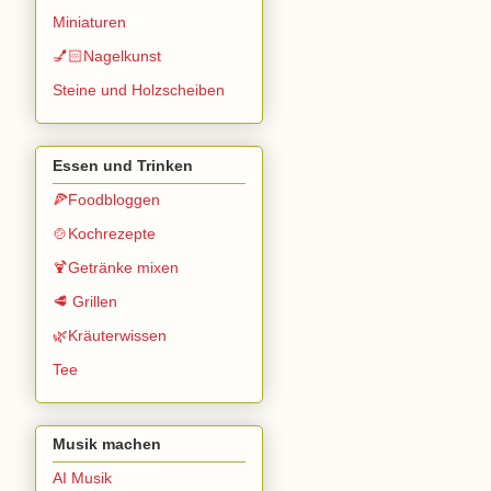
Miniaturen
💅🏻Nagelkunst
Steine und Holzscheiben
Essen und Trinken
🍕Foodbloggen
🍲Kochrezepte
🍹Getränke mixen
🥩 Grillen
🌿Kräuterwissen
Tee
Musik machen
AI Musik