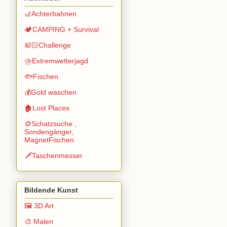
🎢Achterbahnen
🏕️CAMPING + Survival
🛀🏻Challenge
⛈️Extremwetterjagd
🐟Fischen
💰Gold waschen
🏚️Lost Places
🪙Schatzsuche ,
Sondengänger,
MagnetFischen
🗡️Taschenmesser
Bildende Kunst
🖼️ 3D Art
🎨 Malen