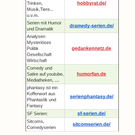
hobbyrat.de/
Trinken,
Musik,Tiere...
u.v.m.
Serien mit Humor
dramedy-serien.de/
und Dramatik
Analysen
Mysteriöses
gedankennetz.de
Politik
Gesellschaft
Wirtschaft
Comedy und
humorfan.de
Satire auf youtube,
Mediatheken, ....
phantasy ist ein
Kofferwort aus
serienphantasy.de/
Phantastik und
Fantasy
sf-serien.de/
SF Serien:
Sitcoms,
sitcomserien.de/
Comedyserien