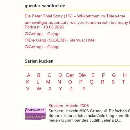
guenter-sandfort.de
Die Peter Thiel Story (1/6) – Willkommen im Thielverse
unfreiwilliger aquanaut / resl von konnersreuth too many 
Podcast · 10.06.2026
📺Gefragt – Gejagt
📺Die Gäng (S01/E01) ∙ Stardust Hotel
📺Gefragt – Gejagt
Serien kucken
A
B
C
D
Der
Die
E
F
G
H
K
L
M
N
O
P Q
R
S
T
V
W X Y
Z
#
Stricken, Häkeln #006
Stricken, Häkeln #006 Gründl 🌈 Einfaches
Square Tutorial Ich stricke Anleitung zum St
neuen Gummibandes Judith Jelena D...