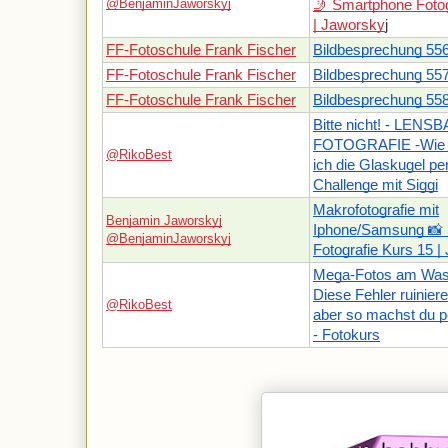
@BenjaminJaworskyj
🤳 Smartphone Fotog
| Jaworsky
j
FF-Fotoschule Frank Fischer
Bildbesprechung 55
FF-Fotoschule Frank Fischer
Bildbesprechung 55
FF-Fotoschule Frank Fischer
Bildbesprechung 55
Bitte nicht! - LENS
FOTOGRAFIE -Wie fo
@RikoBest
ich die Glaskugel pe
Challenge mit Siggi
Makrofotografie mit
Benjamin Jaworskyj
Iphone/Samsung 📸
@BenjaminJaworskyj
Fotografie Kurs 15 |
Mega-Fotos am Wass
Diese Fehler ruinie
@RikoBest
aber so machst du p
- Fotokurs