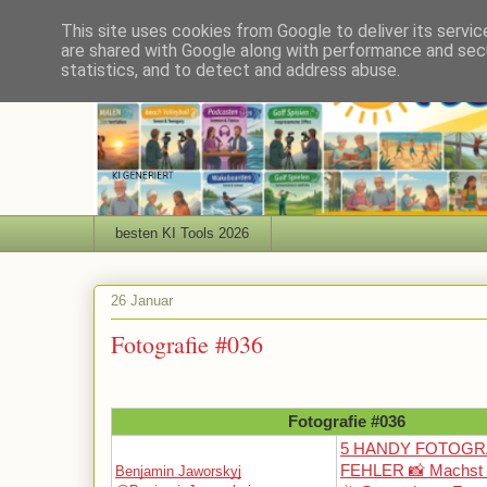
This site uses cookies from Google to deliver its servic
are shared with Google along with performance and secu
statistics, and to detect and address abuse.
besten KI Tools 2026
26 Januar
Fotografie #036
Fotografie #036
5 HANDY FOTOGR
FEHLER 📸 Machst 
Benjamin Jaworskyj