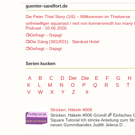
guenter-sandfort.de
Die Peter Thiel Story (1/6) – Willkommen im Thielverse
unfreiwilliger aquanaut / resl von konnersreuth too many 
Podcast · 10.06.2026
📺Gefragt – Gejagt
📺Die Gäng (S01/E01) ∙ Stardust Hotel
📺Gefragt – Gejagt
Serien kucken
A
B
C
D
Der
Die
E
F
G
H
K
L
M
N
O
P Q
R
S
T
V
W X Y
Z
#
Stricken, Häkeln #006
Stricken, Häkeln #006 Gründl 🌈 Einfaches
Square Tutorial Ich stricke Anleitung zum St
neuen Gummibandes Judith Jelena D...