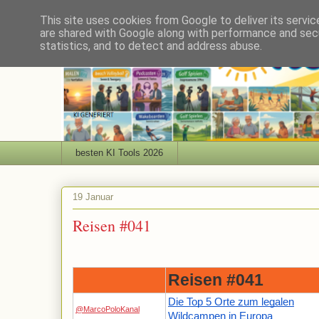
This site uses cookies from Google to deliver its servic
are shared with Google along with performance and secu
statistics, and to detect and address abuse.
besten KI Tools 2026
19 Januar
Reisen #041
Reisen #041
Die Top 5 Orte zum legalen
@MarcoPoloKanal
Wildcampen in Europa