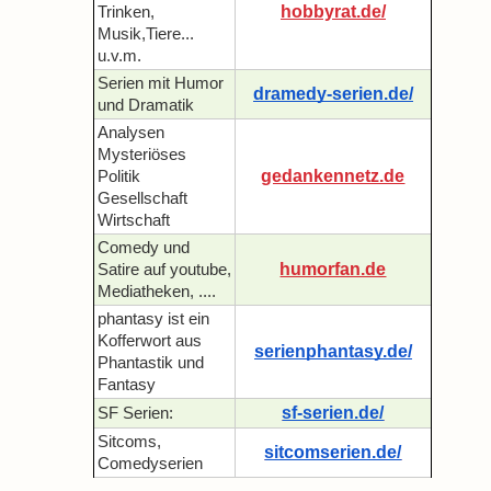
hobbyrat.de/
Trinken,
Musik,Tiere...
u.v.m.
Serien mit Humor
dramedy-serien.de/
und Dramatik
Analysen
Mysteriöses
gedankennetz.de
Politik
Gesellschaft
Wirtschaft
Comedy und
humorfan.de
Satire auf youtube,
Mediatheken, ....
phantasy ist ein
Kofferwort aus
serienphantasy.de/
Phantastik und
Fantasy
sf-serien.de/
SF Serien:
Sitcoms,
sitcomserien.de/
Comedyserien