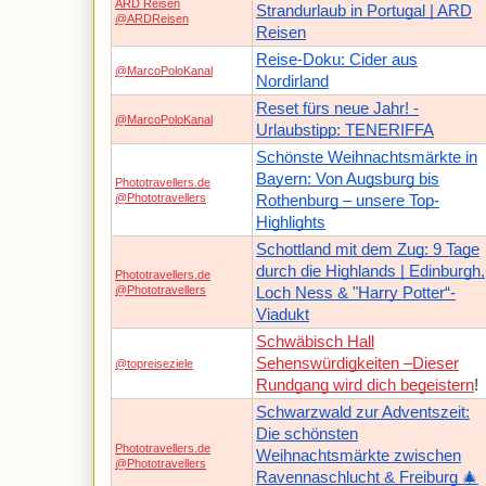
ARD Reisen
Strandurlaub in Portugal | ARD
@ARDReisen
Reisen
Reise-Doku: Cider aus
@MarcoPoloKanal
Nordirland
Reset fürs neue Jahr! -
@MarcoPoloKanal
Urlaubstipp: TENERIFFA
Schönste Weihnachtsmärkte in
Bayern: Von Augsburg bis
Phototravellers.de
@Phototravellers
Rothenburg – unsere Top-
Highlights
Schottland mit dem Zug: 9 Tage
durch die Highlands | Edinburgh,
Phototravellers.de
@Phototravellers
Loch Ness & "Harry Potter“-
Viadukt
Schwäbisch Hall
Sehenswürdigkeiten –Dieser
@topreiseziele
Rundgang wird dich begeistern
!
Schwarzwald zur Adventszeit:
Die schönsten
Phototravellers.de
Weihnachtsmärkte zwischen
@Phototravellers
Ravennaschlucht & Freiburg 🎄