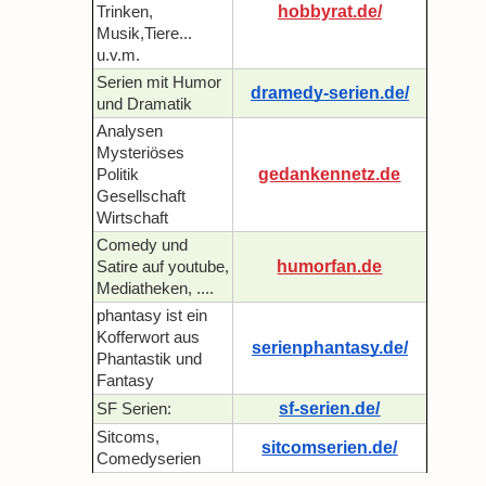
hobbyrat.de/
Trinken,
Musik,Tiere...
u.v.m.
Serien mit Humor
dramedy-serien.de/
und Dramatik
Analysen
Mysteriöses
gedankennetz.de
Politik
Gesellschaft
Wirtschaft
Comedy und
humorfan.de
Satire auf youtube,
Mediatheken, ....
phantasy ist ein
Kofferwort aus
serienphantasy.de/
Phantastik und
Fantasy
sf-serien.de/
SF Serien:
Sitcoms,
sitcomserien.de/
Comedyserien