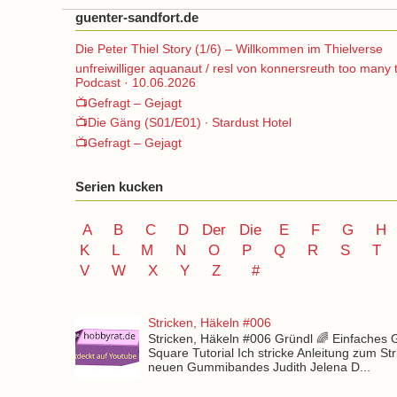
guenter-sandfort.de
Die Peter Thiel Story (1/6) – Willkommen im Thielverse
unfreiwilliger aquanaut / resl von konnersreuth too many 
Podcast · 10.06.2026
📺Gefragt – Gejagt
📺Die Gäng (S01/E01) ∙ Stardust Hotel
📺Gefragt – Gejagt
Serien kucken
A
B
C
D
Der
Die
E
F
G
H
K
L
M
N
O
P Q
R
S
T
V
W X Y
Z
#
Stricken, Häkeln #006
Stricken, Häkeln #006 Gründl 🌈 Einfaches
Square Tutorial Ich stricke Anleitung zum St
neuen Gummibandes Judith Jelena D...