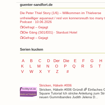
guenter-sandfort.de
Die Peter Thiel Story (1/6) – Willkommen im Thielverse
unfreiwilliger aquanaut / resl von konnersreuth too many 
Podcast · 10.06.2026
📺Gefragt – Gejagt
📺Die Gäng (S01/E01) ∙ Stardust Hotel
📺Gefragt – Gejagt
Serien kucken
A
B
C
D
Der
Die
E
F
G
H
K
L
M
N
O
P Q
R
S
T
V
W X Y
Z
#
Stricken, Häkeln #006
Stricken, Häkeln #006 Gründl 🌈 Einfaches
Square Tutorial Ich stricke Anleitung zum St
neuen Gummibandes Judith Jelena D...