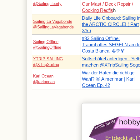
@SailingLiberty
Our Mast / Deck Repair /
Cooking Redfis
h
Daily Life Onboard: Sailing i
Sailing La Vagabonde
the ARCTIC CIRCLE! ( Part
@SailingLaVagabonde
3/5 )
#83 Sailing Offline:
Sailing Offline
Traumhaftes SEGELN an de
@SailingOffline
Costa Blanca! ⛵️🌴🍹
Softschäkel anfertigen - Sel
XTRIP SAILING
@XTripSailing
machen @XTripSailing Sege
War der Hafen die richtige
Karl Ocean
Wahl? 🤔 Almerimar | Karl
@karlocean
Ocean Ep. 42