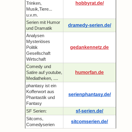
hobbyrat.de/
Trinken,
Musik,Tiere...
u.v.m.
Serien mit Humor
dramedy-serien.de/
und Dramatik
Analysen
Mysteriöses
gedankennetz.de
Politik
Gesellschaft
Wirtschaft
Comedy und
humorfan.de
Satire auf youtube,
Mediatheken, ....
phantasy ist ein
Kofferwort aus
serienphantasy.de/
Phantastik und
Fantasy
sf-serien.de/
SF Serien:
Sitcoms,
sitcomserien.de/
Comedyserien