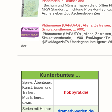
Planetarien in Deutschland
Bochum und Münster haben die größten Pla
NRW Standort Einrichtung Projektor-Typ Kup
Aschersleben Zoo Aschersleben Zeis...
Phänomene (UAP/UFO) , Aliens, Zeitreisen,
Simulationstheorie, ... #001
Phänomene (UAP/UFO) , Aliens, Zeitreisen
Simulationstheorie, ... #001 ExoMagazinTV
@ExoMagazinTV Überlegene Intelligenz: Wie
der...
Kunterbuntes ...
Spiele, Ábenteuer,
Kunst, Essen und
hobbyrat.de/
Trinken,
Musik,Tiere...
u.v.m.
Serien mit Humor
dramedy-serien.de/