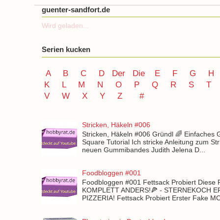
guenter-sandfort.de
Wird geladen...
Serien kucken
A
B
C
D
Der
Die
E
F
G
H
K
L
M
N
O
P Q
R
S
T
V
W X Y
Z
#
Stricken, Häkeln #006
Stricken, Häkeln #006 Gründl 🌈 Einfaches
Square Tutorial Ich stricke Anleitung zum St
neuen Gummibandes Judith Jelena D...
Foodbloggen #001
Foodbloggen #001 Fettsack Probiert Diese 
KOMPLETT ANDERS!🍕 - STERNEKOCH 
PIZZERIA! Fettsack Probiert Erster Fake 