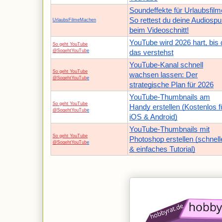
Soundeffekte für Urlaubsfilm
So rettest du deine Audiospu
UrlaubsFilmeMachen
beim Videoschnitt!
YouTube wird 2026 hart, bis 
So geht YouTube
@SogehtYouTub
e
das verstehst
YouTube-Kanal schnell
So geht YouTube
wachsen lassen: Der
@SogehtYouTub
e
strategische Plan für 2026
YouTube-Thumbnails am
So geht YouTube
Handy erstellen (Kostenlos f
@SogehtYouTub
e
iOS & Android)
YouTube-Thumbnails mit
So geht YouTube
Photoshop erstellen (schnell
@SogehtYouTub
e
& einfaches Tutorial)