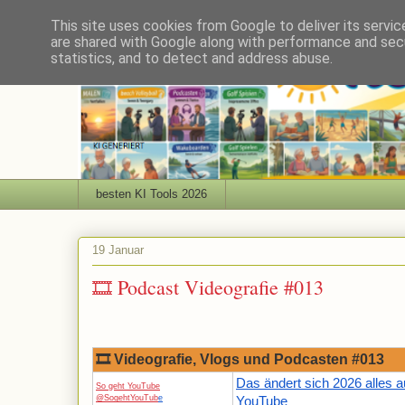
This site uses cookies from Google to deliver its servic
are shared with Google along with performance and secu
statistics, and to detect and address abuse.
besten KI Tools 2026
19 Januar
🎞 Podcast Videografie #013
🎞 Videografie, Vlogs und Podcasten #013
Das ändert sich 2026 alles a
So geht YouTube
@SogehtYouTub
e
YouTube