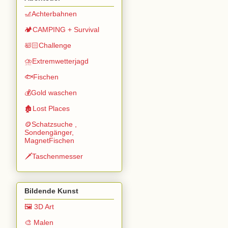
🎢Achterbahnen
🏕️CAMPING + Survival
🛀🏻Challenge
⛈️Extremwetterjagd
🐟Fischen
💰Gold waschen
🏚️Lost Places
🪙Schatzsuche ,
Sondengänger,
MagnetFischen
🗡️Taschenmesser
Bildende Kunst
🖼️ 3D Art
🎨 Malen