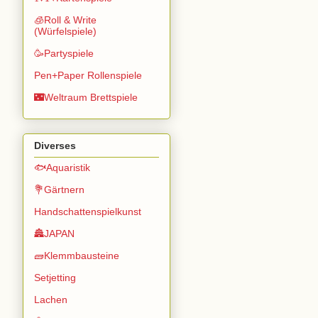
🧊Roll & Write
(Würfelspiele)
🥳Partyspiele
Pen+Paper Rollenspiele
🌃Weltraum Brettspiele
Diverses
🐟Aquaristik
💐Gärtnern
Handschattenspielkunst
🏯JAPAN
🧱Klemmbausteine
Setjetting
Lachen