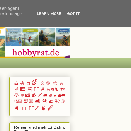
user-agent
erate usage
LEARN MORE
GOT IT
🌈
⛳
⛵
🍲🥘
🎨
🎶
⛾
🎷
🎹 🎘
🏄🏽
🐟
🏝️
🐕🐈
🐂
💡
📸
📹
🗡️
🚄
🚆🚊🚌
💬
🚅
🛀🏻
🛋️
🛠️
🛫
🤩
🚵🏻
🤳
🪈
🥩
🧙‍♂️🪄
🧠
🧗🏻‍♀️
Reisen und mehr.../ Bahn,