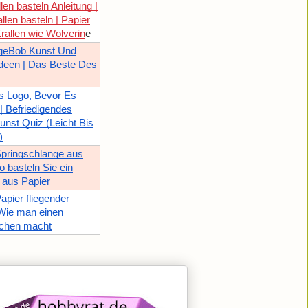
len basteln Anleitung |
llen basteln | Papier
Krallen wie Wolverin
e
geBob Kunst Und
Ideen | Das Beste Des
s Logo, Bevor Es
! | Befriedigendes
nst Quiz (Leicht Bis
)
pringschlange aus
o basteln Sie ein
 aus Papier
apier fliegender
Wie man einen
achen macht