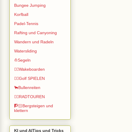
Bungee Jumping
Korfball
Padel-Tennis
Rafting und Canyoning
Wandern und Radeln
Watersliding
⛵Segeln
🏄🏽Wakeboarden
🏌️‍♂️Golf SPIELEN
🐂Bullenreiten
🚴‍♂️RADTOUREN
🧗🏻Bergsteigen und
klettern
KI und AITips und Tricks