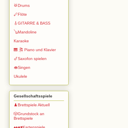
🥁Drums
🪈Flöte
🎸GITARRE & BASS
🪕Mandoline
Karaoke
🎹 🎘 Piano und Klavier
🎷Saxofon spielen
👄Singen
Ukulele
Gesellschaftsspiele
♟️Brettspiele Aktuell
🎲Grundstock an
Brettspiele
♠️♦️♣️♥️Kartenspiele