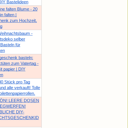
 DIY Bastelideen
ne falten Blume - 20
n falten |
henk zum Hochzeit,
ag
Weihnachtsbaum -
tsdeko selber
Basteln für
ten
geschenk basteln:
üten zum Vatertag -
t papier | DIY
en
30 Stück pro Tag
d alle verkauft! Tolle
oilettenpapierrollen.
ÖN! LEERE DOSEN
WEGWERFEN!
LICHE DIY-
CHTSGESCHENKID