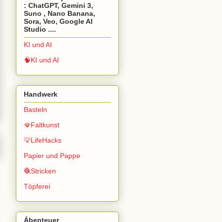
: ChatGPT, Gemini 3,
Suno , Nano Banana,
Sora, Veo, Google AI
Studio ....
KI und AI
🧠KI und AI
Handwerk
Basteln
🪭Faltkunst
💡LifeHacks
Papier und Pappe
🧶Stricken
Töpferei
Ábenteuer