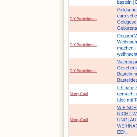
basteln |
Geldschei
euro schei
DIY Bastelideen
Geldgesc
Geburtst
Origami 
Weihnach
DIY Bastelideen
machen - 
weihnach
Vatertags
Geschenkt
DIY Bastelideen
Basteln mi
Bastelide
Ich habe 
gemacht un
Merry Craft
Idee mit T
WIE SCH
NICHT 
UNGLAUB
Merry Craft
WEIHNA
EEN.