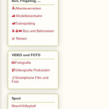
Bus, Flugzeug, ...
🏝️Abenteuerreisen
🚄 Modelleisenbahn
🚅Trainspotting
🚆🚊🚌 Bus und Bahnreisen
🛫 Reisen
VIDEO und FOTO
📸Fotografie
📹Videografie Podcasten
🤳Smartphone Film und
Foto
Sport
BeachVolleyball