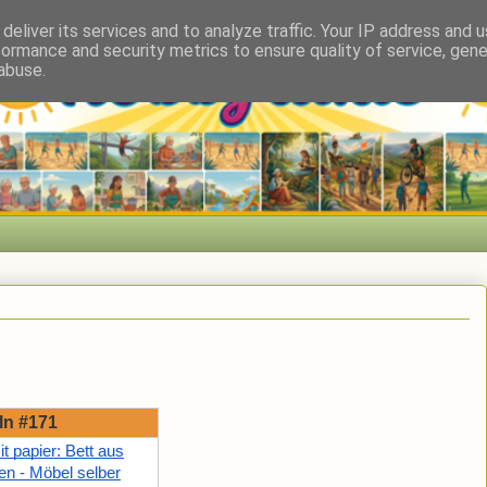
deliver its services and to analyze traffic. Your IP address and 
formance and security metrics to ensure quality of service, gen
abuse.
ln #171
t papier: Bett aus
ten - Möbel selber