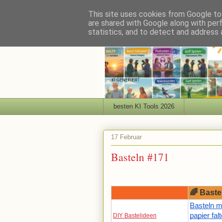
This site uses cookies from Google to 
are shared with Google along with per
statistics, and to detect and address 
besten KI Tools 2026
17 Februar
Basteln #171
🌈 Baste
Basteln mi
papier fal
DIY Bastelideen