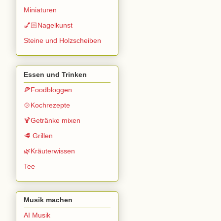
Miniaturen
💅🏻Nagelkunst
Steine und Holzscheiben
Essen und Trinken
🍕Foodbloggen
🍲Kochrezepte
🍹Getränke mixen
🥩 Grillen
🌿Kräuterwissen
Tee
Musik machen
AI Musik