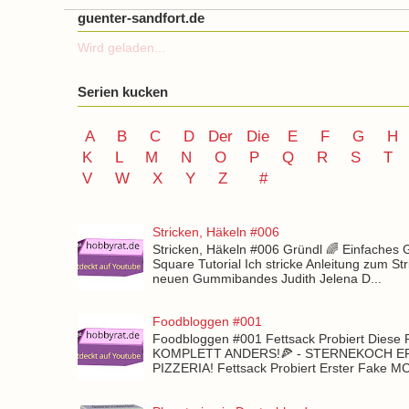
guenter-sandfort.de
Wird geladen...
Serien kucken
A
B
C
D
Der
Die
E
F
G
H
K
L
M
N
O
P Q
R
S
T
V
W X Y
Z
#
Stricken, Häkeln #006
Stricken, Häkeln #006 Gründl 🌈 Einfaches
Square Tutorial Ich stricke Anleitung zum St
neuen Gummibandes Judith Jelena D...
Foodbloggen #001
Foodbloggen #001 Fettsack Probiert Diese 
KOMPLETT ANDERS!🍕 - STERNEKOCH 
PIZZERIA! Fettsack Probiert Erster Fake 