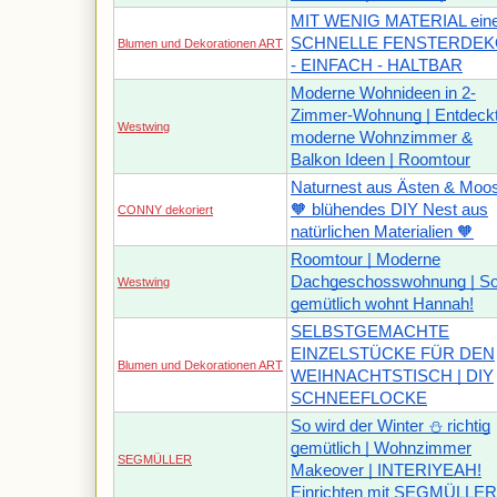
MIT WENIG MATERIAL ein
SCHNELLE FENSTERDE
Blumen und Dekorationen ART
- EINFACH - HALTBAR
Moderne Wohnideen in 2-
Zimmer-Wohnung | Entdeck
Westwing
moderne Wohnzimmer &
Balkon Ideen | Roomtour
Naturnest aus Ästen & Moo
🧡 blühendes DIY Nest aus
CONNY dekoriert
natürlichen Materialien 🧡
Roomtour | Moderne
Dachgeschosswohnung | S
Westwing
gemütlich wohnt Hannah!
SELBSTGEMACHTE
EINZELSTÜCKE FÜR DEN
Blumen und Dekorationen ART
WEIHNACHTSTISCH | DIY
SCHNEEFLOCKE
So wird der Winter ⛄ richtig
gemütlich | Wohnzimmer
SEGMÜLLER
Makeover | INTERIYEAH!
Einrichten mit SEGMÜLLER