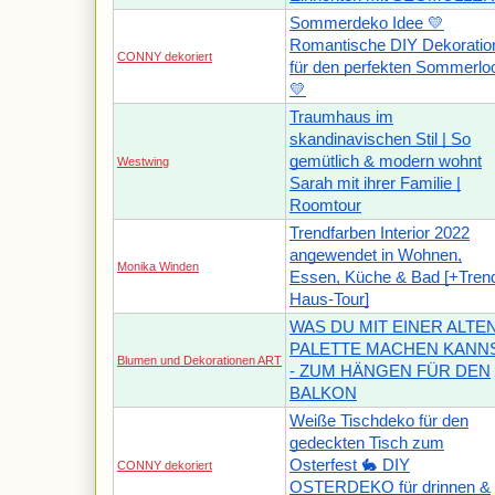
Sommerdeko Idee 💛
Romantische DIY Dekoratio
CONNY dekoriert
für den perfekten Sommerlo
💛
Traumhaus im
skandinavischen Stil | So
gemütlich & modern wohnt
Westwing
Sarah mit ihrer Familie |
Roomtour
Trendfarben Interior 2022
angewendet in Wohnen,
Monika Winden
Essen, Küche & Bad [+Tren
Haus-Tour]
WAS DU MIT EINER ALTE
PALETTE MACHEN KANN
Blumen und Dekorationen ART
- ZUM HÄNGEN FÜR DEN
BALKON
Weiße Tischdeko für den
gedeckten Tisch zum
Osterfest 🐇 DIY
CONNY dekoriert
OSTERDEKO für drinnen &