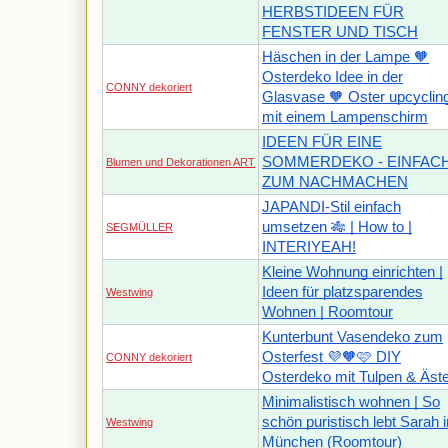
HERBSTIDEEN FÜR
FENSTER UND TISCH
Häschen in der Lampe 🧡
Osterdeko Idee in der
CONNY dekoriert
Glasvase 🧡 Oster upcyclin
mit einem Lampenschirm
IDEEN FÜR EINE
SOMMERDEKO - EINFAC
Blumen und Dekorationen ART
ZUM NACHMACHEN
JAPANDI-Stil einfach
umsetzen 🎋 | How to |
SEGMÜLLER
INTERIYEAH!
Kleine Wohnung einrichten |
Ideen für platzsparendes
Westwing
Wohnen | Roomtour
Kunterbunt Vasendeko zum
Osterfest 💜🧡🩷 DIY
CONNY dekoriert
Osterdeko mit Tulpen & Äst
Minimalistisch wohnen | So
schön puristisch lebt Sarah i
Westwing
München (Roomtour)