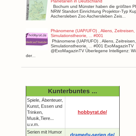
Planetarien in Deutschland
Bochum und Münster haben die größten Pla
NRW Standort Einrichtung Projektor-Typ Kup
Aschersleben Zoo Aschersleben Zeis...
Phänomene (UAP/UFO) , Aliens, Zeitreisen,
Simulationstheorie, ... #001
Phänomene (UAP/UFO) , Aliens, Zeitreisen
Simulationstheorie, ... #001 ExoMagazinTV
@ExoMagazinTV Überlegene Intelligenz: Wie
der...
Kunterbuntes ...
Spiele, Ábenteuer,
Kunst, Essen und
hobbyrat.de/
Trinken,
Musik,Tiere...
u.v.m.
Serien mit Humor
dramedy-serien.de/