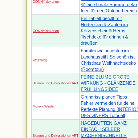
CONNY dekoriert
💛 eine florale Sommerdeko
Idee für den Outdoorbereich
Ein Tablett gefüllt mit
Hortensien & Zapfen im
Kerzenschein💚Herbst
CONNY dekoriert
Tischdeko für drinnen &
draußen
Familienweihnachten im
Landhausstil | So schön ist
Westwing
Christinas Weihnachtsdeko
(Roomtour)
FEINE BLUME GROßE
WIRKUNG - GLÄNZENDE
Blumen und Dekorationen ART
FRÜHLINGSIDEE
Grundriss planen Tipps |
Fehler vermeiden für deine
Monika Winden
Perfekte Planung [INTERIO
DESIGNERS Tutorial]
HAGEBUTTEN GANZ
EINFACH SELBER
MACHEN|SCHNELLE
Blumen und Dekorationen ART