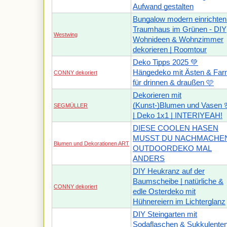
Aufwand gestalten
Bungalow modern einrichten
Traumhaus im Grünen - DIY
Westwing
Wohnideen & Wohnzimmer
dekorieren | Roomtour
Deko Tipps 2025 💚
Hängedeko mit Ästen & Far
CONNY dekoriert
für drinnen & draußen 🩷
Dekorieren mit
(Kunst-)Blumen und Vasen 
SEGMÜLLER
| Deko 1x1 | INTERIYEAH!
DIESE COOLEN HASEN
MUSST DU NACHMACHEN
Blumen und Dekorationen ART
OUTDOORDEKO MAL
ANDERS
DIY Heukranz auf der
Baumscheibe | natürliche &
CONNY dekoriert
edle Osterdeko mit
Hühnereiern im Lichterglanz
DIY Steingarten mit
Sodaflaschen & Sukkulente