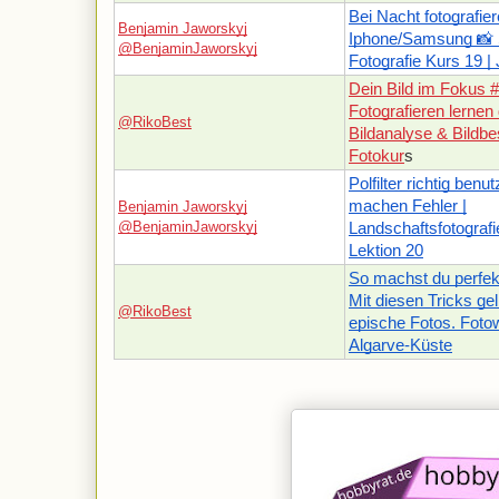
Bei Nacht fotografier
Benjamin Jaworskyj
Iphone/Samsung 📸
@BenjaminJaworskyj
Fotografie Kurs 19 |
Dein Bild im Fokus 
Fotografieren lernen
@RikoBest
Bildanalyse & Bildb
Fotokur
s
Polfilter richtig ben
machen Fehler |
Benjamin Jaworskyj
@BenjaminJaworskyj
Landschaftsfotografi
Lektion 20
So machst du perfek
Mit diesen Tricks gel
@RikoBest
epische Fotos. Fotow
Algarve-Küste