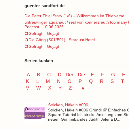
guenter-sandfort.de
Die Peter Thiel Story (1/6) – Willkommen im Thielverse
unfreiwilliger aquanaut / resl von konnersreuth too many 
Podcast · 10.06.2026
📺Gefragt – Gejagt
📺Die Gäng (S01/E01) ∙ Stardust Hotel
📺Gefragt – Gejagt
Serien kucken
A
B
C
D
Der
Die
E
F
G
H
K
L
M
N
O
P Q
R
S
T
V
W X Y
Z
#
Stricken, Häkeln #006
Stricken, Häkeln #006 Gründl 🌈 Einfaches
Square Tutorial Ich stricke Anleitung zum St
neuen Gummibandes Judith Jelena D...