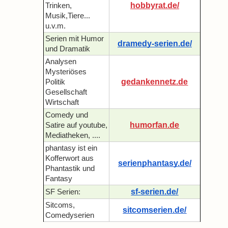
hobbyrat.de/
Trinken,
Musik,Tiere...
u.v.m.
Serien mit Humor
dramedy-serien.de/
und Dramatik
Analysen
Mysteriöses
gedankennetz.de
Politik
Gesellschaft
Wirtschaft
Comedy und
humorfan.de
Satire auf youtube,
Mediatheken, ....
phantasy ist ein
Kofferwort aus
serienphantasy.de/
Phantastik und
Fantasy
sf-serien.de/
SF Serien:
Sitcoms,
sitcomserien.de/
Comedyserien