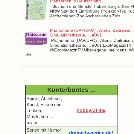
Planetarien in Deutschland
Bochum und Münster haben die größten Pla
NRW Standort Einrichtung Projektor-Typ Kup
Aschersleben Zoo Aschersleben Zeis...
Phänomene (UAP/UFO) , Aliens, Zeitreisen,
Simulationstheorie, ... #001
Phänomene (UAP/UFO) , Aliens, Zeitreisen
Simulationstheorie, ... #001 ExoMagazinTV
@ExoMagazinTV Überlegene Intelligenz: Wie
der...
Kunterbuntes ...
Spiele, Ábenteuer,
Kunst, Essen und
hobbyrat.de/
Trinken,
Musik,Tiere...
u.v.m.
Serien mit Humor
dramedy-serien.de/