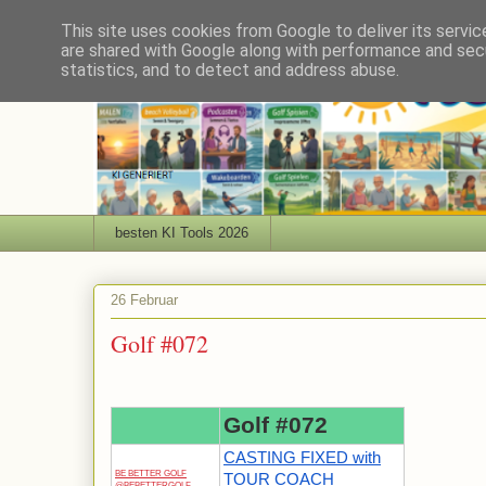
This site uses cookies from Google to deliver its servic
are shared with Google along with performance and secu
statistics, and to detect and address abuse.
besten KI Tools 2026
26 Februar
Golf #072
Golf #072
CASTING FIXED with
BE BETTER GOLF
TOUR COACH
@BEBETTERGOLF