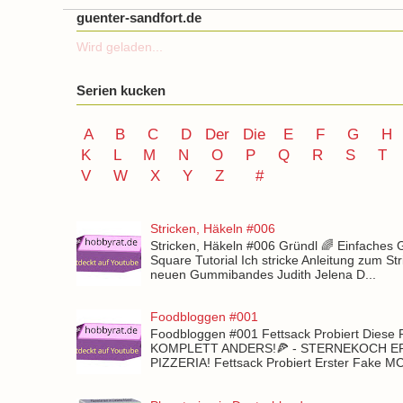
guenter-sandfort.de
Wird geladen...
Serien kucken
A
B
C
D
Der
Die
E
F
G
H
K
L
M
N
O
P Q
R
S
T
V
W X Y
Z
#
Stricken, Häkeln #006
Stricken, Häkeln #006 Gründl 🌈 Einfaches
Square Tutorial Ich stricke Anleitung zum St
neuen Gummibandes Judith Jelena D...
Foodbloggen #001
Foodbloggen #001 Fettsack Probiert Diese 
KOMPLETT ANDERS!🍕 - STERNEKOCH 
PIZZERIA! Fettsack Probiert Erster Fake 