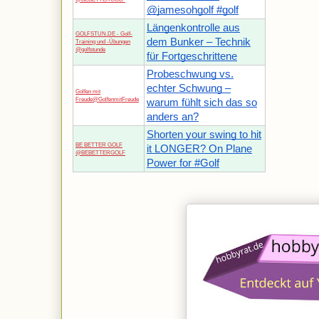
@jamesohgolf #golf
Längenkontrolle aus
GOLFSTUN.DE - Golf-
dem Bunker – Technik
Training und -Übungen
@golfstunde
für Fortgeschrittene
Probeschwung vs.
echter Schwung –
Golfen mit
Freude@GolfenmitFreude
warum fühlt sich das so
anders an?
Shorten your swing to hit
BE BETTER GOLF
it LONGER? On Plane
@BEBETTERGOLF
Power for #Golf