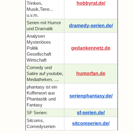
hobbyrat.de/
Trinken,
Musik,Tiere...
u.v.m.
Serien mit Humor
dramedy-serien.de/
und Dramatik
Analysen
Mysteriöses
gedankennetz.de
Politik
Gesellschaft
Wirtschaft
Comedy und
humorfan.de
Satire auf youtube,
Mediatheken, ....
phantasy ist ein
Kofferwort aus
serienphantasy.de/
Phantastik und
Fantasy
sf-serien.de/
SF Serien:
Sitcoms,
sitcomserien.de/
Comedyserien