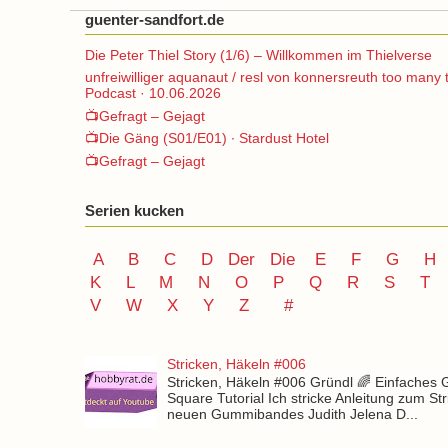
guenter-sandfort.de
Die Peter Thiel Story (1/6) – Willkommen im Thielverse
unfreiwilliger aquanaut / resl von konnersreuth too many 
Podcast · 10.06.2026
📺Gefragt – Gejagt
📺Die Gäng (S01/E01) ∙ Stardust Hotel
📺Gefragt – Gejagt
Serien kucken
A
B
C
D
Der
Die
E
F
G
H
K
L
M
N
O
P Q
R
S
T
V
W X Y
Z
#
Stricken, Häkeln #006
Stricken, Häkeln #006 Gründl 🌈 Einfaches
Square Tutorial Ich stricke Anleitung zum St
neuen Gummibandes Judith Jelena D...