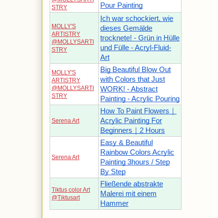
Pour Painting
STRY
Ich war schockiert, wie
MOLLY'S
dieses Gemälde
ARTISTRY
trocknete! - Grün in Hülle
@MOLLYSARTI
und Fülle - Acryl-Fluid-
STRY
Art
Big Beautiful Blow Out
MOLLY'S
with Colors that Just
ARTISTRY
@MOLLYSARTI
WORK! - Abstract
STRY
Painting - Acrylic Pouring
How To Paint Flowers｜
Acrylic Painting For
Serena Art
Beginners｜2 Hours
Easy & Beautiful
Rainbow Colors Acrylic
Serena Art
Painting 3hours / Step
By Step
Fließende abstrakte
Tiktus color Art
Malerei mit einem
@Tiktusart
Hammer