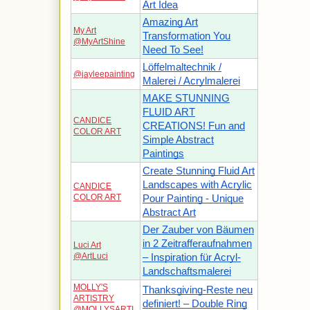
Art Idea
Amazing Art
My Art
Transformation You
@MyArtShine
Need To See!
Löffelmaltechnik /
@jayleepainting
Malerei / Acrylmalerei
MAKE STUNNING
FLUID ART
CANDICE
CREATIONS! Fun and
COLOR ART
Simple Abstract
Paintings
Create Stunning Fluid Art
Landscapes with Acrylic
CANDICE
COLOR ART
Pour Painting - Unique
Abstract Art
Der Zauber von Bäumen
in 2 Zeitrafferaufnahmen
Luci Art
@ArtLuci
– Inspiration für Acryl-
Landschaftsmalerei
MOLLY'S
Thanksgiving-Reste neu
ARTISTRY
definiert! – Double Ring
@MOLLYSARTI