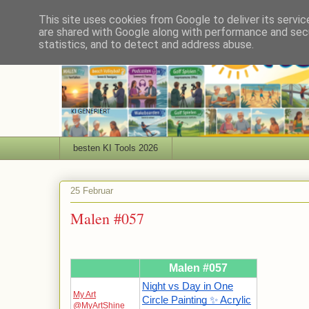
This site uses cookies from Google to deliver its servic
are shared with Google along with performance and secu
statistics, and to detect and address abuse.
besten KI Tools 2026
25 Februar
Malen #057
Malen #057
Night vs Day in One
My Art
Circle Painting ✨ Acrylic
@MyArtShine