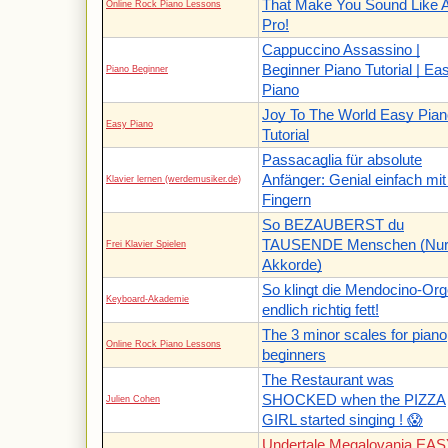
That Make You Sound Like 
Online Rock Piano Lessons
Pro!
Cappuccino Assassino |
Beginner Piano Tutorial | Ea
Piano Beginner
Piano
Joy To The World Easy Pian
Easy Piano
Tutorial
Passacaglia für absolute
Anfänger: Genial einfach mit
Klavier lernen (werdemusiker.de)
Fingern
So BEZAUBERST du
TAUSENDE Menschen (Nur
Frei Klavier Spielen
Akkorde)
So klingt die Mendocino-Org
Keyboard-Akademie
endlich richtig fett!
The 3 minor scales for piano
Online Rock Piano Lessons
beginners
The Restaurant was
SHOCKED when the PIZZA
Julien Cohen
GIRL started singing ! 😱
Undertale Megalovania EA