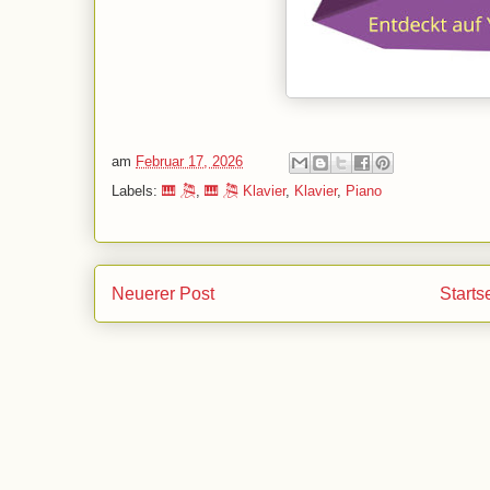
am
Februar 17, 2026
Labels:
🎹 🎘
,
🎹 🎘 Klavier
,
Klavier
,
Piano
Neuerer Post
Starts