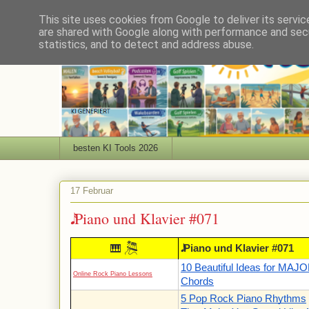
This site uses cookies from Google to deliver its servic
are shared with Google along with performance and secu
statistics, and to detect and address abuse.
besten KI Tools 2026
17 Februar
𝅘𝅥𝅯 Piano und Klavier #071
🎘
🎹
𝅘𝅥𝅯 Piano und Klavier #071
10 Beautiful Ideas for MAJ
Online Rock Piano Lessons
Chords
5 Pop Rock Piano Rhythms