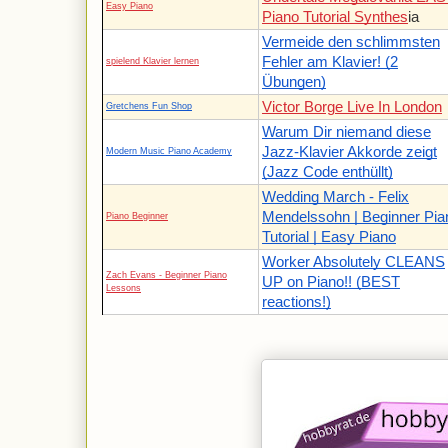
Easy Piano
Piano Tutorial Synthes
ia
Vermeide den schlimmsten
Fehler am Klavier! (2
spielend Klavier lernen
Übungen)
Victor Borge Live In London
Gretchens Fun Shop
Warum Dir niemand diese
Jazz-Klavier Akkorde zeigt
Modern Music Piano Academy
(Jazz Code enthüllt)
Wedding March - Felix
Mendelssohn | Beginner Pia
Piano Beginner
Tutorial | Easy Piano
Worker Absolutely CLEANS
Zach Evans - Beginner Piano
UP on Piano!! (BEST
Lessons
reactions!)