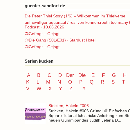
guenter-sandfort.de
Die Peter Thiel Story (1/6) – Willkommen im Thielverse
unfreiwilliger aquanaut / resl von konnersreuth too many 
Podcast · 10.06.2026
📺Gefragt – Gejagt
📺Die Gäng (S01/E01) ∙ Stardust Hotel
📺Gefragt – Gejagt
Serien kucken
A
B
C
D
Der
Die
E
F
G
H
K
L
M
N
O
P Q
R
S
T
V
W X Y
Z
#
Stricken, Häkeln #006
Stricken, Häkeln #006 Gründl 🌈 Einfaches
Square Tutorial Ich stricke Anleitung zum St
neuen Gummibandes Judith Jelena D...