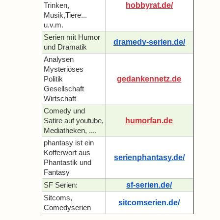
hobbyrat.de/
Trinken,
Musik,Tiere...
u.v.m.
Serien mit Humor
dramedy-serien.de/
und Dramatik
Analysen
Mysteriöses
gedankennetz.de
Politik
Gesellschaft
Wirtschaft
Comedy und
humorfan.de
Satire auf youtube,
Mediatheken, ....
phantasy ist ein
Kofferwort aus
serienphantasy.de/
Phantastik und
Fantasy
sf-serien.de/
SF Serien:
Sitcoms,
sitcomserien.de/
Comedyserien