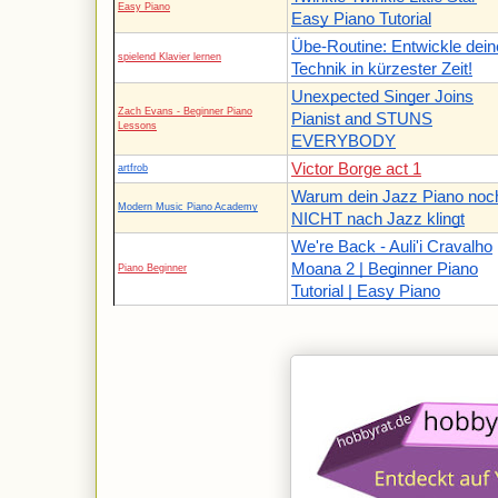
Easy Piano
Easy Piano Tutorial
Übe-Routine: Entwickle dein
spielend Klavier lernen
Technik in kürzester Zeit!
Unexpected Singer Joins
Zach Evans - Beginner Piano
Pianist and STUNS
Lessons
EVERYBODY
Victor Borge act 1
artfrob
Warum dein Jazz Piano noc
Modern Music Piano Academy
NICHT nach Jazz klingt
We're Back - Auli'i Cravalho
Moana 2 | Beginner Piano
Piano Beginner
Tutorial | Easy Piano