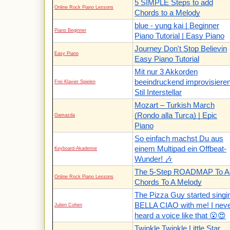
5 SIMPLE Steps to add
Online Rock Piano Lessons
Chords to a Melody
blue - yung kai | Beginner
Piano Beginner
Piano Tutorial | Easy Piano
Journey Don't Stop Believin
Easy Piano
Easy Piano Tutorial
Mit nur 3 Akkorden
beeindruckend improvisieren
Frei Klavier Spielen
Stil Interstellar
Mozart – Turkish March
(Rondo alla Turca) | Epic
Gamazda
Piano
So einfach machst Du aus
einem Multipad ein Offbeat-
Keyboard-Akademie
Wunder! 🎶
The 5-Step ROADMAP To A
Online Rock Piano Lessons
Chords To A Melody
The Pizza Guy started singi
BELLA CIAO with me! I nev
Julien Cohen
heard a voice like that 😮😍
Twinkle Twinkle Little Star