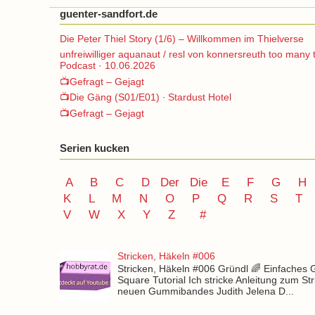
guenter-sandfort.de
Die Peter Thiel Story (1/6) – Willkommen im Thielverse
unfreiwilliger aquanaut / resl von konnersreuth too many 
Podcast · 10.06.2026
📺Gefragt – Gejagt
📺Die Gäng (S01/E01) ∙ Stardust Hotel
📺Gefragt – Gejagt
Serien kucken
A
B
C
D
Der
Die
E
F
G
H
K
L
M
N
O
P Q
R
S
T
V
W X Y
Z
#
Stricken, Häkeln #006
Stricken, Häkeln #006 Gründl 🌈 Einfaches
Square Tutorial Ich stricke Anleitung zum St
neuen Gummibandes Judith Jelena D...