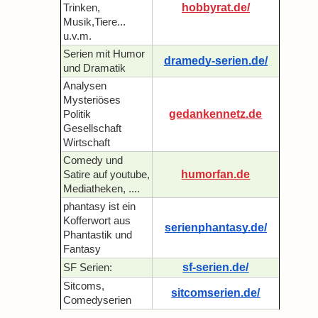
hobbyrat.de/
Trinken,
Musik,Tiere...
u.v.m.
Serien mit Humor
dramedy-serien.de/
und Dramatik
Analysen
Mysteriöses
gedankennetz.de
Politik
Gesellschaft
Wirtschaft
Comedy und
humorfan.de
Satire auf youtube,
Mediatheken, ....
phantasy ist ein
Kofferwort aus
serienphantasy.de/
Phantastik und
Fantasy
sf-serien.de/
SF Serien:
Sitcoms,
sitcomserien.de/
Comedyserien