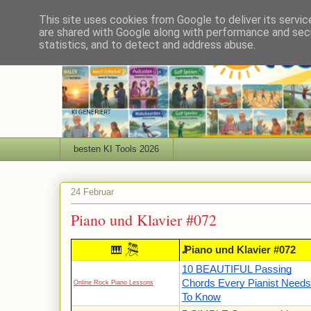
This site uses cookies from Google to deliver its servic
are shared with Google along with performance and secu
statistics, and to detect and address abuse.
besten KI Tools 2026
24 Februar
Piano und Klavier #072
🎘
🎹
𝅘𝅥𝅯 Piano und Klavier #072
10 BEAUTIFUL Passing
Chords Every Pianist Needs
Online Rock Piano Lessons
To Know