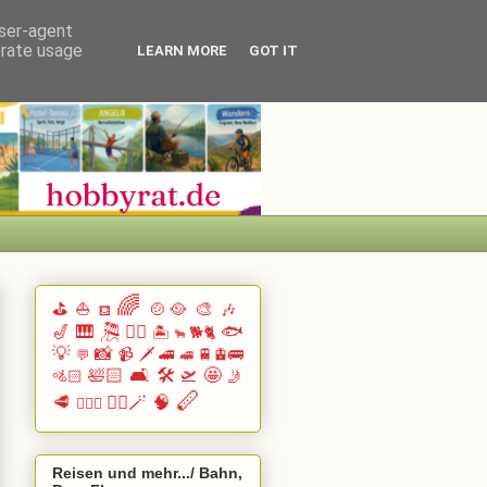
user-agent
erate usage
LEARN MORE
GOT IT
🌈
⛳
⛵
🍲🥘
🎨
🎶
⛾
🎷
🎹 🎘
🏄🏽
🐟
🏝️
🐕🐈
🐂
💡
📸
📹
🗡️
🚄
🚆🚊🚌
💬
🚅
🛀🏻
🛋️
🛠️
🛫
🤩
🚵🏻
🤳
🪈
🥩
🧙‍♂️🪄
🧠
🧗🏻‍♀️
Reisen und mehr.../ Bahn,