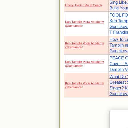
Sing Like 
Cheryl Porter Vocal Coach
Build You
FOOL FO
Ken Tampl
Ken Tamplin Vocal Academy
@kentampli
n
Guncikov
T Frankli
How To Le
Ken Tamplin Vocal Academy
Tamplin a
@kentampli
n
Guncikov
PEACE O
Ken Tamplin Vocal Academy
Cover - S
@kentampli
n
Tamplin 
What Do Y
Greatest 
Ken Tamplin Vocal Academy
@kentampli
n
Singer? K
Guncikov