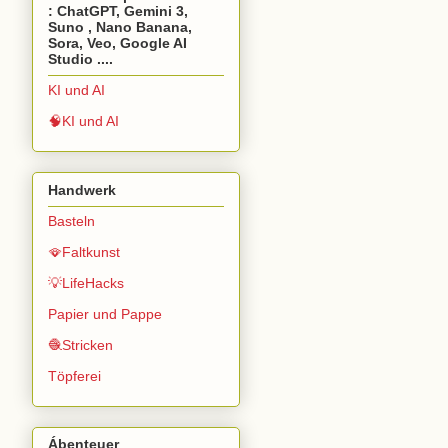
: ChatGPT, Gemini 3,
Suno , Nano Banana,
Sora, Veo, Google AI
Studio ....
KI und AI
🧠KI und AI
Handwerk
Basteln
🪭Faltkunst
💡LifeHacks
Papier und Pappe
🧶Stricken
Töpferei
Ábenteuer