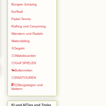
Bungee Jumping
Korfball
Padel-Tennis
Rafting und Canyoning
Wandern und Radeln
Watersliding
⛵Segeln
🏄🏽Wakeboarden
🏌️‍♂️Golf SPIELEN
🐂Bullenreiten
🚴‍♂️RADTOUREN
🧗🏻Bergsteigen und
klettern
KI und AITips und Tricks