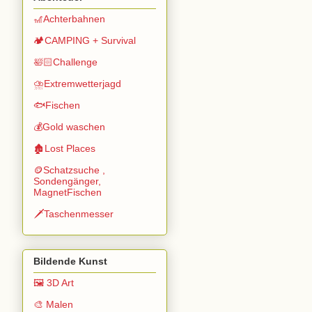
🎢Achterbahnen
🏕️CAMPING + Survival
🛀🏻Challenge
⛈️Extremwetterjagd
🐟Fischen
💰Gold waschen
🏚️Lost Places
🪙Schatzsuche ,
Sondengänger,
MagnetFischen
🗡️Taschenmesser
Bildende Kunst
🖼️ 3D Art
🎨 Malen