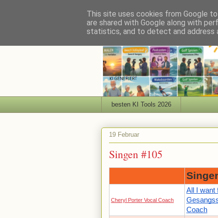
This site uses cookies from Google to 
are shared with Google along with per
statistics, and to detect and address 
besten KI Tools 2026
19 Februar
Singen #105
Singe
All I want
Gesangss
Cheryl Porter Vocal Coach
Coach