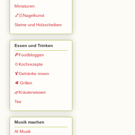
Miniaturen
💅🏻Nagelkunst
Steine und Holzscheiben
Essen und Trinken
🍕Foodbloggen
🍲Kochrezepte
🍹Getränke mixen
🥩 Grillen
🌿Kräuterwissen
Tee
Musik machen
AI Musik