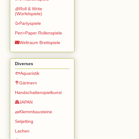
🧊Roll & Write
(Würfelspiele)
🥳Partyspiele
Pen+Paper Rollenspiele
🌃Weltraum Brettspiele
Diverses
🐟Aquaristik
💐Gärtnern
Handschattenspielkunst
🏯JAPAN
🧱Klemmbausteine
Setjetting
Lachen