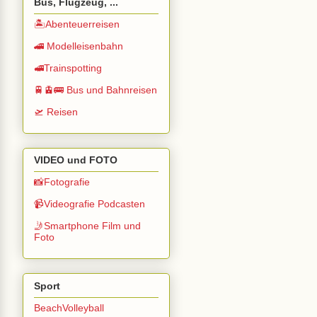
Bus, Flugzeug, ...
🏝️Abenteuerreisen
🚄 Modelleisenbahn
🚅Trainspotting
🚆🚊🚌 Bus und Bahnreisen
🛫 Reisen
VIDEO und FOTO
📸Fotografie
📹Videografie Podcasten
🤳Smartphone Film und
Foto
Sport
BeachVolleyball