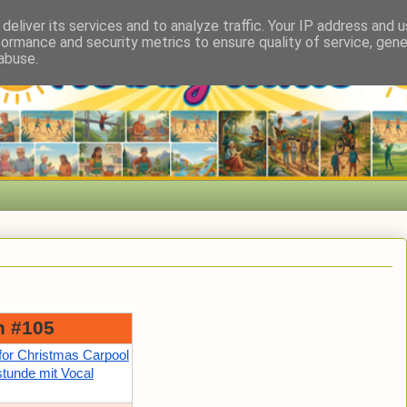
deliver its services and to analyze traffic. Your IP address and 
formance and security metrics to ensure quality of service, gen
abuse.
n #105
 for Christmas Carpool
tunde mit Vocal