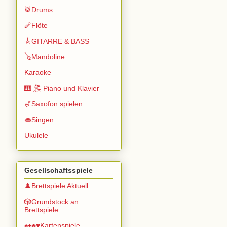
🥁Drums
🪈Flöte
🎸GITARRE & BASS
🪕Mandoline
Karaoke
🎹 🎘 Piano und Klavier
🎷Saxofon spielen
👄Singen
Ukulele
Gesellschaftsspiele
♟️Brettspiele Aktuell
🎲Grundstock an
Brettspiele
♠️♦️♣️♥️Kartenspiele