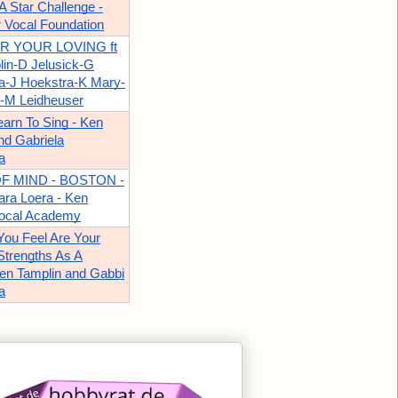
A Star Challenge -
r Vocal Foundation
R YOUR LOVING ft
in-D Jelusick-G
a-J Hoekstra-K Mary-
n-M Leidheuser
arn To Sing - Ken
nd Gabriela
a
F MIND - BOSTON -
ara Loera - Ken
Vocal Academy
ou Feel Are Your
Strengths As A
en Tamplin and Gabbi
a