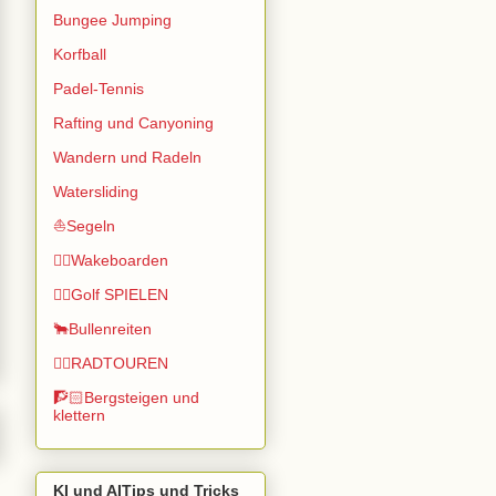
Bungee Jumping
Korfball
Padel-Tennis
Rafting und Canyoning
Wandern und Radeln
Watersliding
⛵Segeln
🏄🏽Wakeboarden
🏌️‍♂️Golf SPIELEN
🐂Bullenreiten
🚴‍♂️RADTOUREN
🧗🏻Bergsteigen und
klettern
KI und AITips und Tricks