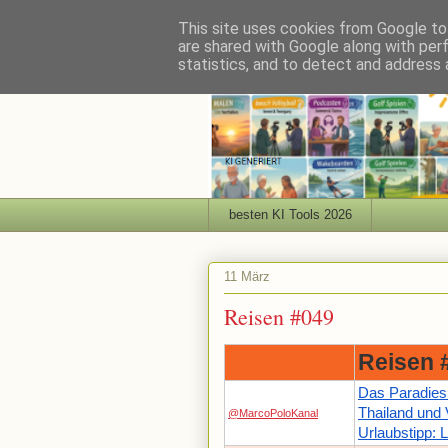
This site uses cookies from Google to 
are shared with Google along with per
statistics, and to detect and address 
besten KI Tools 2026
11 März
Reisen #049
Reisen 
Das Paradies
Thailand und 
@MarcoPoloKanal
Urlaubstipp: