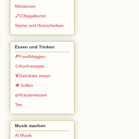
Miniaturen
💅🏻Nagelkunst
Steine und Holzscheiben
Essen und Trinken
🍕Foodbloggen
🍲Kochrezepte
🍹Getränke mixen
🥩 Grillen
🌿Kräuterwissen
Tee
Musik machen
AI Musik