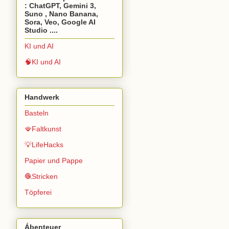
: ChatGPT, Gemini 3,
Suno , Nano Banana,
Sora, Veo, Google AI
Studio ....
KI und AI
🧠KI und AI
Handwerk
Basteln
🪭Faltkunst
💡LifeHacks
Papier und Pappe
🧶Stricken
Töpferei
Ábenteuer