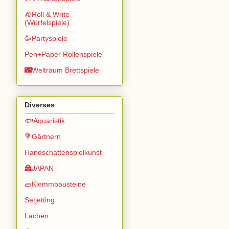
🧊Roll & Write
(Würfelspiele)
🥳Partyspiele
Pen+Paper Rollenspiele
🌃Weltraum Brettspiele
Diverses
🐟Aquaristik
💐Gärtnern
Handschattenspielkunst
🏯JAPAN
🧱Klemmbausteine
Setjetting
Lachen