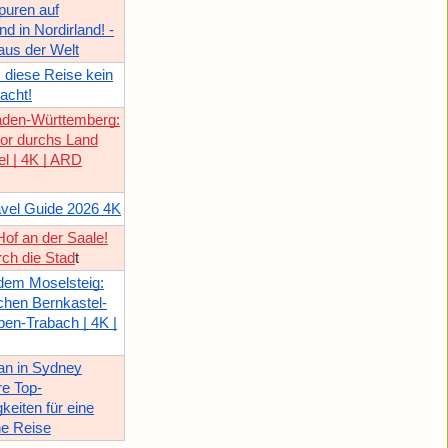
puren auf
d in Nordirland! -
aus der Welt
 diese Reise kein
acht!
Baden-Württemberg:
tor durchs Land
l | 4K | ARD
avel Guide 2026 4K
Hof an der Saale!
ch die Stad
t
dem Moselsteig:
chen Bernkastel-
en-Trabach | 4K |
n in Sydney
e Top-
eiten für eine
he Reise