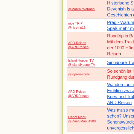
Historische S
Devenish Islan
@MarcoPoloKanal
Geschichten 
Prag - Warum
nice TRIP
@nicetrip18
Spaß mehr m
Roadtrip in 
Mit dem Trak
ARD Reisen
@ARDReisen
der 1000 Hüge
Reise
n
Island Hopper TV
Singapore Tr
@IslandHopperTV
So schön ist 
@topreiseziele
Rundgang dur
Wandern auf 
Frühling zwis
ARD Reisen
@ARDReisen
Kues und Trab
ARD Reisen
Was muss ma
sehen? Unser
Planet Manu
@PlanetManu1980
Sehenswürdigk
unvergesslic