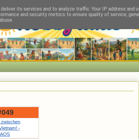
deliver its services and to analyze traffic. Your IP address and 
formance and security metrics to ensure quality of service, gen
abuse.
#049
 zwischen
Vietnam! -
 LAOS