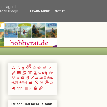
user-agent
erate usage
LEARN MORE
GOT IT
🌈
⛳
⛵
🍲🥘
🎨
🎶
⛾
🎷
🎹 🎘
🏄🏽
🐟
🏝️
🐕🐈
🐂
💡
📸
📹
🗡️
🚄
🚆🚊🚌
💬
🚅
🛀🏻
🛋️
🛠️
🛫
🤩
🚵🏻
🤳
🪈
🥩
🧙‍♂️🪄
🧠
🧗🏻‍♀️
Reisen und mehr.../ Bahn,