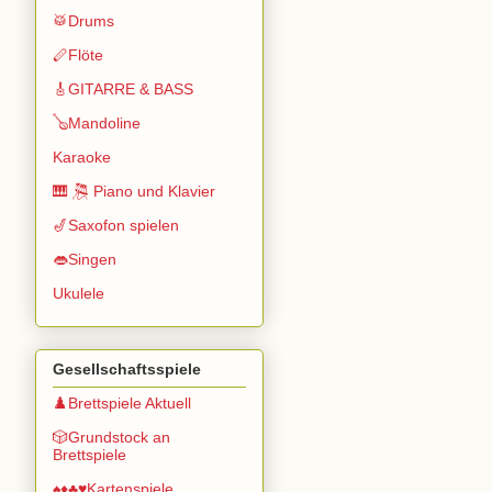
🥁Drums
🪈Flöte
🎸GITARRE & BASS
🪕Mandoline
Karaoke
🎹 🎘 Piano und Klavier
🎷Saxofon spielen
👄Singen
Ukulele
Gesellschaftsspiele
♟️Brettspiele Aktuell
🎲Grundstock an
Brettspiele
♠️♦️♣️♥️Kartenspiele