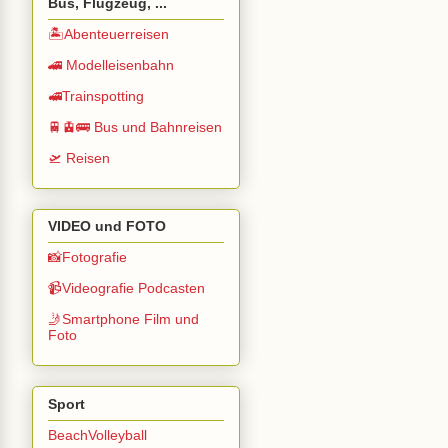
Bus, Flugzeug, ...
🏝️Abenteuerreisen
🚄 Modelleisenbahn
🚅Trainspotting
🚆🚊🚌 Bus und Bahnreisen
🛫 Reisen
VIDEO und FOTO
📸Fotografie
📹Videografie Podcasten
🤳Smartphone Film und
Foto
Sport
BeachVolleyball