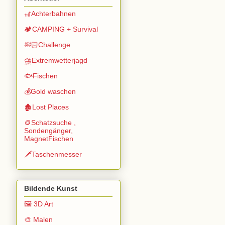
🎢Achterbahnen
🏕️CAMPING + Survival
🛀🏻Challenge
⛈️Extremwetterjagd
🐟Fischen
💰Gold waschen
🏚️Lost Places
🪙Schatzsuche ,
Sondengänger,
MagnetFischen
🗡️Taschenmesser
Bildende Kunst
🖼️ 3D Art
🎨 Malen