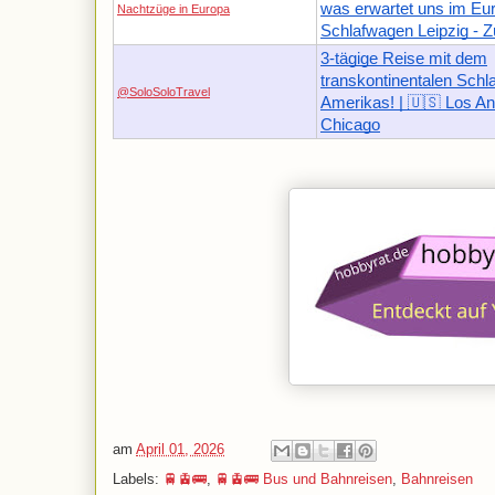
was erwartet uns im Eur
Nachtzüge in Europa
Schlafwagen Leipzig - Z
3-tägige Reise mit dem
transkontinentalen Sch
@SoloSoloTravel
Amerikas! | 🇺🇸 Los An
Chicago
am
April 01, 2026
Labels:
🚆🚊🚌
,
🚆🚊🚌 Bus und Bahnreisen
,
Bahnreisen