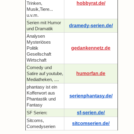
hobbyrat.de/
Trinken,
Musik,Tiere...
u.v.m.
Serien mit Humor
dramedy-serien.de/
und Dramatik
Analysen
Mysteriöses
gedankennetz.de
Politik
Gesellschaft
Wirtschaft
Comedy und
humorfan.de
Satire auf youtube,
Mediatheken, ....
phantasy ist ein
Kofferwort aus
serienphantasy.de/
Phantastik und
Fantasy
sf-serien.de/
SF Serien:
Sitcoms,
sitcomserien.de/
Comedyserien