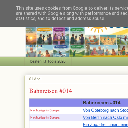
This site uses cookies from Google to deliver its servic
are shared with Google along with performance and secu
statistics, and to detect and address abuse.
besten KI Tools 2026
01 April
Bahnreisen #014
Bahnreisen #014
Von Göteborg nach Sto
Nachtzüge in Europa
Von Berlin nach Oslo mit
Nachtzüge in Europa
Ein Zug, drei Linien, ein