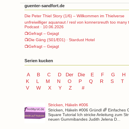
guenter-sandfort.de
Die Peter Thiel Story (1/6) – Willkommen im Thielverse
unfreiwilliger aquanaut / resl von konnersreuth too many 
Podcast · 10.06.2026
📺Gefragt – Gejagt
📺Die Gäng (S01/E01) ∙ Stardust Hotel
📺Gefragt – Gejagt
Serien kucken
A
B
C
D
Der
Die
E
F
G
H
K
L
M
N
O
P Q
R
S
T
V
W X Y
Z
#
Stricken, Häkeln #006
Stricken, Häkeln #006 Gründl 🌈 Einfaches
Square Tutorial Ich stricke Anleitung zum St
neuen Gummibandes Judith Jelena D...