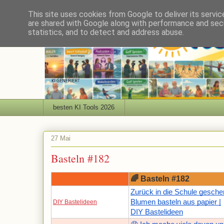
This site uses cookies from Google to deliver its servic
are shared with Google along with performance and secu
statistics, and to detect and address abuse.
besten KI Tools 2026
27 Mai
Basteln #182
🌈 Basteln #182
Zurück in die Schule gesche
Blumen basteln aus papier |
DIY Bastelideen
DIY Bastelideen