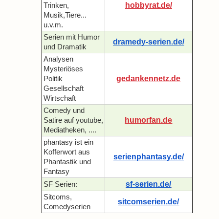
hobbyrat.de/
Trinken,
Musik,Tiere...
u.v.m.
Serien mit Humor
dramedy-serien.de/
und Dramatik
Analysen
Mysteriöses
gedankennetz.de
Politik
Gesellschaft
Wirtschaft
Comedy und
humorfan.de
Satire auf youtube,
Mediatheken, ....
phantasy ist ein
Kofferwort aus
serienphantasy.de/
Phantastik und
Fantasy
sf-serien.de/
SF Serien:
Sitcoms,
sitcomserien.de/
Comedyserien