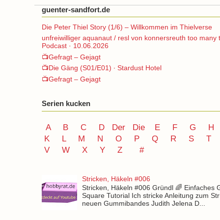
guenter-sandfort.de
Die Peter Thiel Story (1/6) – Willkommen im Thielverse
unfreiwilliger aquanaut / resl von konnersreuth too many 
Podcast · 10.06.2026
📺Gefragt – Gejagt
📺Die Gäng (S01/E01) ∙ Stardust Hotel
📺Gefragt – Gejagt
Serien kucken
A
B
C
D
Der
Die
E
F
G
H
K
L
M
N
O
P Q
R
S
T
V
W X Y
Z
#
Stricken, Häkeln #006
Stricken, Häkeln #006 Gründl 🌈 Einfaches
Square Tutorial Ich stricke Anleitung zum St
neuen Gummibandes Judith Jelena D...