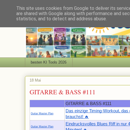
This site uses cookies from Google to deliver its servic
are shared with Google along with performance and secu
statistics, and to detect and address abuse.
besten KI Tools 2026
18 Mai
GITARRE & BASS #111
GITARRE & BASS #111
Das einzige Timing-Workout, das
Guitar Master Plan
brauchst! 🔥
Eindrucksvolles Blues Riff in nur 
Guitar Master Plan
Minuten! 🔥