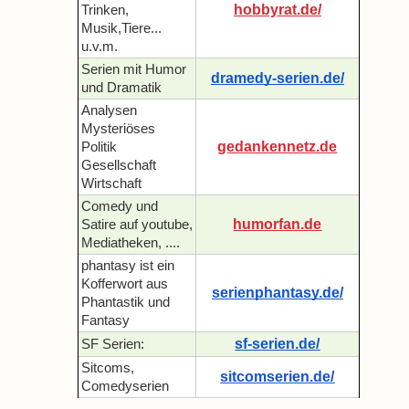
hobbyrat.de/
Trinken,
Musik,Tiere...
u.v.m.
Serien mit Humor
dramedy-serien.de/
und Dramatik
Analysen
Mysteriöses
gedankennetz.de
Politik
Gesellschaft
Wirtschaft
Comedy und
humorfan.de
Satire auf youtube,
Mediatheken, ....
phantasy ist ein
Kofferwort aus
serienphantasy.de/
Phantastik und
Fantasy
sf-serien.de/
SF Serien:
Sitcoms,
sitcomserien.de/
Comedyserien