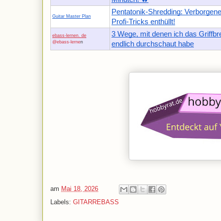
Pentatonik-Shredding: Verborgen
Guitar Master Plan
Profi-Tricks enthüllt!
3 Wege, mit denen ich das Griffbre
ebass-lernen. de
@ebass-lerne
n
endlich durchschaut habe
am
Mai 18, 2026
Labels:
GITARREBASS