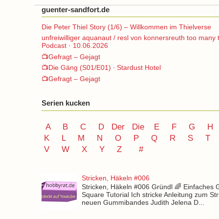
guenter-sandfort.de
Die Peter Thiel Story (1/6) – Willkommen im Thielverse
unfreiwilliger aquanaut / resl von konnersreuth too many 
Podcast · 10.06.2026
📺Gefragt – Gejagt
📺Die Gäng (S01/E01) ∙ Stardust Hotel
📺Gefragt – Gejagt
Serien kucken
A
B
C
D
Der
Die
E
F
G
H
K
L
M
N
O
P Q
R
S
T
V
W X Y
Z
#
Stricken, Häkeln #006
Stricken, Häkeln #006 Gründl 🌈 Einfaches
Square Tutorial Ich stricke Anleitung zum St
neuen Gummibandes Judith Jelena D...