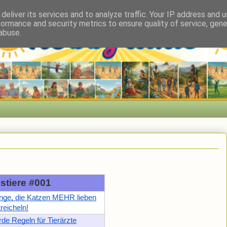
deliver its services and to analyze traffic. Your IP address and 
formance and security metrics to ensure quality of service, gen
abuse.
stiere #001
nge, die Katzen MEHR lieben
treicheln!
de Regeln für Tierärzte