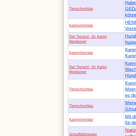
Habe
GEDÄ
Tierischschlau
könn
HENR
Kaninchenstar
Vorst
Hunde
Der Tierarzt - Dr. Karim
Montasser
hypo
Kanin
Kaninchenstar
Kani
Komm
Der Tierarzt - Dr. Karim
Wech
Montasser
Hünd
Komm
Meers
Tierischschlau
es dic
Meine
Tierischschlau
(Ursa
Mit d
Kaninchenstar
für d
Natür
SchnüffelSchnuten