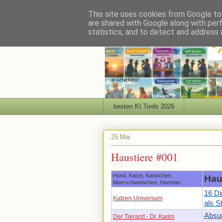
This site uses cookies from Google to 
are shared with Google along with per
statistics, and to detect and address 
besten KI Tools 2026
25 Mai
Haustiere #001
Hund, Katze, Kaninchen,
Hau
Meerschweinchen, Hamster ...
16 Di
Katzen Universum
als S
Absur
Der Tierarzt - Dr. Karim