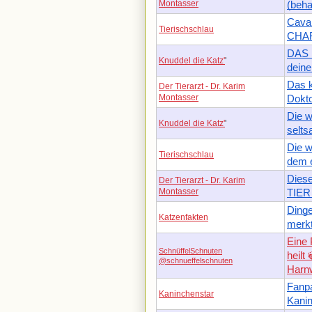
Montasser
(beha
Caval
Tierischschlau
CHA
DAS i
Knuddel die Katz'
'
deine
Das k
Der Tierarzt - Dr. Karim
Montasser
Dokto
Die 
Knuddel die Katz'
'
selts
Die w
Tierischschlau
dem e
Diese
Der Tierarzt - Dr. Karim
Montasser
TIER 
Dinge
Katzenfakten
merkt
Eine 
SchnüffelSchnuten
heilt
@schnueffelschnuten
Harnw
Fanpa
Kaninchenstar
Kani