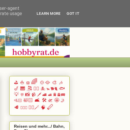
user-agent
erate usage
LEARN MORE
GOT IT
🌈
⛳
⛵
🍲🥘
🎨
🎶
⛾
🎷
🎹 🎘
🏄🏽
🐟
🏝️
🐕🐈
🐂
💡
📸
📹
🗡️
🚄
🚆🚊🚌
💬
🚅
🛀🏻
🛋️
🛠️
🛫
🤩
🚵🏻
🤳
🪈
🥩
🧙‍♂️🪄
🧠
🧗🏻‍♀️
Reisen und mehr.../ Bahn,