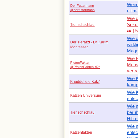
Weima
Der Futtermann
@derfuttermann
ultim
Wie d
Sekun
Tierischschlau
💤 | 
Wie g
Der Tierarzt - Dr. Karim
wirkl
Montasser
Mage
Wie H
PfotenFakten
Mensc
@PfotenFakten-d2r
vertr
Wie K
Knuddel die Katz'
'
kämp
Wie K
Katzen Universum
entsc
Wie m
beruh
Tierischschlau
Hitze
Wie m
entsc
Katzenfakten