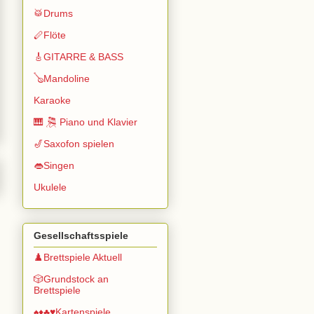
🥁Drums
🪈Flöte
🎸GITARRE & BASS
🪕Mandoline
Karaoke
🎹 🎘 Piano und Klavier
🎷Saxofon spielen
👄Singen
Ukulele
Gesellschaftsspiele
♟️Brettspiele Aktuell
🎲Grundstock an
Brettspiele
♠️♦️♣️♥️Kartenspiele