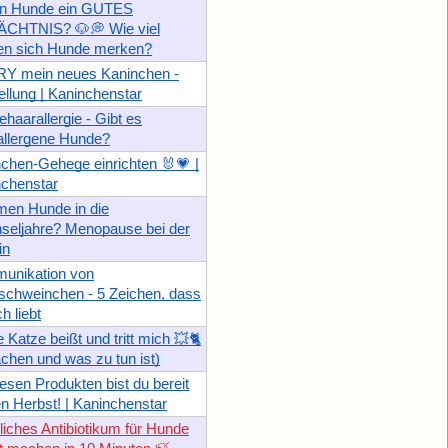
n Hunde ein GUTES
CHTNIS? 🐶💭 Wie viel
en sich Hunde merken?
Y mein neues Kaninchen -
ellung | Kaninchenstar
haarallergie - Gibt es
allergene Hunde?
chen-Gehege einrichten 🐰💗 |
nchenstar
en Hunde in die
seljahre? Menopause bei der
in
unikation von
chweinchen - 5 Zeichen, dass
h liebt
 Katze beißt und tritt mich 💥🐈
chen und was zu tun ist)
iesen Produkten bist du bereit
en Herbst! | Kaninchenstar
liches Antibiotikum für Hunde