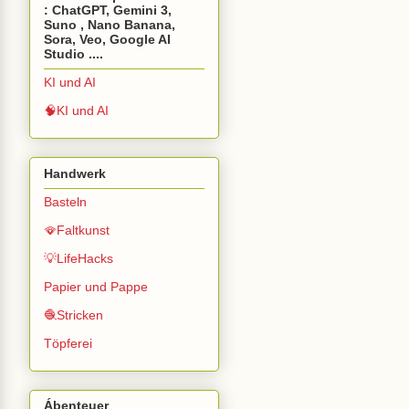
: ChatGPT, Gemini 3,
Suno , Nano Banana,
Sora, Veo, Google AI
Studio ....
KI und AI
🧠KI und AI
Handwerk
Basteln
🪭Faltkunst
💡LifeHacks
Papier und Pappe
🧶Stricken
Töpferei
Ábenteuer