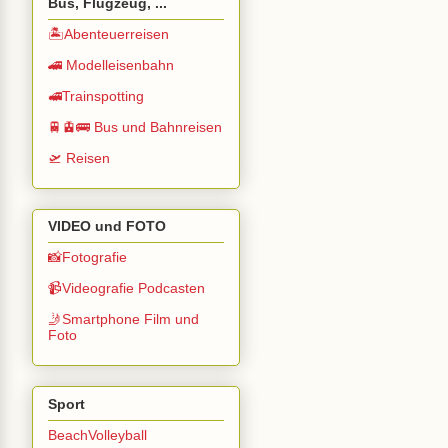
Bus, Flugzeug, ...
🏝️Abenteuerreisen
🚄 Modelleisenbahn
🚅Trainspotting
🚆🚊🚌 Bus und Bahnreisen
🛫 Reisen
VIDEO und FOTO
📸Fotografie
📹Videografie Podcasten
🤳Smartphone Film und
Foto
Sport
BeachVolleyball