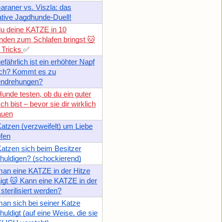
raner vs. Viszla: das
ative Jagdhunde-Duell!
u deine KATZE in 10
den zum Schlafen bringst 🐱
5 Tricks
✅
efährlich ist ein erhöhter Napf
ich? Kommt es zu
ndrehungen?
unde testen, ob du ein guter
h bist – bevor sie dir wirklich
auen
atzen (verzweifelt) um Liebe
fen
atzen sich beim Besitzer
huldigen? (schockierend)
an eine KATZE in der Hitze
igt 🐱 Kann eine KATZE in der
 sterilisiert werden?
an sich bei seiner Katze
huldigt (auf eine Weise, die sie