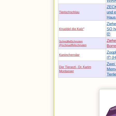
WIRK
ZECK
und e
Tierischschlau
Hausm
Zieh
SO he
Knuddel die Katz'
'
🤯
Zieh
SchnüffelSchnuten
@schnueffelschnuten
Borre
Zoopl
Kaninchenstar
📦 (H
Zwei 
Der Tierarzt - Dr. Karim
Memes
Montasser
Tierli