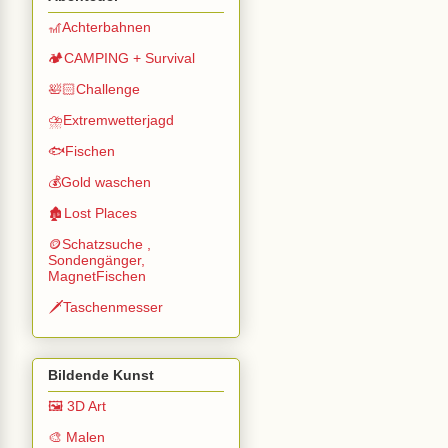
🎢Achterbahnen
🏕️CAMPING + Survival
🛀🏻Challenge
⛈️Extremwetterjagd
🐟Fischen
💰Gold waschen
🏚️Lost Places
🪙Schatzsuche ,
Sondengänger,
MagnetFischen
🗡️Taschenmesser
Bildende Kunst
🖼️ 3D Art
🎨 Malen