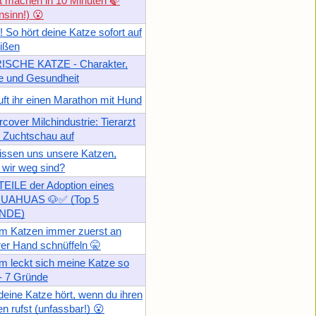
t machen in 10 Minuten 🍃
sinn!) 😮
 So hört deine Katze sofort auf
ißen
RISCHE KATZE - Charakter,
e und Gesundheit
uft ihr einen Marathon mit Hund
cover Milchindustrie: Tierarzt
 Zuchtschau auf
ssen uns unsere Katzen,
wir weg sind?
EILE der Adoption eines
UAHUAS 🐶✅ (Top 5
NDE)
m Katzen immer zuerst an
er Hand schnüffeln 🤫
 leckt sich meine Katze so
 - 7 Gründe
eine Katze hört, wenn du ihren
 rufst (unfassbar!) 😮