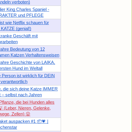
ndeln verboten)
ier King Charles Spaniel -
RAKTER und PFLEGE
st wie Netflix schauen für
 KATZE (genial!)
ranke Geschäft mit
rarbeiten
wahre Bedeutung von 12
amen Katzen Verhaltensweisen
ahre Geschichte von LAIKA,
rsten Hund im Weltall
 Person ist wirklich für DEIN
verantwortlich
, die sich deine Katze IMMER
 – selbst nach Jahren
Pflanze, die bei Hunden alles
 🍃 (Leber, Nieren, Gelenke,
ege, Zellen) 😮
ket auspacken #1 📦💗 |
nchenstar