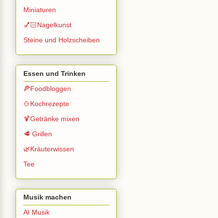
Miniaturen
💅🏻Nagelkunst
Steine und Holzscheiben
Essen und Trinken
🍕Foodbloggen
🍲Kochrezepte
🍹Getränke mixen
🥩 Grillen
🌿Kräuterwissen
Tee
Musik machen
AI Musik