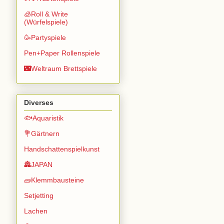
🧊Roll & Write
(Würfelspiele)
🥳Partyspiele
Pen+Paper Rollenspiele
🌃Weltraum Brettspiele
Diverses
🐟Aquaristik
💐Gärtnern
Handschattenspielkunst
🏯JAPAN
🧱Klemmbausteine
Setjetting
Lachen