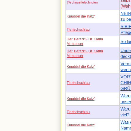
selbs
@schnueffelschnuten
(Wahn
NEIN!
Knuddel die Katz'
'
zu be
SIBI
Tierischschlau
Pfleg
Der Tierarzt - Dr. Karim
So la
Montasser
Under
Der Tierarzt - Dr. Karim
Montasser
deckt
Vermi
Knuddel die Katz'
'
wenn 
VORT
CHIH
Tierischschlau
GRÜ
Waru
Knuddel die Katz'
'
unser
Warum
Tierischschlau
viel?
Was d
Knuddel die Katz'
'
Namen