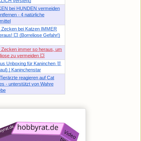
LICH versteht)
EN bei HUNDEN vermeiden
ntfernen - 4 natürliche
ittel
e Zecken bei Katzen IMMER
raus! 💥 (Borreliose Gefahr!)
e Zecken immer so heraus, um
liose zu vermeiden 💥
us Unboxing für Kaninchen 🐰
aul) | Kaninchenstar
Tierärzte reagieren auf Cat
 - unterstützt von Wahre
ebe