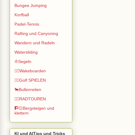
Bungee Jumping
Korfball
Padel-Tennis
Rafting und Canyoning
Wandern und Radeln
Watersliding
⛵Segeln
🏄🏽Wakeboarden
🏌️‍♂️Golf SPIELEN
🐂Bullenreiten
🚴‍♂️RADTOUREN
🧗🏻Bergsteigen und
klettern
KI und AITips und Tricks