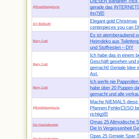
DIESER Bananen Trick 
gerade das INTERNET
@Empfehlungsfuchs
ihn?)🤯
Elegant gold Christmas
DiY BiGBooM
centerpieces you can D
Es ist atemberaubend s
Heimdeko aus Toilettenp
Merry Craft
und Stoffresten – DIY
Ich habe das in einem 
Geschäft gesehen und e
Merry Craft
gemacht! Geniale Idee 
Ast.
Ich werfe nie Papprollen
habe über 20 Puppen d
Merry Craft
gemacht und alle verkau
Mache NIEMALS diese E
Pfannen Fehler💥(SO be
@Empfehlungsfuchs
richtig)🤯
Omas 25 Altmodische Sp
Der Haushaltsretter
Die In Vergessenheit Ge
Opas 25 Geniale Spar-T
Der Haushaltsretter