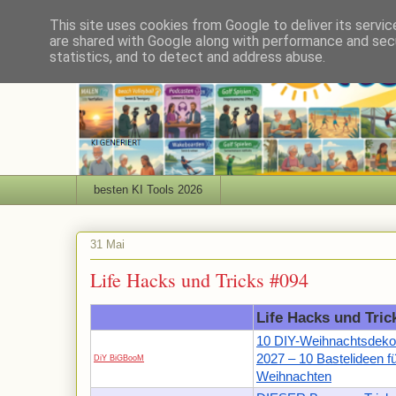
This site uses cookies from Google to deliver its servic
are shared with Google along with performance and secu
statistics, and to detect and address abuse.
besten KI Tools 2026
31 Mai
Life Hacks und Tricks #094
Life Hacks und Tric
10 DIY-Weihnachtsdeko
2027 – 10 Bastelideen f
DiY BiGBooM
Weihnachten