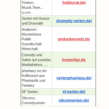
hobbyrat.de/
Trinken,
Musik,Tiere...
u.v.m.
Serien mit Humor
dramedy-serien.de/
und Dramatik
Analysen
Mysteriöses
gedankennetz.de
Politik
Gesellschaft
Wirtschaft
Comedy und
humorfan.de
Satire auf youtube,
Mediatheken, ....
phantasy ist ein
Kofferwort aus
serienphantasy.de/
Phantastik und
Fantasy
sf-serien.de/
SF Serien:
Sitcoms,
sitcomserien.de/
Comedyserien