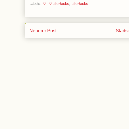
Labels:
💡
,
💡LifeHacks
,
LifeHacks
Neuerer Post
Starts