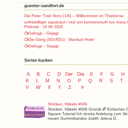
guenter-sandfort.de
Die Peter Thiel Story (1/6) – Willkommen im Thielverse
unfreiwilliger aquanaut / resl von konnersreuth too many 
Podcast · 10.06.2026
📺Gefragt – Gejagt
📺Die Gäng (S01/E01) ∙ Stardust Hotel
📺Gefragt – Gejagt
Serien kucken
A
B
C
D
Der
Die
E
F
G
H
K
L
M
N
O
P Q
R
S
T
V
W X Y
Z
#
Stricken, Häkeln #006
Stricken, Häkeln #006 Gründl 🌈 Einfaches
Square Tutorial Ich stricke Anleitung zum St
neuen Gummibandes Judith Jelena D...