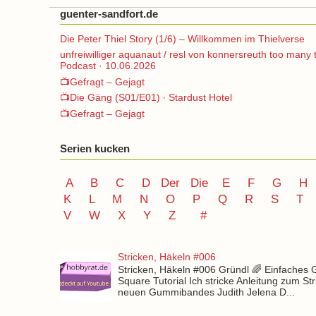
guenter-sandfort.de
Die Peter Thiel Story (1/6) – Willkommen im Thielverse
unfreiwilliger aquanaut / resl von konnersreuth too many 
Podcast · 10.06.2026
📺Gefragt – Gejagt
📺Die Gäng (S01/E01) ∙ Stardust Hotel
📺Gefragt – Gejagt
Serien kucken
A
B
C
D
Der
Die
E
F
G
H
K
L
M
N
O
P Q
R
S
T
V
W X Y
Z
#
Stricken, Häkeln #006
Stricken, Häkeln #006 Gründl 🌈 Einfaches
Square Tutorial Ich stricke Anleitung zum St
neuen Gummibandes Judith Jelena D...