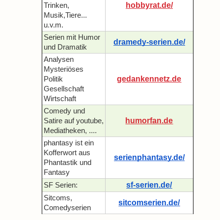
hobbyrat.de/
Trinken,
Musik,Tiere...
u.v.m.
Serien mit Humor
dramedy-serien.de/
und Dramatik
Analysen
Mysteriöses
gedankennetz.de
Politik
Gesellschaft
Wirtschaft
Comedy und
humorfan.de
Satire auf youtube,
Mediatheken, ....
phantasy ist ein
Kofferwort aus
serienphantasy.de/
Phantastik und
Fantasy
sf-serien.de/
SF Serien:
Sitcoms,
sitcomserien.de/
Comedyserien