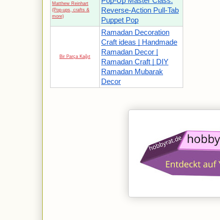
Pop-Up Master Class:
Matthew Reinhart
Reverse-Action Pull-Tab
(Pop-ups, crafts &
more)
Puppet Pop
Ramadan Decoration
Craft ideas | Handmade
Ramadan Decor |
Bir Parça Kağıt
Ramadan Craft | DIY
Ramadan Mubarak
Decor