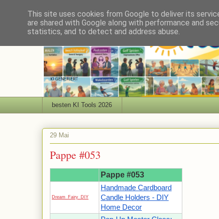
This site uses cookies from Google to deliver its servic
are shared with Google along with performance and secu
statistics, and to detect and address abuse.
besten KI Tools 2026
29 Mai
Pappe #053
Pappe #053
Handmade Cardboard
Candle Holders - DIY
Dream_Fairy_DIY
Home Decor