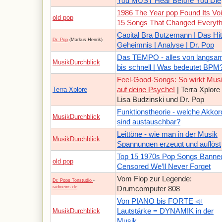
You MUST Hear Before You Die
1986 The Year pop Found Its Vo
old pop
15 Songs That Changed Everyth
Capital Bra Butzemann | Das Hit
Dr. Pop
(Markus Henrik)
Geheimnis | Analyse | Dr. Pop
Das TEMPO - alles von langsa
MusikDurchblick
bis schnell | Was bedeutet BPM
Feel-Good-Songs: So wirkt Mus
Terra Xplore
auf deine Psyche!
| Terra Xplore
Lisa Budzinski und Dr. Pop
Funktionstheorie - welche Akkor
MusikDurchblick
sind austauschbar?
Leittöne - wie man in der Musik
MusikDurchblick
Spannungen erzeugt und auflöst
Top 15 1970s Pop Songs Banne
old pop
Censored We’ll Never Forget
Vom Flop zur Legende:
Dr. Pops Tonstudio
-
radioeins.de
Drumcomputer 808
Von PIANO bis FORTE 📣
MusikDurchblick
Lautstärke = DYNAMIK in der
Musik