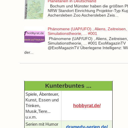
Planetarien in Deutschland
Bochum und Münster haben die größten Pla
NRW Standort Einrichtung Projektor-Typ Kup
Aschersleben Zoo Aschersleben Zeis...
Phänomene (UAP/UFO) , Aliens, Zeitreisen,
Simulationstheorie, ... #001
Phänomene (UAP/UFO) , Aliens, Zeitreisen
Simulationstheorie, ... #001 ExoMagazinTV
@ExoMagazinTV Überlegene Intelligenz: Wie
der...
Kunterbuntes ...
Spiele, Ábenteuer,
Kunst, Essen und
hobbyrat.de/
Trinken,
Musik,Tiere...
u.v.m.
Serien mit Humor
dramedy-serien.de/