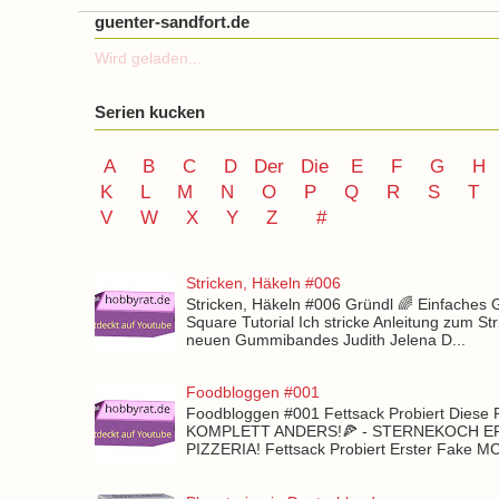
guenter-sandfort.de
Wird geladen...
Serien kucken
A
B
C
D
Der
Die
E
F
G
H
K
L
M
N
O
P Q
R
S
T
V
W X Y
Z
#
Stricken, Häkeln #006
Stricken, Häkeln #006 Gründl 🌈 Einfaches
Square Tutorial Ich stricke Anleitung zum St
neuen Gummibandes Judith Jelena D...
Foodbloggen #001
Foodbloggen #001 Fettsack Probiert Diese 
KOMPLETT ANDERS!🍕 - STERNEKOCH 
PIZZERIA! Fettsack Probiert Erster Fake 