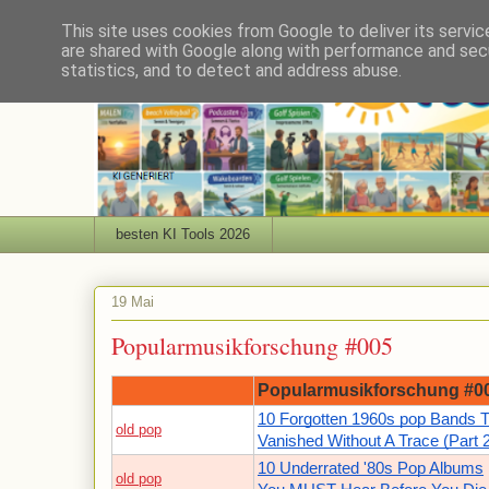
This site uses cookies from Google to deliver its servic
are shared with Google along with performance and secu
statistics, and to detect and address abuse.
besten KI Tools 2026
19 Mai
Popularmusikforschung #005
Popularmusikforschung #0
10 Forgotten 1960s pop Bands T
old pop
Vanished Without A Trace (Part 
10 Underrated '80s Pop Albums
old pop