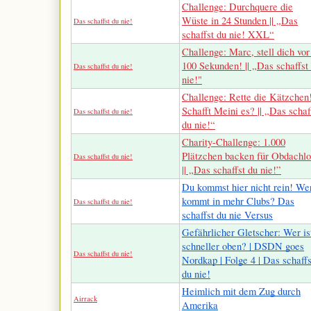
Challenge: Durchquere die
Wüste in 24 Stunden || „Das
Das schaffst du nie!
schaffst du nie! XXL“
Challenge: Marc, stell dich vor
100 Sekunden! || „Das schaffst
Das schaffst du nie!
nie!"
Challenge: Rette die Kätzchen
Schafft Meini es? || „Das schaf
Das schaffst du nie!
du nie!“
Charity-Challenge: 1.000
Plätzchen backen für Obdachl
Das schaffst du nie!
|| „Das schaffst du nie!”
Du kommst hier nicht rein! We
kommt in mehr Clubs? Das
Das schaffst du nie!
schaffst du nie Versus
Gefährlicher Gletscher: Wer is
schneller oben? | DSDN goes
Das schaffst du nie!
Nordkap | Folge 4 | Das schaffs
du nie!
Heimlich mit dem Zug durch
Airrack
Amerika