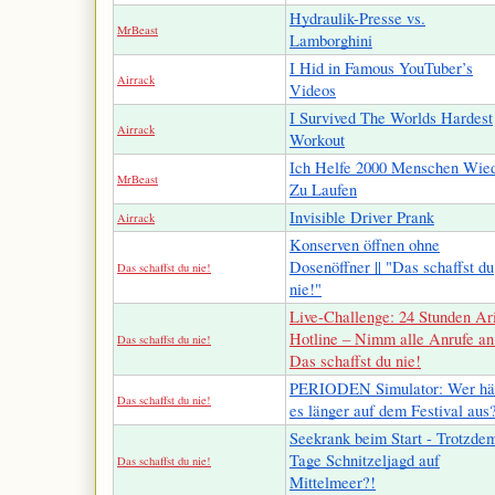
Hydraulik-Presse vs.
MrBeast
Lamborghini
I Hid in Famous YouTuber’s
Airrack
Videos
I Survived The Worlds Hardest
Airrack
Workout
Ich Helfe 2000 Menschen Wie
MrBeast
Zu Laufen
Invisible Driver Prank
Airrack
Konserven öffnen ohne
Dosenöffner || "Das schaffst du
Das schaffst du nie!
nie!"
Live-Challenge: 24 Stunden Ar
Hotline – Nimm alle Anrufe an 
Das schaffst du nie!
Das schaffst du nie!
PERIODEN Simulator: Wer hä
Das schaffst du nie!
es länger auf dem Festival aus
Seekrank beim Start - Trotzde
Tage Schnitzeljagd auf
Das schaffst du nie!
Mittelmeer?!