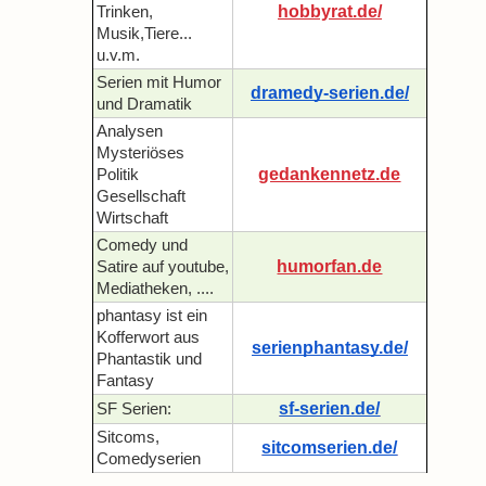
hobbyrat.de/
Trinken,
Musik,Tiere...
u.v.m.
Serien mit Humor
dramedy-serien.de/
und Dramatik
Analysen
Mysteriöses
gedankennetz.de
Politik
Gesellschaft
Wirtschaft
Comedy und
humorfan.de
Satire auf youtube,
Mediatheken, ....
phantasy ist ein
Kofferwort aus
serienphantasy.de/
Phantastik und
Fantasy
sf-serien.de/
SF Serien:
Sitcoms,
sitcomserien.de/
Comedyserien