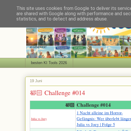
This site uses cookies from Google to deliver its servic
are shared with Google along with performance and secu
statistics, and to detect and address abuse.
besten KI Tools 2026
19 Juni
🛀🏻 Challenge #014
Challenge #014
🛀🏻
1 Nacht alleine im Horror-
Gefängnis: Wer überlebt länger
Julia vs Joey
Julia vs Joey | Folge 5