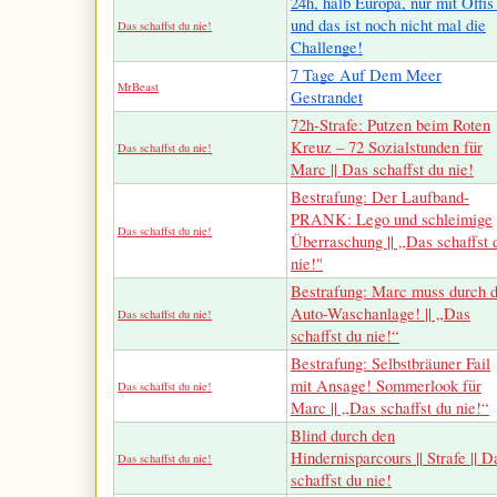
24h, halb Europa, nur mit Öffis
und das ist noch nicht mal die
Das schaffst du nie!
Challenge!
7 Tage Auf Dem Meer
MrBeast
Gestrandet
72h-Strafe: Putzen beim Roten
Kreuz – 72 Sozialstunden für
Das schaffst du nie!
Marc || Das schaffst du nie!
Bestrafung: Der Laufband-
PRANK: Lego und schleimige
Das schaffst du nie!
Überraschung || „Das schaffst 
nie!"
Bestrafung: Marc muss durch d
Auto-Waschanlage! || „Das
Das schaffst du nie!
schaffst du nie!“
Bestrafung: Selbstbräuner Fail
mit Ansage! Sommerlook für
Das schaffst du nie!
Marc || „Das schaffst du nie!“
Blind durch den
Hindernisparcours || Strafe || D
Das schaffst du nie!
schaffst du nie!