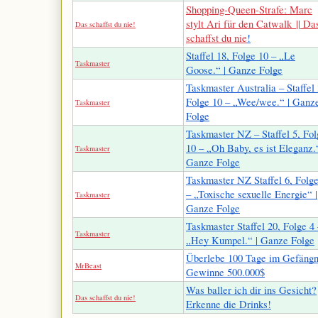
Shopping-Queen-Strafe: Marc
stylt Ari für den Catwalk || Da
Das schaffst du nie!
schaffst du nie
!
Staffel 18, Folge 10 – „Le
Taskmaster
Goose.“ | Ganze Folge
Taskmaster Australia – Staffel 
Folge 10 – „Wee/wee.“ | Ganz
Taskmaster
Folge
Taskmaster NZ – Staffel 5, Fol
10 – „Oh Baby, es ist Eleganz.“
Taskmaster
Ganze Folge
Taskmaster NZ Staffel 6, Folge
– „Toxische sexuelle Energie“ |
Taskmaster
Ganze Folge
Taskmaster Staffel 20, Folge 4 
Taskmaster
„Hey Kumpel.“ | Ganze Folge
Überlebe 100 Tage im Gefängn
MrBeast
Gewinne 500.000$
Was baller ich dir ins Gesicht?
Das schaffst du nie!
Erkenne die Drinks!