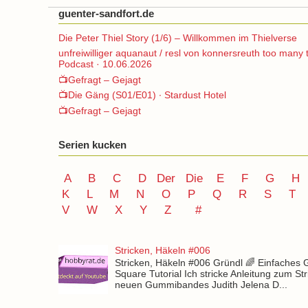
guenter-sandfort.de
Die Peter Thiel Story (1/6) – Willkommen im Thielverse
unfreiwilliger aquanaut / resl von konnersreuth too many 
Podcast · 10.06.2026
📺Gefragt – Gejagt
📺Die Gäng (S01/E01) ∙ Stardust Hotel
📺Gefragt – Gejagt
Serien kucken
A
B
C
D
Der
Die
E
F
G
H
K
L
M
N
O
P Q
R
S
T
V
W X Y
Z
#
Stricken, Häkeln #006
Stricken, Häkeln #006 Gründl 🌈 Einfaches
Square Tutorial Ich stricke Anleitung zum St
neuen Gummibandes Judith Jelena D...