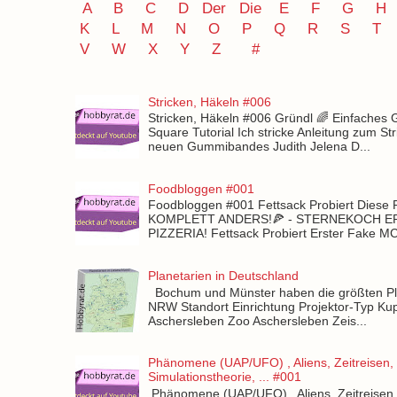
A
B
C
D
Der
Die
E
F
G
H
K
L
M
N
O
P Q
R
S
T
V
W X Y
Z
#
Stricken, Häkeln #006
Stricken, Häkeln #006 Gründl 🌈 Einfaches
Square Tutorial Ich stricke Anleitung zum St
neuen Gummibandes Judith Jelena D...
Foodbloggen #001
Foodbloggen #001 Fettsack Probiert Diese 
KOMPLETT ANDERS!🍕 - STERNEKOCH 
PIZZERIA! Fettsack Probiert Erster Fake 
Planetarien in Deutschland
Bochum und Münster haben die größten Pla
NRW Standort Einrichtung Projektor-Typ Kup
Aschersleben Zoo Aschersleben Zeis...
Phänomene (UAP/UFO) , Aliens, Zeitreisen,
Simulationstheorie, ... #001
Phänomene (UAP/UFO) , Aliens, Zeitreisen