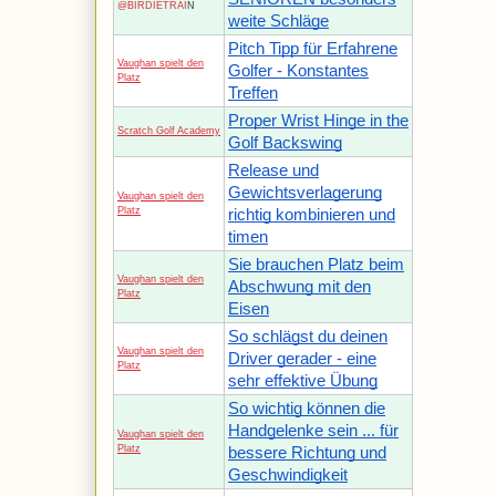
@BIRDIETRAI
N
weite Schläge
Pitch Tipp für Erfahrene
Vaughan spielt den
Golfer - Konstantes
Platz
Treffen
Proper Wrist Hinge in the
Scratch Golf Academy
Golf Backswing
Release und
Gewichtsverlagerung
Vaughan spielt den
Platz
richtig kombinieren und
timen
Sie brauchen Platz beim
Vaughan spielt den
Abschwung mit den
Platz
Eisen
So schlägst du deinen
Vaughan spielt den
Driver gerader - eine
Platz
sehr effektive Übung
So wichtig können die
Handgelenke sein ... für
Vaughan spielt den
Platz
bessere Richtung und
Geschwindigkeit