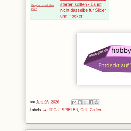
starten sollten - Es ist
Vaughan spielt den
Platz
nicht dasselbe für Slicer
und Hooker
!
am
Juni 03, 2026
Labels:
⛳
,
🏌️‍♂️Golf SPIELEN
,
Golf
,
Golfen