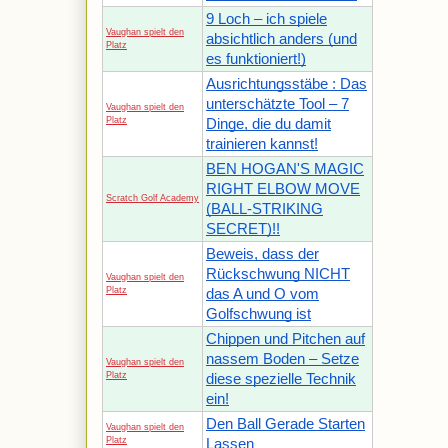
9 Loch – ich spiele
Vaughan spielt den
absichtlich anders (und
Platz
es funktioniert!)
Ausrichtungsstäbe : Das
unterschätzte Tool – 7
Vaughan spielt den
Platz
Dinge, die du damit
trainieren kannst!
BEN HOGAN'S MAGIC
RIGHT ELBOW MOVE
Scratch Golf Academy
(BALL-STRIKING
SECRET)!!
Beweis, dass der
Rückschwung NICHT
Vaughan spielt den
Platz
das A und O vom
Golfschwung ist
Chippen und Pitchen auf
nassem Boden – Setze
Vaughan spielt den
Platz
diese spezielle Technik
ein!
Den Ball Gerade Starten
Vaughan spielt den
Platz
Lassen