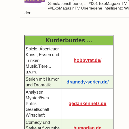
Simulationstheorie, ... #001 ExoMagazinTV
@ExoMagazinTV Überlegene Intelligenz: Wie
der...
Kunterbuntes ...
Spiele, Ábenteuer,
Kunst, Essen und
hobbyrat.de/
Trinken,
Musik,Tiere...
u.v.m.
Serien mit Humor
dramedy-serien.de/
und Dramatik
Analysen
Mysteriöses
gedankennetz.de
Politik
Gesellschaft
Wirtschaft
Comedy und
humorfan.de
Satire auf youtube,