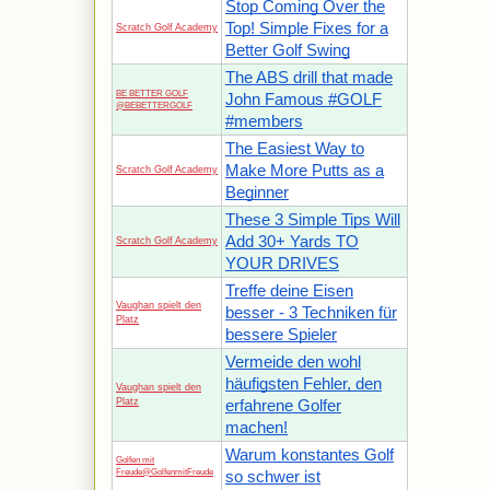
Stop Coming Over the
Top! Simple Fixes for a
Scratch Golf Academy
Better Golf Swing
The ABS drill that made
BE BETTER GOLF
John Famous #GOLF
@BEBETTERGOLF
#members
The Easiest Way to
Make More Putts as a
Scratch Golf Academy
Beginner
These 3 Simple Tips Will
Add 30+ Yards TO
Scratch Golf Academy
YOUR DRIVES
Treffe deine Eisen
Vaughan spielt den
besser - 3 Techniken für
Platz
bessere Spieler
Vermeide den wohl
häufigsten Fehler, den
Vaughan spielt den
Platz
erfahrene Golfer
machen!
Warum konstantes Golf
Golfen mit
Freude@GolfenmitFreude
so schwer ist