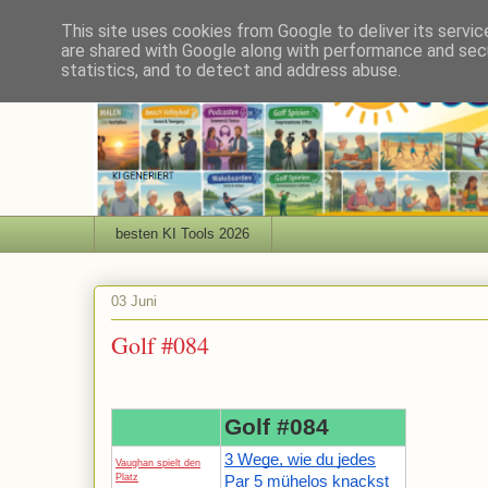
This site uses cookies from Google to deliver its servic
are shared with Google along with performance and secu
statistics, and to detect and address abuse.
besten KI Tools 2026
03 Juni
Golf #084
Golf #084
3 Wege, wie du jedes
Vaughan spielt den
Platz
Par 5 mühelos knackst