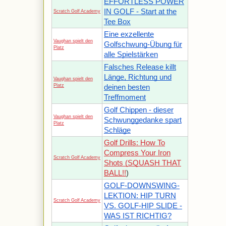
EFFORTLESS POWER
IN GOLF - Start at the
Scratch Golf Academy
Tee Box
Eine exzellente
Vaughan spielt den
Golfschwung-Übung für
Platz
alle Spielstärken
Falsches Release killt
Länge, Richtung und
Vaughan spielt den
Platz
deinen besten
Treffmoment
Golf Chippen - dieser
Vaughan spielt den
Schwunggedanke spart
Platz
Schläge
Golf Drills: How To
Compress Your Iron
Scratch Golf Academy
Shots (SQUASH THAT
BALL!!
)
GOLF-DOWNSWING-
LEKTION: HIP TURN
Scratch Golf Academy
VS. GOLF-HIP SLIDE -
WAS IST RICHTIG?