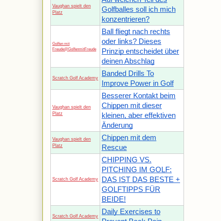
Vaughan spielt den
Golfballes soll ich mich
Platz
konzentrieren?
Ball fliegt nach rechts
oder links? Dieses
Golfen mit
Freude@GolfenmitFreude
Prinzip entscheidet über
deinen Abschlag
Banded Drills To
Scratch Golf Academy
Improve Power in Golf
Besserer Kontakt beim
Chippen mit dieser
Vaughan spielt den
Platz
kleinen, aber effektiven
Änderung
Chippen mit dem
Vaughan spielt den
Platz
Rescue
CHIPPING VS.
PITCHING IM GOLF:
DAS IST DAS BESTE +
Scratch Golf Academy
GOLFTIPPS FÜR
BEIDE!
Daily Exercises to
Scratch Golf Academy