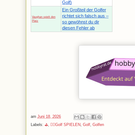
Golf)
Ein Großteil der Golfer
richtet sich falsch aus –
Vaughan spielt den
Platz
so gewöhnst du dir
diesen Fehler ab
am
Juni 18, 2026
Labels:
⛳
,
🏌️‍♂️Golf SPIELEN
,
Golf
,
Golfen