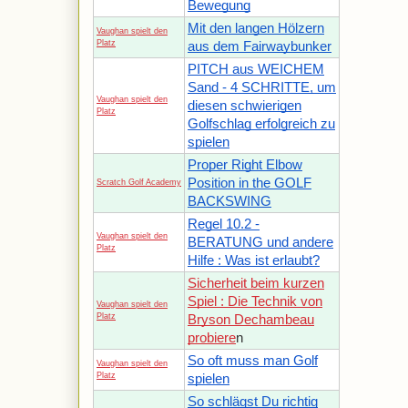
Bewegung
Mit den langen Hölzern
Vaughan spielt den
Platz
aus dem Fairwaybunker
PITCH aus WEICHEM
Sand - 4 SCHRITTE, um
Vaughan spielt den
diesen schwierigen
Platz
Golfschlag erfolgreich zu
spielen
Proper Right Elbow
Position in the GOLF
Scratch Golf Academy
BACKSWING
Regel 10.2 -
Vaughan spielt den
BERATUNG und andere
Platz
Hilfe : Was ist erlaubt?
Sicherheit beim kurzen
Spiel : Die Technik von
Vaughan spielt den
Platz
Bryson Dechambeau
probiere
n
So oft muss man Golf
Vaughan spielt den
Platz
spielen
So schlägst Du richtig