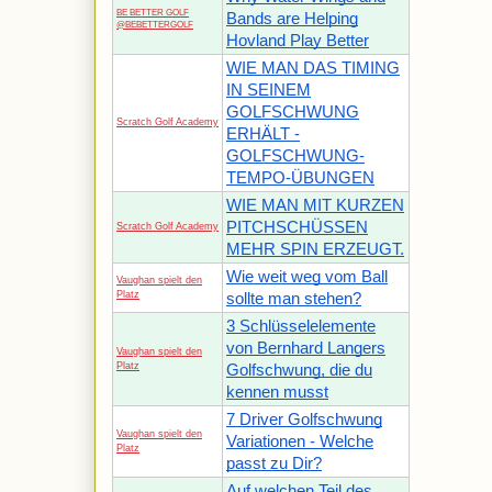
BE BETTER GOLF
Bands are Helping
@BEBETTERGOLF
Hovland Play Better
WIE MAN DAS TIMING
IN SEINEM
GOLFSCHWUNG
Scratch Golf Academy
ERHÄLT -
GOLFSCHWUNG-
TEMPO-ÜBUNGEN
WIE MAN MIT KURZEN
PITCHSCHÜSSEN
Scratch Golf Academy
MEHR SPIN ERZEUGT.
Wie weit weg vom Ball
Vaughan spielt den
Platz
sollte man stehen?
3 Schlüsselelemente
von Bernhard Langers
Vaughan spielt den
Platz
Golfschwung, die du
kennen musst
7 Driver Golfschwung
Vaughan spielt den
Variationen - Welche
Platz
passt zu Dir?
Auf welchen Teil des