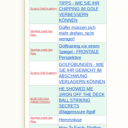
TIPPS - WIE SIE IHR
CHIPPING IM GOLF
Scratch Golf Academy
VERBESSERN
KÖNNEN
Golfer müssen sich
Vaughan spielt den
mehr drehen, nicht
Platz
weniger!
Golftraining vor einem
Vaughan spielt den
Spiegel - FRONTALE
Platz
Perspektive
GOLFÜBUNGEN - WIE
SIE IHR GEWICHT IM
Scratch Golf Academy
ABSCHWUNG
VERLAGERN KÖNNEN
HE SHOWED ME
1IRON OFF THE DECK
BE BETTER GOLF
BALL STRIKING
@BEBETTERGOLF
SECRETS
@lagpressure #golf
Vaughan spielt den
Hemmnisse
Platz
How To Easily Shallow