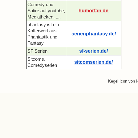
Comedy und
humorfan.de
Satire auf youtube,
Mediatheken, ....
phantasy ist ein
Kofferwort aus
serienphantasy.de/
Phantastik und
Fantasy
sf-serien.de/
SF Serien:
Sitcoms,
sitcomserien.de/
Comedyserien
Kegel Icon von