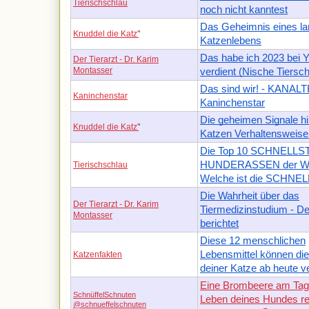
Tierischschlau
noch nicht kanntest
Das Geheimnis eines l
Knuddel die Katz'
'
Katzenlebens
Das habe ich 2023 bei 
Der Tierarzt - Dr. Karim
Montasser
verdient (Nische Tiersch
Das sind wir! - KANAL
Kaninchenstar
Kaninchenstar
Die geheimen Signale hi
Knuddel die Katz'
'
Katzen Verhaltensweise
Die Top 10 SCHNELLS
HUNDERASSEN der We
Tierischschlau
Welche ist die SCHNE
Die Wahrheit über das
Der Tierarzt - Dr. Karim
Tiermedizinstudium - Der
Montasser
berichtet
Diese 12 menschlichen
Lebensmittel können di
Katzenfakten
deiner Katze ab heute 
Eine Brombeere am Tag
SchnüffelSchnuten
Leben deines Hundes re
@schnueffelschnuten