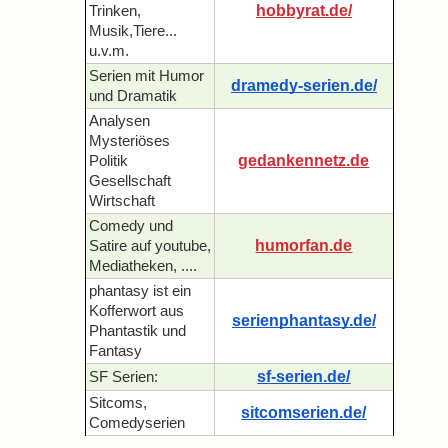
hobbyrat.de/
Trinken,
Musik,Tiere...
u.v.m.
Serien mit Humor
dramedy-serien.de/
und Dramatik
Analysen
Mysteriöses
gedankennetz.de
Politik
Gesellschaft
Wirtschaft
Comedy und
humorfan.de
Satire auf youtube,
Mediatheken, ....
phantasy ist ein
Kofferwort aus
serienphantasy.de/
Phantastik und
Fantasy
sf-serien.de/
SF Serien:
Sitcoms,
sitcomserien.de/
Comedyserien