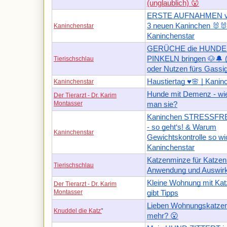
(unglaublich) 😮
ERSTE AUFNAHMEN v
3 neuen Kaninchen 🐰🐰
Kaninchenstar
Kaninchenstar
GERÜCHE die HUNDE
PINKELN bringen 🐶🔔 
Tierischschlau
oder Nutzen fürs Gassi
Haustiertag ♥🌸 | Kanin
Kaninchenstar
Hunde mit Demenz - wie
Der Tierarzt - Dr. Karim
Montasser
man sie?
Kaninchen STRESSFR
- so geht‘s! & Warum
Kaninchenstar
Gewichtskontrolle so wich
Kaninchenstar
Katzenminze für Katzen
Tierischschlau
Anwendung und Auswir
Kleine Wohnung mit Katz
Der Tierarzt - Dr. Karim
Montasser
gibt Tipps
Lieben Wohnungskatzen 
Knuddel die Katz'
'
mehr? 😮