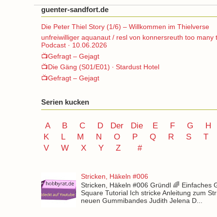
guenter-sandfort.de
Die Peter Thiel Story (1/6) – Willkommen im Thielverse
unfreiwilliger aquanaut / resl von konnersreuth too many 
Podcast · 10.06.2026
📺Gefragt – Gejagt
📺Die Gäng (S01/E01) ∙ Stardust Hotel
📺Gefragt – Gejagt
Serien kucken
A
B
C
D
Der
Die
E
F
G
H
K
L
M
N
O
P Q
R
S
T
V
W X Y
Z
#
Stricken, Häkeln #006
Stricken, Häkeln #006 Gründl 🌈 Einfaches
Square Tutorial Ich stricke Anleitung zum St
neuen Gummibandes Judith Jelena D...