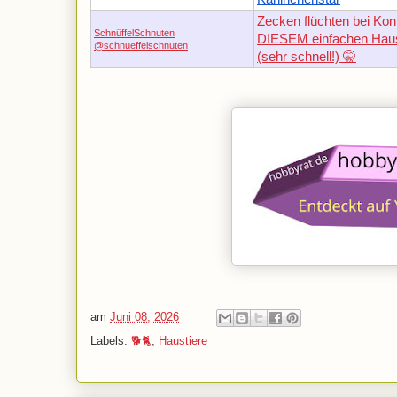
Zecken flüchten bei Kon
SchnüffelSchnuten
DIESEM einfachen Haus
@schnueffelschnuten
(sehr schnell!) 🤫
am
Juni 08, 2026
Labels:
🐕🐈
,
Haustiere