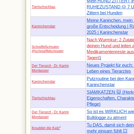
Mein HUND ZITTERT i
RUHEZUSTAND 🐶 7 Ur
Tierischschlau
Zittern bei Hunden
Meine Kaninchen, mein 
große Entscheidung | R
Kaninchenstar
2025 | Kaninchenstar
Nach Wurmkur: 2 Zutate
deinen Hund und leiten a
SchnüffelSchnuten
@schnueffelschnuten
Medikamentenreste aus 
Tagen!
)
Neues Projekt für euch:
Der Tierarzt - Dr. Karim
Montasser
Leben eines Tierarztes
Putzroutine bei den Kan
Kaninchenstar
Kaninchenstar
SIAMKATZEN 🐱 (Herku
Eigenschaften, Charakt
Tierischschlau
Pflege)
So ist es WIRKLICH wie
Der Tierarzt - Dr. Karim
Montasser
Bulldogge zu atmen!
Tu DAS, damit sich dein
Knuddel die Katz'
'
mehr einsam fühlt 💥