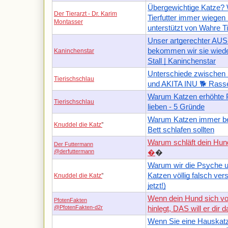
Übergewichtige Katze? 
Der Tierarzt - Dr. Karim
Tierfutter immer wiegen
Montasser
unterstützt von Wahre Ti
Unser artgerechter AU
bekommen wir sie wiede
Kaninchenstar
Stall | Kaninchenstar
Unterschiede zwischen
Tierischschlau
und AKITA INU 🐕 Rass
Warum Katzen erhöhte 
Tierischschlau
lieben - 5 Gründe
Warum Katzen immer be
Knuddel die Katz'
'
Bett schlafen sollten
Warum schläft dein Hund
Der Futtermann
@derfuttermann
�
�
Warum wir die Psyche u
Katzen völlig falsch ver
Knuddel die Katz'
'
jetzt!)
Wenn dein Hund sich vo
PfotenFakten
@PfotenFakten-d2r
hinlegt, DAS will er dir 
Wenn Sie eine Hauskat