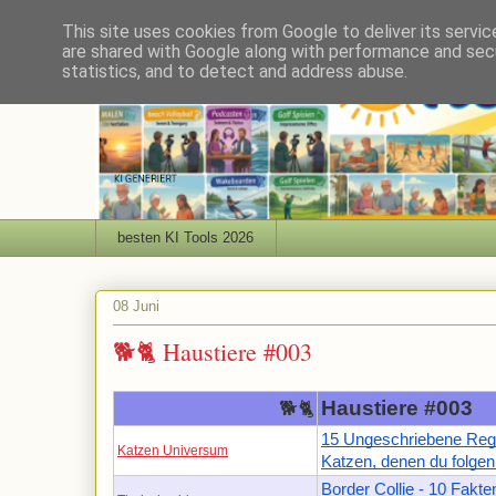
This site uses cookies from Google to deliver its servic
are shared with Google along with performance and secu
statistics, and to detect and address abuse.
besten KI Tools 2026
08 Juni
🐕🐈 Haustiere #003
Haustiere #003
🐕🐈
15 Ungeschriebene Reg
Katzen Universum
Katzen, denen du folgen
Border Collie - 10 Fakte