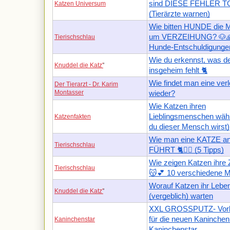
sind DIESE FEHLER T
Katzen Universum
(Tierärzte warnen)
Wie bitten HUNDE di
um VERZEIHUNG? 🐶🙏
Tierischschlau
Hunde-Entschuldigunge
Wie du erkennst, was d
Knuddel die Katz'
'
insgeheim fehlt 🐈
Wie findet man eine ver
Der Tierarzt - Dr. Karim
Montasser
wieder?
Wie Katzen ihren
Lieblingsmenschen wähl
Katzenfakten
du dieser Mensch wirst)
Wie man eine KATZE an
Tierischschlau
FÜHRT 🐈🚶‍♂️ (5 Tipps)
Wie zeigen Katzen ihre
Tierischschlau
😽💕 10 verschiedene M
Worauf Katzen ihr Leben
Knuddel die Katz'
'
(vergeblich) warten
XXL GROSSPUTZ- Vorb
für die neuen Kaninchen /
Kaninchenstar
Kaninchenstar