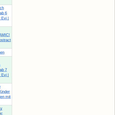
ach
 ab 6
 Evi |
AMIC!
bstract
nen
h
 ab 7
 Evi |
e
Kinder
len mit
sy
ic