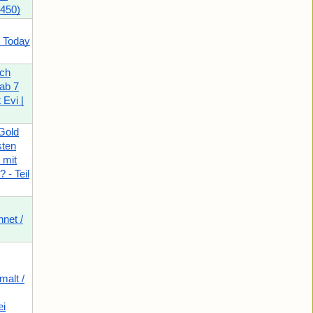
1450)
e Today
ach
 ab 7
 Evi |
Gold
sten
 mit
 - Teil
net /
alt /
ei