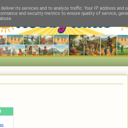
deliver its services and to analyze traffic. Your IP address and 
formance and security metrics to ensure quality of service, gen
abuse.
9
as