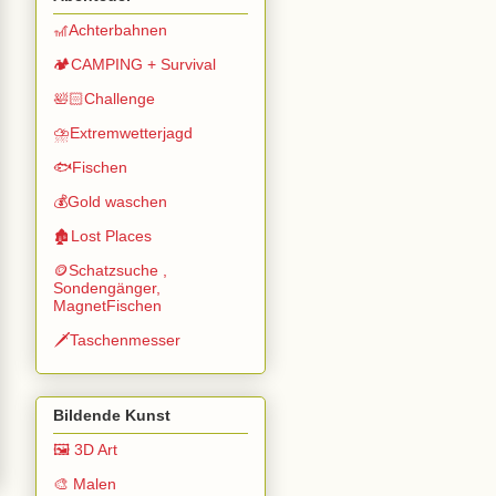
🎢Achterbahnen
🏕️CAMPING + Survival
🛀🏻Challenge
⛈️Extremwetterjagd
🐟Fischen
💰Gold waschen
🏚️Lost Places
🪙Schatzsuche ,
Sondengänger,
MagnetFischen
🗡️Taschenmesser
Bildende Kunst
🖼️ 3D Art
🎨 Malen