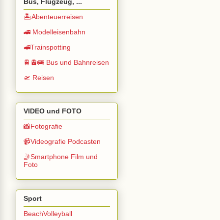
Bus, Flugzeug, ...
🏝️Abenteuerreisen
🚄 Modelleisenbahn
🚅Trainspotting
🚆🚊🚌 Bus und Bahnreisen
🛫 Reisen
VIDEO und FOTO
📸Fotografie
📹Videografie Podcasten
🤳Smartphone Film und
Foto
Sport
BeachVolleyball