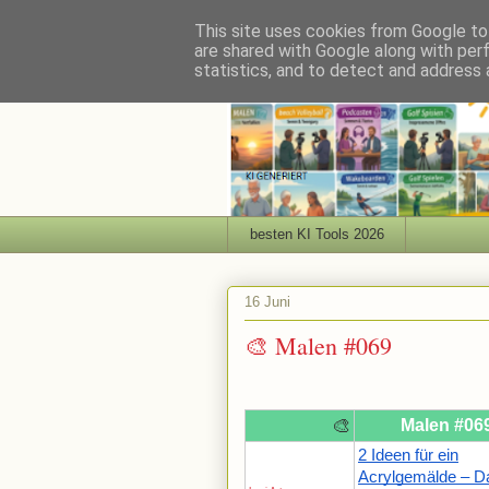
This site uses cookies from Google to 
are shared with Google along with per
statistics, and to detect and address 
besten KI Tools 2026
16 Juni
🎨 Malen #069
🎨
Malen #06
2 Ideen für ein
Acrylgemälde – D