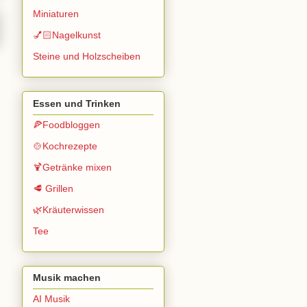
Miniaturen
💅🏻Nagelkunst
Steine und Holzscheiben
Essen und Trinken
🍕Foodbloggen
🍲Kochrezepte
🍹Getränke mixen
🥩 Grillen
🌿Kräuterwissen
Tee
Musik machen
AI Musik