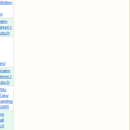
Welten
ei
alen
ahren |
utsch
es!
malen
ahren |
utsch
 My
Easy
ainting
ASMR
re
ll
ch