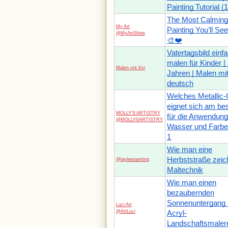
Painting Tutorial (
The Most Calming
My Art
Painting You’ll Se
@MyArtShine
🎨❤️
Vatertagsbild einf
malen für Kinder |
Malen mit Evi
Jahren | Malen mit
deutsch
Welches Metallic-
eignet sich am be
MOLLY'S ARTISTRY
für die Anwendung
@MOLLYSARTISTRY
Wasser und Farbe?
1
Wie man eine
Herbststraße zeich
@jayleepainting
Maltechnik
Wie man einen
bezaubernden
Sonnenuntergang m
Luci Art
@ArtLuci
Acryl-
Landschaftsmaler