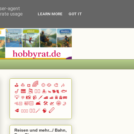
user-agent
erate usage
LEARN MORE
GOT IT
🌈
⛳
⛵
🍲🥘
🎨
🎶
⛾
🎷
🎹 🎘
🏄🏽
🐟
🏝️
🐕🐈
🐂
💡
📸
📹
🗡️
🚄
🚆🚊🚌
💬
🚅
🛀🏻
🛋️
🛠️
🛫
🤩
🚵🏻
🤳
🪈
🥩
🧙‍♂️🪄
🧠
🧗🏻‍♀️
Reisen und mehr.../ Bahn,