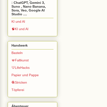
: ChatGPT, Gemini 3,
Suno , Nano Banana,
Sora, Veo, Google AI
Studio ....
KI und AI
🧠KI und AI
Handwerk
Basteln
🪭Faltkunst
💡LifeHacks
Papier und Pappe
🧶Stricken
Töpferei
Ábenteuer