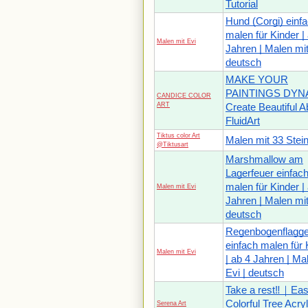
Tutorial
Hund (Corgi) einf
malen für Kinder |
Malen mit Evi
Jahren | Malen mit
deutsch
MAKE YOUR
PAINTINGS DYN
CANDICE COLOR
ART
Create Beautiful A
FluidArt
Tiktus color Art
Malen mit 33 Stei
@Tiktusart
Marshmallow am
Lagerfeuer einfac
malen für Kinder |
Malen mit Evi
Jahren | Malen mit
deutsch
Regenbogenflagg
einfach malen für 
Malen mit Evi
| ab 4 Jahren | Ma
Evi | deutsch
Take a rest‼️｜Ea
Colorful Tree Acryl
Serena Art