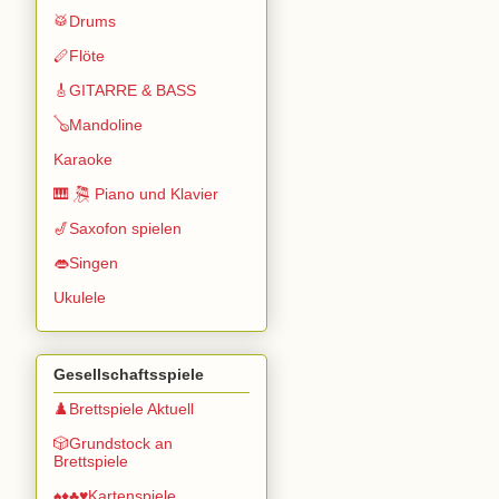
🥁Drums
🪈Flöte
🎸GITARRE & BASS
🪕Mandoline
Karaoke
🎹 🎘 Piano und Klavier
🎷Saxofon spielen
👄Singen
Ukulele
Gesellschaftsspiele
♟️Brettspiele Aktuell
🎲Grundstock an
Brettspiele
♠️♦️♣️♥️Kartenspiele