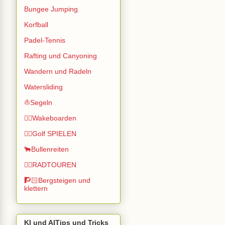
Bungee Jumping
Korfball
Padel-Tennis
Rafting und Canyoning
Wandern und Radeln
Watersliding
⛵Segeln
🏄🏽Wakeboarden
🏌️‍♂️Golf SPIELEN
🐂Bullenreiten
🚴‍♂️RADTOUREN
🧗🏻Bergsteigen und
klettern
KI und AITips und Tricks