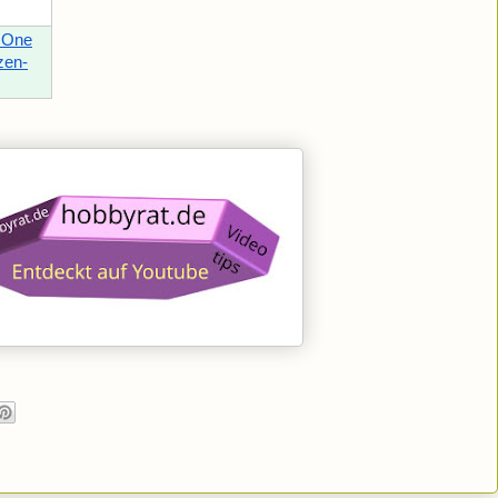
 One
zen-