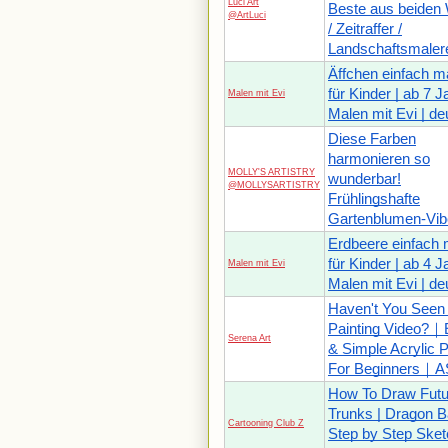
Luci Art
Beste aus beiden 
@ArtLuci
/ Zeitraffer /
Landschaftsmaler
Äffchen einfach m
für Kinder | ab 7 J
Malen mit Evi
Malen mit Evi | de
Diese Farben
harmonieren so
MOLLY'S ARTISTRY
wunderbar!
@MOLLYSARTISTRY
Frühlingshafte
Gartenblumen-Vib
Erdbeere einfach 
für Kinder | ab 4 J
Malen mit Evi
Malen mit Evi | de
Haven't You Seen
Painting Video?｜
Serena Art
& Simple Acrylic P
For Beginners｜
How To Draw Futu
Trunks | Dragon Ba
Cartooning Club Z
Step by Step Sket